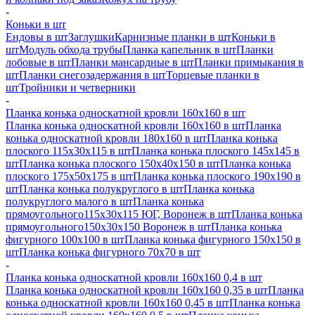
-
Коньки в шт
Ендовы в шт
Заглушки
Карнизные планки в шт
Коньки в
шт
Модуль обхода трубы
Планка капельник в шт
Планки
лобовые в шт
Планки мансардные в шт
Планки примыкания в
шт
Планки снегозадержания в шт
Торцевые планки в
шт
Тройники и четверники
-
Планка конька односкатной кровли 160х160 в шт
Планка конька односкатной кровли 160х160 в шт
Планка
конька односкатной кровли 180х160 в шт
Планка конька
плоского 115х30х115 в шт
Планка конька плоского 145х145 в
шт
Планка конька плоского 150х40х150 в шт
Планка конька
плоского 175х50х175 в шт
Планка конька плоского 190х190 в
шт
Планка конька полукруглого в шт
Планка конька
полукруглого малого в шт
Планка конька
прямоугольного115х30х115 ЮГ, Воронеж в шт
Планка конька
прямоугольного150х30х150 Воронеж в шт
Планка конька
фигурного 100x100 в шт
Планка конька фигурного 150x150 в
шт
Планка конька фигурного 70x70 в шт
-
Планка конька односкатной кровли 160х160 0,4 в шт
Планка конька односкатной кровли 160х160 0,35 в шт
Планка
конька односкатной кровли 160х160 0,45 в шт
Планка конька