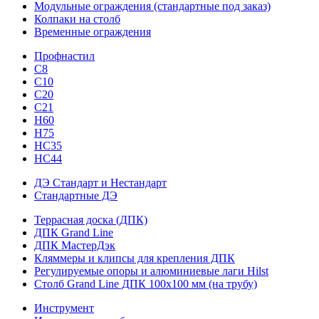
Модульные ограждения (стандартные под заказ)
Колпаки на столб
Временные ограждения
Профнастил
С8
С10
С20
С21
H60
H75
HС35
НС44
ДЭ Стандарт и Нестандарт
Стандартные ДЭ
Террасная доска (ДПК)
ДПК Grand Line
ДПК МастерДэк
Кляммеры и клипсы для крепления ДПК
Регулируемые опоры и алюминиевые лаги Hilst
Столб Grand Line ДПК 100х100 мм (на трубу)
Инструмент