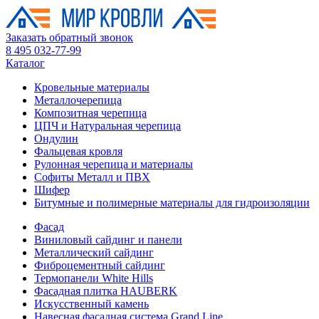
Заказать обратный звонок
8 495 032-77-99
Каталог
Кровельные материалы
Металлочерепица
Композитная черепица
ЦПЧ и Натуральная черепица
Ондулин
Фальцевая кровля
Рулонная черепица и материалы
Софиты Металл и ПВХ
Шифер
Битумные и полимерные материалы для гидроизоляции
Фасад
Виниловый сайдинг и панели
Металлический сайдинг
Фиброцементный сайдинг
Термопанели White Hills
Фасадная плитка HAUBERK
Искусственный камень
Навесная фасадная система Grand Line