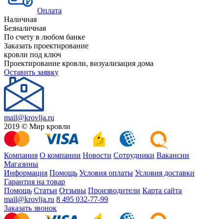
Оплата
Наличная
Безналичная
По счету в любом банке
Заказать проектирование
кровли под ключ
Проектирование кровли, визуализация дома
Оставить заявку
mail@krovlja.ru
2019 © Мир кровли
Компания
О компании
Новости
Сотрудники
Вакансии
Магазины
Информация
Помощь
Условия оплаты
Условия доставки
Гарантия на товар
Помощь
Статьи
Отзывы
Производители
Карта сайта
mail@krovlja.ru
8 495 032-77-99
Заказать звонок