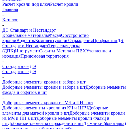
Расчет кровли под ключ
Расчет кровли
Главная
-
Каталог
-
ДЭ Стандарт и Нестандарт
Кровельные материалы
Фасад
Обустройство
кровли
Водосток
Комплектующие
Ограждения
Профнастил
ДЭ
Стандарт и Нестандарт
Террасная доска
(ДПК)
Инструмент
Софиты Металл и ПВХ
Утепление и
изоляция
Придомовая территория
-
Стандартные ДЭ
Стандартные ДЭ
-
Доборные элементы кровли и забора в шт
Доборные элементы кровли и забора в шт
Доборные элементы
фасада и софитов в шт
-
Доборные элементы кровли из МЧ и ПН в шт
Доборные элеменнты кровли из КЧ и ЦПЧ
Доборные
элементы для мягкой кровли в шт
Доборные элементы кровли
из МЧ и ПН в шт
Доборные элементы кровли Фальц в
шт
Доборные элементы ограждений в шт
Дымники (флюгарка)
и колпаки под заказ
Кожух на трубу