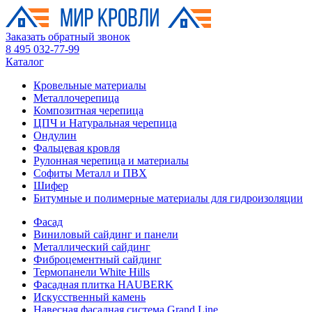
Заказать обратный звонок
8 495 032-77-99
Каталог
Кровельные материалы
Металлочерепица
Композитная черепица
ЦПЧ и Натуральная черепица
Ондулин
Фальцевая кровля
Рулонная черепица и материалы
Софиты Металл и ПВХ
Шифер
Битумные и полимерные материалы для гидроизоляции
Фасад
Виниловый сайдинг и панели
Металлический сайдинг
Фиброцементный сайдинг
Термопанели White Hills
Фасадная плитка HAUBERK
Искусственный камень
Навесная фасадная система Grand Line