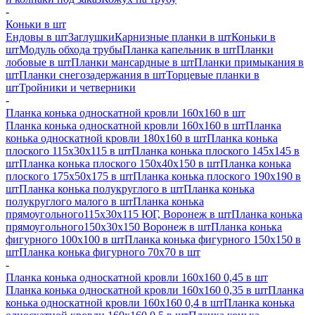
-
Коньки в шт
Ендовы в шт
Заглушки
Карнизные планки в шт
Коньки в
шт
Модуль обхода трубы
Планка капельник в шт
Планки
лобовые в шт
Планки мансардные в шт
Планки примыкания в
шт
Планки снегозадержания в шт
Торцевые планки в
шт
Тройники и четверники
-
Планка конька односкатной кровли 160х160 в шт
Планка конька односкатной кровли 160х160 в шт
Планка
конька односкатной кровли 180х160 в шт
Планка конька
плоского 115х30х115 в шт
Планка конька плоского 145х145 в
шт
Планка конька плоского 150х40х150 в шт
Планка конька
плоского 175х50х175 в шт
Планка конька плоского 190х190 в
шт
Планка конька полукруглого в шт
Планка конька
полукруглого малого в шт
Планка конька
прямоугольного115х30х115 ЮГ, Воронеж в шт
Планка конька
прямоугольного150х30х150 Воронеж в шт
Планка конька
фигурного 100x100 в шт
Планка конька фигурного 150x150 в
шт
Планка конька фигурного 70x70 в шт
-
Планка конька односкатной кровли 160х160 0,45 в шт
Планка конька односкатной кровли 160х160 0,35 в шт
Планка
конька односкатной кровли 160х160 0,4 в шт
Планка конька