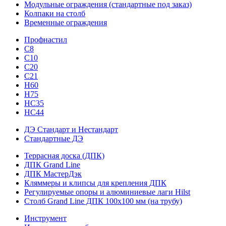
Модульные ограждения (стандартные под заказ)
Колпаки на столб
Временные ограждения
Профнастил
С8
С10
С20
С21
H60
H75
HС35
НС44
ДЭ Стандарт и Нестандарт
Стандартные ДЭ
Террасная доска (ДПК)
ДПК Grand Line
ДПК МастерДэк
Кляммеры и клипсы для крепления ДПК
Регулируемые опоры и алюминиевые лаги Hilst
Столб Grand Line ДПК 100х100 мм (на трубу)
Инструмент