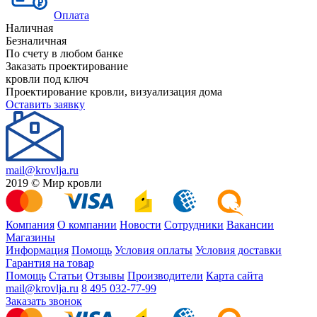
Оплата
Наличная
Безналичная
По счету в любом банке
Заказать проектирование
кровли под ключ
Проектирование кровли, визуализация дома
Оставить заявку
mail@krovlja.ru
2019 © Мир кровли
Компания
О компании
Новости
Сотрудники
Вакансии
Магазины
Информация
Помощь
Условия оплаты
Условия доставки
Гарантия на товар
Помощь
Статьи
Отзывы
Производители
Карта сайта
mail@krovlja.ru
8 495 032-77-99
Заказать звонок