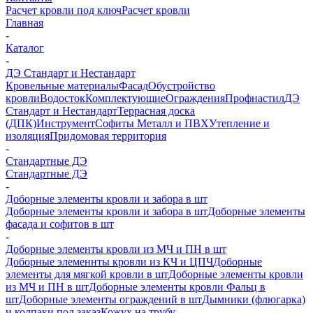
Расчет кровли под ключ
Расчет кровли
Главная
-
Каталог
-
ДЭ Стандарт и Нестандарт
Кровельные материалы
Фасад
Обустройство
кровли
Водосток
Комплектующие
Ограждения
Профнастил
ДЭ
Стандарт и Нестандарт
Террасная доска
(ДПК)
Инструмент
Софиты Металл и ПВХ
Утепление и
изоляция
Придомовая территория
-
Стандартные ДЭ
Стандартные ДЭ
-
Доборные элементы кровли и забора в шт
Доборные элементы кровли и забора в шт
Доборные элементы
фасада и софитов в шт
-
Доборные элементы кровли из МЧ и ПН в шт
Доборные элеменнты кровли из КЧ и ЦПЧ
Доборные
элементы для мягкой кровли в шт
Доборные элементы кровли
из МЧ и ПН в шт
Доборные элементы кровли Фальц в
шт
Доборные элементы ограждений в шт
Дымники (флюгарка)
и колпаки под заказ
Кожух на трубу