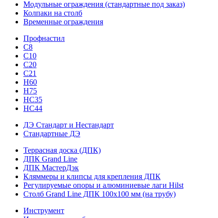
Модульные ограждения (стандартные под заказ)
Колпаки на столб
Временные ограждения
Профнастил
С8
С10
С20
С21
H60
H75
HС35
НС44
ДЭ Стандарт и Нестандарт
Стандартные ДЭ
Террасная доска (ДПК)
ДПК Grand Line
ДПК МастерДэк
Кляммеры и клипсы для крепления ДПК
Регулируемые опоры и алюминиевые лаги Hilst
Столб Grand Line ДПК 100х100 мм (на трубу)
Инструмент