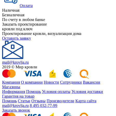
Оплата
Наличная
Безналичная
По счету в любом банке
Заказать проектирование
кровли под ключ
Проектирование кровли, визуализация дома
Оставить заявку
mail@krovlja.ru
2019 © Мир кровли
Компания
О компании
Новости
Сотрудники
Вакансии
Магазины
Информация
Помощь
Условия оплаты
Условия доставки
Гарантия на товар
Помощь
Статьи
Отзывы
Производители
Карта сайта
mail@krovlja.ru
8 495 032-77-99
Заказать звонок