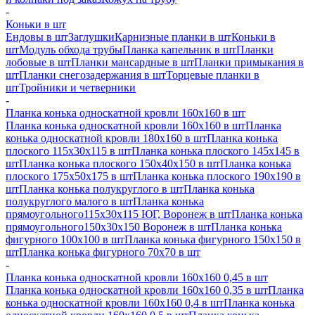
-
Коньки в шт
Ендовы в шт
Заглушки
Карнизные планки в шт
Коньки в
шт
Модуль обхода трубы
Планка капельник в шт
Планки
лобовые в шт
Планки мансардные в шт
Планки примыкания в
шт
Планки снегозадержания в шт
Торцевые планки в
шт
Тройники и четверники
-
Планка конька односкатной кровли 160х160 в шт
Планка конька односкатной кровли 160х160 в шт
Планка
конька односкатной кровли 180х160 в шт
Планка конька
плоского 115х30х115 в шт
Планка конька плоского 145х145 в
шт
Планка конька плоского 150х40х150 в шт
Планка конька
плоского 175х50х175 в шт
Планка конька плоского 190х190 в
шт
Планка конька полукруглого в шт
Планка конька
полукруглого малого в шт
Планка конька
прямоугольного115х30х115 ЮГ, Воронеж в шт
Планка конька
прямоугольного150х30х150 Воронеж в шт
Планка конька
фигурного 100x100 в шт
Планка конька фигурного 150x150 в
шт
Планка конька фигурного 70x70 в шт
-
Планка конька односкатной кровли 160х160 0,45 в шт
Планка конька односкатной кровли 160х160 0,35 в шт
Планка
конька односкатной кровли 160х160 0,4 в шт
Планка конька