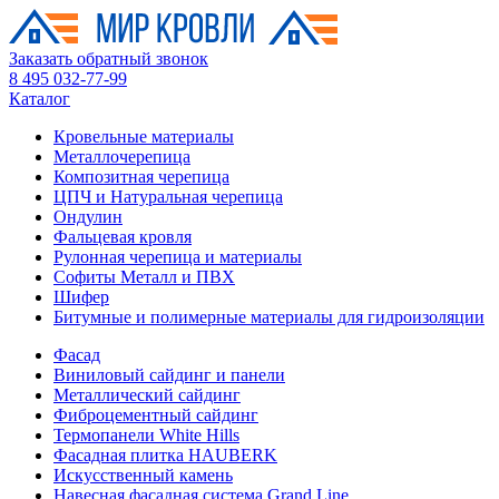
Заказать обратный звонок
8 495 032-77-99
Каталог
Кровельные материалы
Металлочерепица
Композитная черепица
ЦПЧ и Натуральная черепица
Ондулин
Фальцевая кровля
Рулонная черепица и материалы
Софиты Металл и ПВХ
Шифер
Битумные и полимерные материалы для гидроизоляции
Фасад
Виниловый сайдинг и панели
Металлический сайдинг
Фиброцементный сайдинг
Термопанели White Hills
Фасадная плитка HAUBERK
Искусственный камень
Навесная фасадная система Grand Line