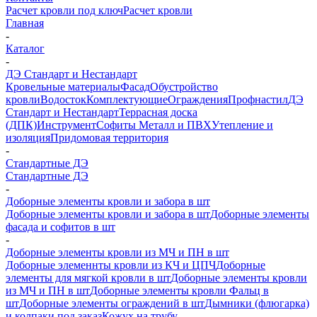
Расчет кровли под ключ
Расчет кровли
Главная
-
Каталог
-
ДЭ Стандарт и Нестандарт
Кровельные материалы
Фасад
Обустройство
кровли
Водосток
Комплектующие
Ограждения
Профнастил
ДЭ
Стандарт и Нестандарт
Террасная доска
(ДПК)
Инструмент
Софиты Металл и ПВХ
Утепление и
изоляция
Придомовая территория
-
Стандартные ДЭ
Стандартные ДЭ
-
Доборные элементы кровли и забора в шт
Доборные элементы кровли и забора в шт
Доборные элементы
фасада и софитов в шт
-
Доборные элементы кровли из МЧ и ПН в шт
Доборные элеменнты кровли из КЧ и ЦПЧ
Доборные
элементы для мягкой кровли в шт
Доборные элементы кровли
из МЧ и ПН в шт
Доборные элементы кровли Фальц в
шт
Доборные элементы ограждений в шт
Дымники (флюгарка)
и колпаки под заказ
Кожух на трубу