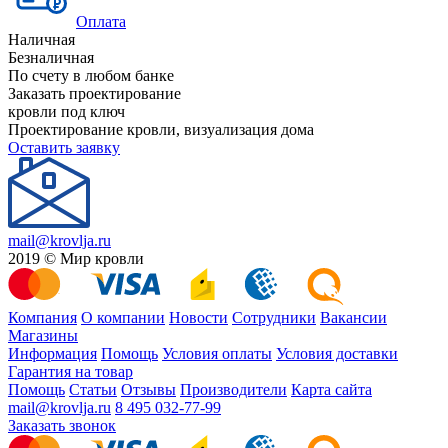
Оплата
Наличная
Безналичная
По счету в любом банке
Заказать проектирование
кровли под ключ
Проектирование кровли, визуализация дома
Оставить заявку
mail@krovlja.ru
2019 © Мир кровли
Компания
О компании
Новости
Сотрудники
Вакансии
Магазины
Информация
Помощь
Условия оплаты
Условия доставки
Гарантия на товар
Помощь
Статьи
Отзывы
Производители
Карта сайта
mail@krovlja.ru
8 495 032-77-99
Заказать звонок