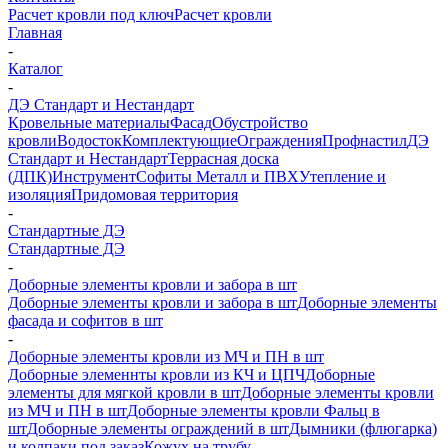
Расчет кровли под ключ
Расчет кровли
Главная
-
Каталог
-
ДЭ Стандарт и Нестандарт
Кровельные материалы
Фасад
Обустройство
кровли
Водосток
Комплектующие
Ограждения
Профнастил
ДЭ
Стандарт и Нестандарт
Террасная доска
(ДПК)
Инструмент
Софиты Металл и ПВХ
Утепление и
изоляция
Придомовая территория
-
Стандартные ДЭ
Стандартные ДЭ
-
Доборные элементы кровли и забора в шт
Доборные элементы кровли и забора в шт
Доборные элементы
фасада и софитов в шт
-
Доборные элементы кровли из МЧ и ПН в шт
Доборные элеменнты кровли из КЧ и ЦПЧ
Доборные
элементы для мягкой кровли в шт
Доборные элементы кровли
из МЧ и ПН в шт
Доборные элементы кровли Фальц в
шт
Доборные элементы ограждений в шт
Дымники (флюгарка)
и колпаки под заказ
Кожух на трубу