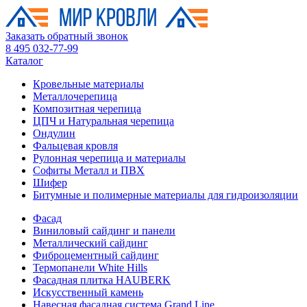
Заказать обратный звонок
8 495 032-77-99
Каталог
Кровельные материалы
Металлочерепица
Композитная черепица
ЦПЧ и Натуральная черепица
Ондулин
Фальцевая кровля
Рулонная черепица и материалы
Софиты Металл и ПВХ
Шифер
Битумные и полимерные материалы для гидроизоляции
Фасад
Виниловый сайдинг и панели
Металлический сайдинг
Фиброцементный сайдинг
Термопанели White Hills
Фасадная плитка HAUBERK
Искусственный камень
Навесная фасадная система Grand Line