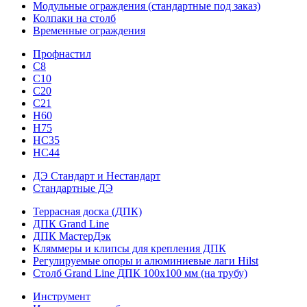
Модульные ограждения (стандартные под заказ)
Колпаки на столб
Временные ограждения
Профнастил
С8
С10
С20
С21
H60
H75
HС35
НС44
ДЭ Стандарт и Нестандарт
Стандартные ДЭ
Террасная доска (ДПК)
ДПК Grand Line
ДПК МастерДэк
Кляммеры и клипсы для крепления ДПК
Регулируемые опоры и алюминиевые лаги Hilst
Столб Grand Line ДПК 100х100 мм (на трубу)
Инструмент