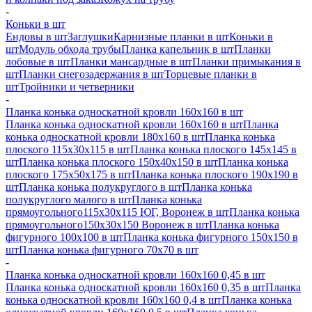
-
Коньки в шт
Ендовы в шт
Заглушки
Карнизные планки в шт
Коньки в
шт
Модуль обхода трубы
Планка капельник в шт
Планки
лобовые в шт
Планки мансардные в шт
Планки примыкания в
шт
Планки снегозадержания в шт
Торцевые планки в
шт
Тройники и четверники
-
Планка конька односкатной кровли 160х160 в шт
Планка конька односкатной кровли 160х160 в шт
Планка
конька односкатной кровли 180х160 в шт
Планка конька
плоского 115х30х115 в шт
Планка конька плоского 145х145 в
шт
Планка конька плоского 150х40х150 в шт
Планка конька
плоского 175х50х175 в шт
Планка конька плоского 190х190 в
шт
Планка конька полукруглого в шт
Планка конька
полукруглого малого в шт
Планка конька
прямоугольного115х30х115 ЮГ, Воронеж в шт
Планка конька
прямоугольного150х30х150 Воронеж в шт
Планка конька
фигурного 100x100 в шт
Планка конька фигурного 150x150 в
шт
Планка конька фигурного 70x70 в шт
-
Планка конька односкатной кровли 160х160 0,45 в шт
Планка конька односкатной кровли 160х160 0,35 в шт
Планка
конька односкатной кровли 160х160 0,4 в шт
Планка конька