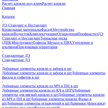
Расчет кровли под ключ
Расчет кровли
Главная
-
Каталог
-
ДЭ Стандарт и Нестандарт
Кровельные материалы
Фасад
Обустройство
кровли
Водосток
Комплектующие
Ограждения
Профнастил
ДЭ
Стандарт и Нестандарт
Террасная доска
(ДПК)
Инструмент
Софиты Металл и ПВХ
Утепление и
изоляция
Придомовая территория
-
Стандартные ДЭ
Стандартные ДЭ
-
Доборные элементы кровли и забора в шт
Доборные элементы кровли и забора в шт
Доборные элементы
фасада и софитов в шт
-
Доборные элементы кровли из МЧ и ПН в шт
Доборные элеменнты кровли из КЧ и ЦПЧ
Доборные
элементы для мягкой кровли в шт
Доборные элементы кровли
из МЧ и ПН в шт
Доборные элементы кровли Фальц в
шт
Доборные элементы ограждений в шт
Дымники (флюгарка)
и колпаки под заказ
Кожух на трубу