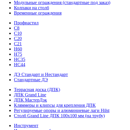
Модульные ограждения (стандартные под заказ)
Колпаки на столб
Временные ограждения
Профнастил
С8
С10
С20
С21
H60
H75
HС35
НС44
ДЭ Стандарт и Нестандарт
Стандартные ДЭ
Террасная доска (ДПК)
ДПК Grand Line
ДПК МастерДэк
Кляммеры и клипсы для крепления ДПК
Регулируемые опоры и алюминиевые лаги Hilst
Столб Grand Line ДПК 100х100 мм (на трубу)
Инструмент