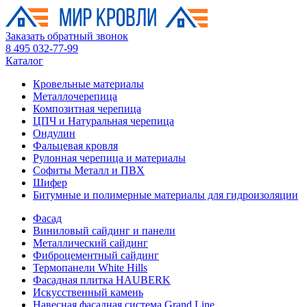
Заказать обратный звонок
8 495 032-77-99
Каталог
Кровельные материалы
Металлочерепица
Композитная черепица
ЦПЧ и Натуральная черепица
Ондулин
Фальцевая кровля
Рулонная черепица и материалы
Софиты Металл и ПВХ
Шифер
Битумные и полимерные материалы для гидроизоляции
Фасад
Виниловый сайдинг и панели
Металлический сайдинг
Фиброцементный сайдинг
Термопанели White Hills
Фасадная плитка HAUBERK
Искусственный камень
Навесная фасадная система Grand Line