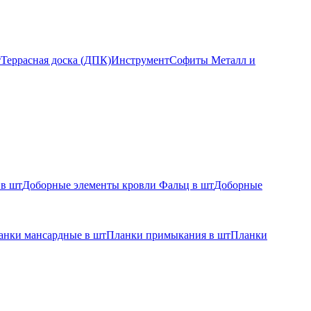
т
Террасная доска (ДПК)
Инструмент
Софиты Металл и
 в шт
Доборные элементы кровли Фальц в шт
Доборные
анки мансардные в шт
Планки примыкания в шт
Планки