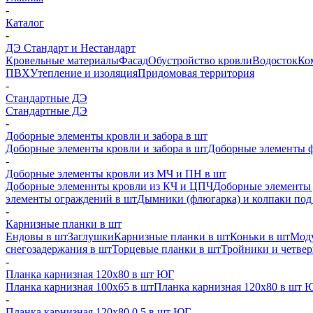
-
Каталог
-
ДЭ Стандарт и Нестандарт
Кровельные материалы
Фасад
Обустройство кровли
Водосток
Ко
ПВХ
Утепление и изоляция
Придомовая территория
-
Стандартные ДЭ
Стандартные ДЭ
-
Доборные элементы кровли и забора в шт
Доборные элементы кровли и забора в шт
Доборные элементы ф
-
Доборные элементы кровли из МЧ и ПН в шт
Доборные элеменнты кровли из КЧ и ЦПЧ
Доборные элементы 
элементы ограждений в шт
Дымники (флюгарка) и колпаки под 
-
Карнизные планки в шт
Ендовы в шт
Заглушки
Карнизные планки в шт
Коньки в шт
Моду
снегозадержания в шт
Торцевые планки в шт
Тройники и четве
-
Планка карнизная 120х80 в шт ЮГ
Планка карнизная 100х65 в шт
Планка карнизная 120х80 в шт 
-
Планка карнизная 120х80 0,5 в шт ЮГ