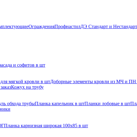
мплектующие
Ограждения
Профнастил
ДЭ Стандарт и Нестандар
асада и софитов в шт
для мягкой кровли в шт
Доборные элементы кровли из МЧ и ПН
заказ
Кожух на трубу
ль обхода трубы
Планка капельник в шт
Планки лобовые в шт
Пл
рники
ЮГ
Планка карнизная широкая 100х85 в шт