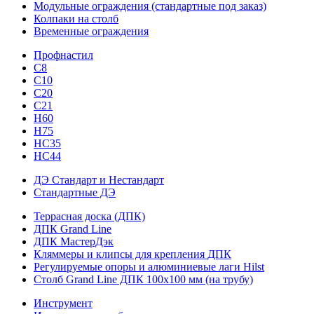
Модульные ограждения (стандартные под заказ)
Колпаки на столб
Временные ограждения
Профнастил
С8
С10
С20
С21
H60
H75
HС35
НС44
ДЭ Стандарт и Нестандарт
Стандартные ДЭ
Террасная доска (ДПК)
ДПК Grand Line
ДПК МастерДэк
Кляммеры и клипсы для крепления ДПК
Регулируемые опоры и алюминиевые лаги Hilst
Столб Grand Line ДПК 100х100 мм (на трубу)
Инструмент