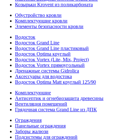
Козырьки Krovent из поликарбоната
Обустройство кровли
Комплектующие кровли
Элементы безопасности кровли
Водосток
Водосток Grand Line
Водосток Grand Line пластиковый
Водосток Optima круглый
Водосток Vortex (Lite, Mix, Project)
Водосток Vortex прямоугольный
Дренажные системы Gidrolica
Аксессуары для водостока
Водосток Optima Matt круглый 125/90
Комплектующие
Антисептик и огнебиозащита древесины
Вентиляция помещений
Грядочная система Grand Line из ДПК
Ограждения
Панельные ограждения
Заборы жалюзи
Подсистемы для ограждений