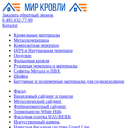
Заказать обратный звонок
8 495 032-77-99
Каталог
Кровельные материалы
Металлочерепица
Композитная черепица
ЦПЧ и Натуральная черепица
Ондулин
Фальцевая кровля
Рулонная черепица и материалы
Софиты Металл и ПВХ
Шифер
Битумные и полимерные материалы для гидроизоляции
Фасад
Виниловый сайдинг и панели
Металлический сайдинг
Фиброцементный сайдинг
Термопанели White Hills
Фасадная плитка HAUBERK
Искусственный камень
Навесная фасадная система Grand Line