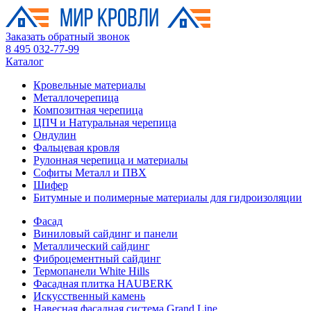
Заказать обратный звонок
8 495 032-77-99
Каталог
Кровельные материалы
Металлочерепица
Композитная черепица
ЦПЧ и Натуральная черепица
Ондулин
Фальцевая кровля
Рулонная черепица и материалы
Софиты Металл и ПВХ
Шифер
Битумные и полимерные материалы для гидроизоляции
Фасад
Виниловый сайдинг и панели
Металлический сайдинг
Фиброцементный сайдинг
Термопанели White Hills
Фасадная плитка HAUBERK
Искусственный камень
Навесная фасадная система Grand Line