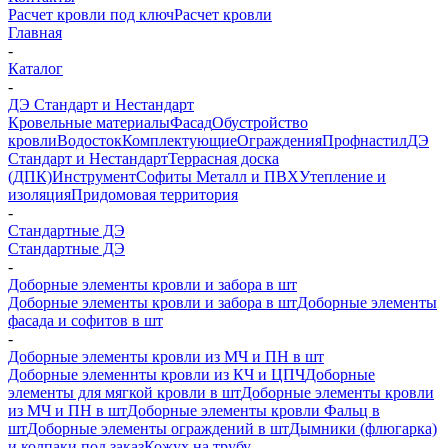
Расчет кровли под ключ
Расчет кровли
Главная
-
Каталог
-
ДЭ Стандарт и Нестандарт
Кровельные материалы
Фасад
Обустройство
кровли
Водосток
Комплектующие
Ограждения
Профнастил
ДЭ
Стандарт и Нестандарт
Террасная доска
(ДПК)
Инструмент
Софиты Металл и ПВХ
Утепление и
изоляция
Придомовая территория
-
Стандартные ДЭ
Стандартные ДЭ
-
Доборные элементы кровли и забора в шт
Доборные элементы кровли и забора в шт
Доборные элементы
фасада и софитов в шт
-
Доборные элементы кровли из МЧ и ПН в шт
Доборные элеменнты кровли из КЧ и ЦПЧ
Доборные
элементы для мягкой кровли в шт
Доборные элементы кровли
из МЧ и ПН в шт
Доборные элементы кровли Фальц в
шт
Доборные элементы ограждений в шт
Дымники (флюгарка)
и колпаки под заказ
Кожух на трубу