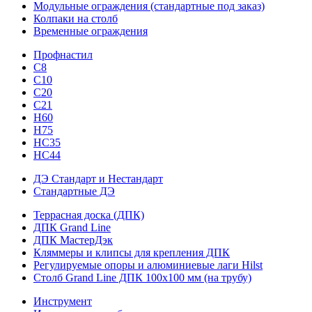
Модульные ограждения (стандартные под заказ)
Колпаки на столб
Временные ограждения
Профнастил
С8
С10
С20
С21
H60
H75
HС35
НС44
ДЭ Стандарт и Нестандарт
Стандартные ДЭ
Террасная доска (ДПК)
ДПК Grand Line
ДПК МастерДэк
Кляммеры и клипсы для крепления ДПК
Регулируемые опоры и алюминиевые лаги Hilst
Столб Grand Line ДПК 100х100 мм (на трубу)
Инструмент