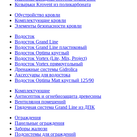
Козырьки Krovent из поликарбоната
Обустройство кровли
Комплектующие кровли
Элементы безопасности кровли
Водосток
Водосток Grand Line
Водосток Grand Line пластиковый
Водосток Optima круглый
Водосток Vortex (Lite, Mix, Project)
Водосток Vortex прямоугольный
Дренажные системы Gidrolica
Аксессуары для водостока
Водосток Optima Matt круглый 125/90
Комплектующие
Антисептик и огнебиозащита древесины
Вентиляция помещений
Грядочная система Grand Line из ДПК
Ограждения
Панельные ограждения
Заборы жалюзи
Подсистемы для ограждений