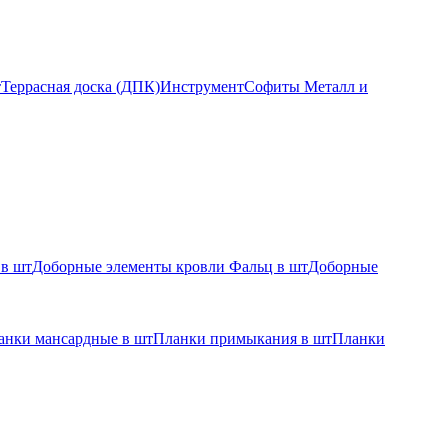
т
Террасная доска (ДПК)
Инструмент
Софиты Металл и
 в шт
Доборные элементы кровли Фальц в шт
Доборные
анки мансардные в шт
Планки примыкания в шт
Планки