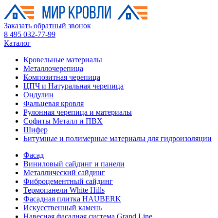
Заказать обратный звонок
8 495 032-77-99
Каталог
Кровельные материалы
Металлочерепица
Композитная черепица
ЦПЧ и Натуральная черепица
Ондулин
Фальцевая кровля
Рулонная черепица и материалы
Софиты Металл и ПВХ
Шифер
Битумные и полимерные материалы для гидроизоляции
Фасад
Виниловый сайдинг и панели
Металлический сайдинг
Фиброцементный сайдинг
Термопанели White Hills
Фасадная плитка HAUBERK
Искусственный камень
Навесная фасадная система Grand Line