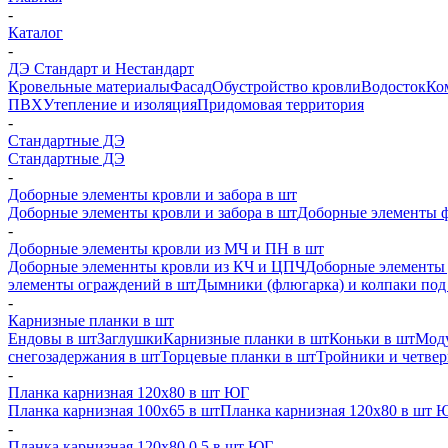
-
Каталог
-
ДЭ Стандарт и Нестандарт
Кровельные материалы
Фасад
Обустройство кровли
Водосток
Ко
ПВХ
Утепление и изоляция
Придомовая территория
-
Стандартные ДЭ
Стандартные ДЭ
-
Доборные элементы кровли и забора в шт
Доборные элементы кровли и забора в шт
Доборные элементы ф
-
Доборные элементы кровли из МЧ и ПН в шт
Доборные элеменнты кровли из КЧ и ЦПЧ
Доборные элементы 
элементы ограждений в шт
Дымники (флюгарка) и колпаки под 
-
Карнизные планки в шт
Ендовы в шт
Заглушки
Карнизные планки в шт
Коньки в шт
Моду
снегозадержания в шт
Торцевые планки в шт
Тройники и четве
-
Планка карнизная 120х80 в шт ЮГ
Планка карнизная 100х65 в шт
Планка карнизная 120х80 в шт 
-
Планка карнизная 120х80 0,5 в шт ЮГ