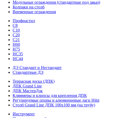
Модульные ограждения (стандартные под заказ)
Колпаки на столб
Временные ограждения
Профнастил
С8
С10
С20
С21
H60
H75
HС35
НС44
ДЭ Стандарт и Нестандарт
Стандартные ДЭ
Террасная доска (ДПК)
ДПК Grand Line
ДПК МастерДэк
Кляммеры и клипсы для крепления ДПК
Регулируемые опоры и алюминиевые лаги Hilst
Столб Grand Line ДПК 100х100 мм (на трубу)
Инструмент