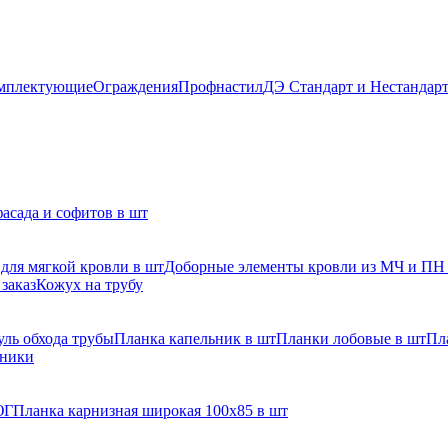
мплектующие
Ограждения
Профнастил
ДЭ Стандарт и Нестандар
асада и софитов в шт
для мягкой кровли в шт
Доборные элементы кровли из МЧ и ПН
заказ
Кожух на трубу
ль обхода трубы
Планка капельник в шт
Планки лобовые в шт
Пл
рники
ЮГ
Планка карнизная широкая 100х85 в шт