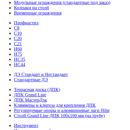
Модульные ограждения (стандартные под заказ)
Колпаки на столб
Временные ограждения
Профнастил
С8
С10
С20
С21
H60
H75
HС35
НС44
ДЭ Стандарт и Нестандарт
Стандартные ДЭ
Террасная доска (ДПК)
ДПК Grand Line
ДПК МастерДэк
Кляммеры и клипсы для крепления ДПК
Регулируемые опоры и алюминиевые лаги Hilst
Столб Grand Line ДПК 100х100 мм (на трубу)
Инструмент