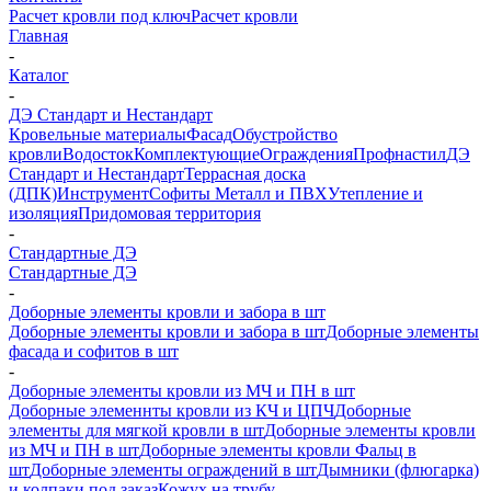
Расчет кровли под ключ
Расчет кровли
Главная
-
Каталог
-
ДЭ Стандарт и Нестандарт
Кровельные материалы
Фасад
Обустройство
кровли
Водосток
Комплектующие
Ограждения
Профнастил
ДЭ
Стандарт и Нестандарт
Террасная доска
(ДПК)
Инструмент
Софиты Металл и ПВХ
Утепление и
изоляция
Придомовая территория
-
Стандартные ДЭ
Стандартные ДЭ
-
Доборные элементы кровли и забора в шт
Доборные элементы кровли и забора в шт
Доборные элементы
фасада и софитов в шт
-
Доборные элементы кровли из МЧ и ПН в шт
Доборные элеменнты кровли из КЧ и ЦПЧ
Доборные
элементы для мягкой кровли в шт
Доборные элементы кровли
из МЧ и ПН в шт
Доборные элементы кровли Фальц в
шт
Доборные элементы ограждений в шт
Дымники (флюгарка)
и колпаки под заказ
Кожух на трубу