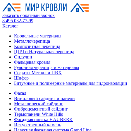
Заказать обратный звонок
8 495 032-77-99
Каталог
Кровельные материалы
Металлочерепица
Композитная черепица
ЦПЧ и Натуральная черепица
Ондулин
Фальцевая кровля
Рулонная черепица и материалы
Софиты Металл и ПВХ
Шифер
Битумные и полимерные материалы для гидроизоляции
Фасад
Виниловый сайдинг и панели
Металлический сайдинг
Фиброцементный сайдинг
Термопанели White Hills
Фасадная плитка HAUBERK
Искусственный камень
Навесная фасадная система Grand Line