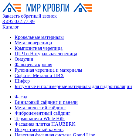
Заказать обратный звонок
8 495 032-77-99
Каталог
Кровельные материалы
Металлочерепица
Композитная черепица
ЦПЧ и Натуральная черепица
Ондулин
Фальцевая кровля
Рулонная черепица и материалы
Софиты Металл и ПВХ
Шифер
Битумные и полимерные материалы для гидроизоляции
Фасад
Виниловый сайдинг и панели
Металлический сайдинг
Фиброцементный сайдинг
Термопанели White Hills
Фасадная плитка HAUBERK
Искусственный камень
Навесная фасадная система Grand Line