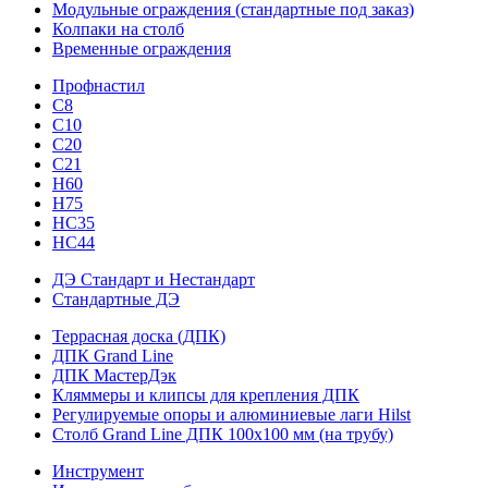
Модульные ограждения (стандартные под заказ)
Колпаки на столб
Временные ограждения
Профнастил
С8
С10
С20
С21
H60
H75
HС35
НС44
ДЭ Стандарт и Нестандарт
Стандартные ДЭ
Террасная доска (ДПК)
ДПК Grand Line
ДПК МастерДэк
Кляммеры и клипсы для крепления ДПК
Регулируемые опоры и алюминиевые лаги Hilst
Столб Grand Line ДПК 100х100 мм (на трубу)
Инструмент