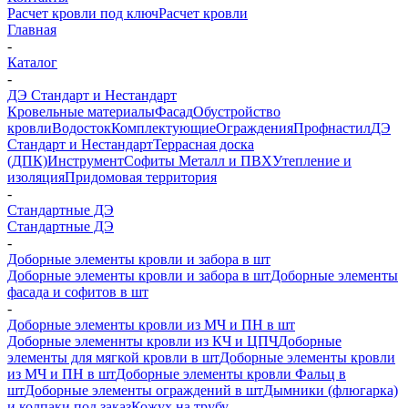
Расчет кровли под ключ
Расчет кровли
Главная
-
Каталог
-
ДЭ Стандарт и Нестандарт
Кровельные материалы
Фасад
Обустройство
кровли
Водосток
Комплектующие
Ограждения
Профнастил
ДЭ
Стандарт и Нестандарт
Террасная доска
(ДПК)
Инструмент
Софиты Металл и ПВХ
Утепление и
изоляция
Придомовая территория
-
Стандартные ДЭ
Стандартные ДЭ
-
Доборные элементы кровли и забора в шт
Доборные элементы кровли и забора в шт
Доборные элементы
фасада и софитов в шт
-
Доборные элементы кровли из МЧ и ПН в шт
Доборные элеменнты кровли из КЧ и ЦПЧ
Доборные
элементы для мягкой кровли в шт
Доборные элементы кровли
из МЧ и ПН в шт
Доборные элементы кровли Фальц в
шт
Доборные элементы ограждений в шт
Дымники (флюгарка)
и колпаки под заказ
Кожух на трубу