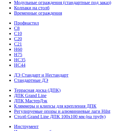
Модульные ограждения (стандартные под заказ)
Колпаки на столб
Временные ограждения
Профнастил
С8
С10
С20
С21
H60
H75
HС35
НС44
ДЭ Стандарт и Нестандарт
Стандартные ДЭ
Террасная доска (ДПК)
ДПК Grand Line
ДПК МастерДэк
Кляммеры и клипсы для крепления ДПК
Регулируемые опоры и алюминиевые лаги Hilst
Столб Grand Line ДПК 100х100 мм (на трубу)
Инструмент