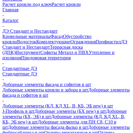
Расчет кровли под ключ
Расчет кровли
Главная
-
Каталог
-
ДЭ Стандарт и Нестандарт
Кровельные материалы
Фасад
Обустройство
кровли
Водосток
Комплектующие
Ограждения
Профнастил
ДЭ
Стандарт и Нестандарт
Террасная доска
(ДПК)
Инструмент
Софиты Металл и ПВХ
Утепление и
изоляция
Придомовая территория
-
Стандартные ДЭ
Стандартные ДЭ
-
Доборные элементы фасада и софитов в шт
Доборные элементы кровли и забора в шт
Доборные элементы
фасада и софитов в шт
-
Доборные элементы (КД, КД XL, В, КБ, ЭБ new) в шт
J-Профиль в шт
Доборные элементы (БХ new) в шт
Доборные
элементы (БХ, ЭБ) в шт
Доборные элементы (КД, КД XL, В,
КБ, ЭБ new) в шт
Доборные элементы для ПН С8, С10 в
шт
Доборные элементы фасада фальц в шт
Доборные элементы
фибросайдинга в шт
Отливы межэтажные в шт
Отливы