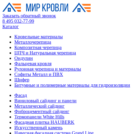
Заказать обратный звонок
8 495 032-77-99
Каталог
Кровельные материалы
Металлочерепица
Композитная черепица
ЦПЧ и Натуральная черепица
Ондулин
Фальцевая кровля
Рулонная черепица и материалы
Софиты Металл и ПВХ
Шифер
Битумные и полимерные материалы для гидроизоляции
Фасад
Виниловый сайдинг и панели
Металлический сайдинг
Фиброцементный сайдинг
Термопанели White Hills
Фасадная плитка HAUBERK
Искусственный камень
Навесная фасадная система Grand Line