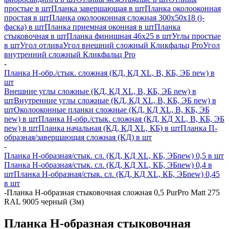
простые в шт
Планка завершающая в шт
Планка околооконная
простая в шт
Планка околооконная сложная 300х50х18 (j-
фаска) в шт
Планка приемная оконная в шт
Планка
стыковочная в шт
Планка финишная 46х25 в шт
Углы простые
в шт
Угол отлива
Угол внешний сложный Кликфальц Pro
Угол
внутренний сложный Кликфальц Pro
-
Планка H-обр./стык. сложная (КД, КД XL, В, КБ, ЭБ new) в
шт
Внешние углы сложные (КД, КД XL, В, КБ, ЭБ new) в
шт
Внутренние углы сложные (КД, КД XL, В, КБ, ЭБ new) в
шт
Околооконные планки сложные (КД, КД XL, В, КБ, ЭБ
new) в шт
Планка H-обр./стык. сложная (КД, КД XL, В, КБ, ЭБ
new) в шт
Планка начальная (КД, КД XL, КБ) в шт
Планка П-
образная/завершающая сложная (КД) в шт
-
Планка H-образная/стык. сл. (КД, КД XL, КБ, ЭБnew) 0,5 в шт
Планка H-образная/стык. сл. (КД, КД XL, КБ, ЭБnew) 0,4 в
шт
Планка H-образная/стык. сл. (КД, КД XL, КБ, ЭБnew) 0,45
в шт
-
Планка Н-образная стыковочная сложная 0,5 PurPro Matt 275
RAL 9005 черный (3м)
Планка Н-образная стыковочная