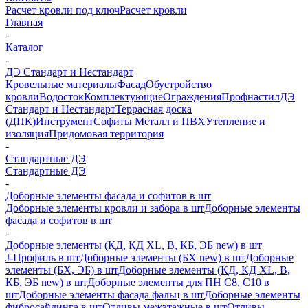
Расчет кровли под ключ
Расчет кровли
Главная
-
Каталог
-
ДЭ Стандарт и Нестандарт
Кровельные материалы
Фасад
Обустройство
кровли
Водосток
Комплектующие
Ограждения
Профнастил
ДЭ
Стандарт и Нестандарт
Террасная доска
(ДПК)
Инструмент
Софиты Металл и ПВХ
Утепление и
изоляция
Придомовая территория
-
Стандартные ДЭ
Стандартные ДЭ
-
Доборные элементы фасада и софитов в шт
Доборные элементы кровли и забора в шт
Доборные элементы
фасада и софитов в шт
-
Доборные элементы (КД, КД XL, В, КБ, ЭБ new) в шт
J-Профиль в шт
Доборные элементы (БХ new) в шт
Доборные
элементы (БХ, ЭБ) в шт
Доборные элементы (КД, КД XL, В,
КБ, ЭБ new) в шт
Доборные элементы для ПН С8, С10 в
шт
Доборные элементы фасада фальц в шт
Доборные элементы
фибросайдинга в шт
Отливы межэтажные в шт
Отливы