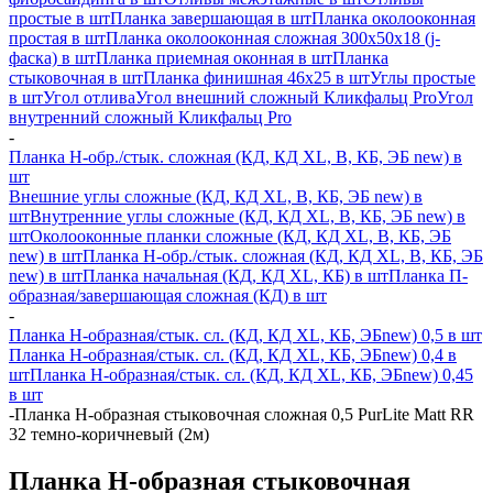
простые в шт
Планка завершающая в шт
Планка околооконная
простая в шт
Планка околооконная сложная 300х50х18 (j-
фаска) в шт
Планка приемная оконная в шт
Планка
стыковочная в шт
Планка финишная 46х25 в шт
Углы простые
в шт
Угол отлива
Угол внешний сложный Кликфальц Pro
Угол
внутренний сложный Кликфальц Pro
-
Планка H-обр./стык. сложная (КД, КД XL, В, КБ, ЭБ new) в
шт
Внешние углы сложные (КД, КД XL, В, КБ, ЭБ new) в
шт
Внутренние углы сложные (КД, КД XL, В, КБ, ЭБ new) в
шт
Околооконные планки сложные (КД, КД XL, В, КБ, ЭБ
new) в шт
Планка H-обр./стык. сложная (КД, КД XL, В, КБ, ЭБ
new) в шт
Планка начальная (КД, КД XL, КБ) в шт
Планка П-
образная/завершающая сложная (КД) в шт
-
Планка H-образная/стык. сл. (КД, КД XL, КБ, ЭБnew) 0,5 в шт
Планка H-образная/стык. сл. (КД, КД XL, КБ, ЭБnew) 0,4 в
шт
Планка H-образная/стык. сл. (КД, КД XL, КБ, ЭБnew) 0,45
в шт
-
Планка Н-образная стыковочная сложная 0,5 PurLite Matt RR
32 темно-коричневый (2м)
Планка Н-образная стыковочная