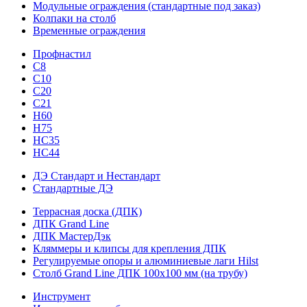
Модульные ограждения (стандартные под заказ)
Колпаки на столб
Временные ограждения
Профнастил
С8
С10
С20
С21
H60
H75
HС35
НС44
ДЭ Стандарт и Нестандарт
Стандартные ДЭ
Террасная доска (ДПК)
ДПК Grand Line
ДПК МастерДэк
Кляммеры и клипсы для крепления ДПК
Регулируемые опоры и алюминиевые лаги Hilst
Столб Grand Line ДПК 100х100 мм (на трубу)
Инструмент