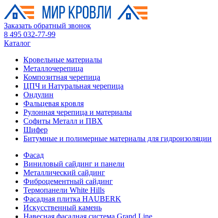
Заказать обратный звонок
8 495 032-77-99
Каталог
Кровельные материалы
Металлочерепица
Композитная черепица
ЦПЧ и Натуральная черепица
Ондулин
Фальцевая кровля
Рулонная черепица и материалы
Софиты Металл и ПВХ
Шифер
Битумные и полимерные материалы для гидроизоляции
Фасад
Виниловый сайдинг и панели
Металлический сайдинг
Фиброцементный сайдинг
Термопанели White Hills
Фасадная плитка HAUBERK
Искусственный камень
Навесная фасадная система Grand Line