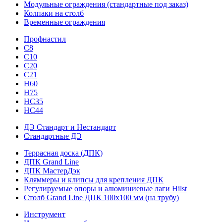
Модульные ограждения (стандартные под заказ)
Колпаки на столб
Временные ограждения
Профнастил
С8
С10
С20
С21
H60
H75
HС35
НС44
ДЭ Стандарт и Нестандарт
Стандартные ДЭ
Террасная доска (ДПК)
ДПК Grand Line
ДПК МастерДэк
Кляммеры и клипсы для крепления ДПК
Регулируемые опоры и алюминиевые лаги Hilst
Столб Grand Line ДПК 100х100 мм (на трубу)
Инструмент