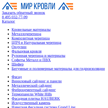
Заказать обратный звонок
8 495 032-77-99
Каталог
Кровельные материалы
Металлочерепица
Композитная черепица
ЦПЧ и Натуральная черепица
Ондулин
Фальцевая кровля
Рулонная черепица и материалы
Софиты Металл и ПВХ
Шифер
Битумные и полимерные материалы для гидроизоляции
Фасад
Виниловый сайдинг и панели
Металлический сайдинг
Фиброцементный сайдинг
Термопанели White Hills
Фасадная плитка HAUBERK
Искусственный камень
Навесная фасадная система Grand Line