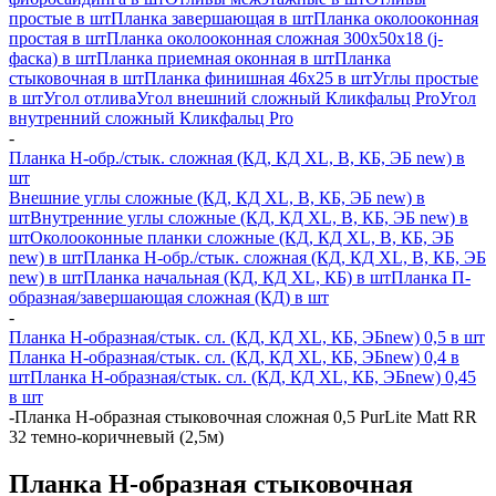
простые в шт
Планка завершающая в шт
Планка околооконная
простая в шт
Планка околооконная сложная 300х50х18 (j-
фаска) в шт
Планка приемная оконная в шт
Планка
стыковочная в шт
Планка финишная 46х25 в шт
Углы простые
в шт
Угол отлива
Угол внешний сложный Кликфальц Pro
Угол
внутренний сложный Кликфальц Pro
-
Планка H-обр./стык. сложная (КД, КД XL, В, КБ, ЭБ new) в
шт
Внешние углы сложные (КД, КД XL, В, КБ, ЭБ new) в
шт
Внутренние углы сложные (КД, КД XL, В, КБ, ЭБ new) в
шт
Околооконные планки сложные (КД, КД XL, В, КБ, ЭБ
new) в шт
Планка H-обр./стык. сложная (КД, КД XL, В, КБ, ЭБ
new) в шт
Планка начальная (КД, КД XL, КБ) в шт
Планка П-
образная/завершающая сложная (КД) в шт
-
Планка H-образная/стык. сл. (КД, КД XL, КБ, ЭБnew) 0,5 в шт
Планка H-образная/стык. сл. (КД, КД XL, КБ, ЭБnew) 0,4 в
шт
Планка H-образная/стык. сл. (КД, КД XL, КБ, ЭБnew) 0,45
в шт
-
Планка Н-образная стыковочная сложная 0,5 PurLite Matt RR
32 темно-коричневый (2,5м)
Планка Н-образная стыковочная