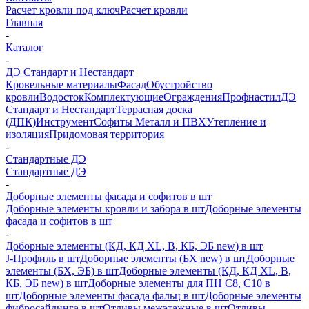
Расчет кровли под ключ
Расчет кровли
Главная
-
Каталог
-
ДЭ Стандарт и Нестандарт
Кровельные материалы
Фасад
Обустройство
кровли
Водосток
Комплектующие
Ограждения
Профнастил
ДЭ
Стандарт и Нестандарт
Террасная доска
(ДПК)
Инструмент
Софиты Металл и ПВХ
Утепление и
изоляция
Придомовая территория
-
Стандартные ДЭ
Стандартные ДЭ
-
Доборные элементы фасада и софитов в шт
Доборные элементы кровли и забора в шт
Доборные элементы
фасада и софитов в шт
-
Доборные элементы (КД, КД XL, В, КБ, ЭБ new) в шт
J-Профиль в шт
Доборные элементы (БХ new) в шт
Доборные
элементы (БХ, ЭБ) в шт
Доборные элементы (КД, КД XL, В,
КБ, ЭБ new) в шт
Доборные элементы для ПН С8, С10 в
шт
Доборные элементы фасада фальц в шт
Доборные элементы
фибросайдинга в шт
Отливы межэтажные в шт
Отливы