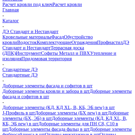
Расчет кровли под ключ
Расчет кровли
Главная
-
Каталог
-
ДЭ Стандарт и Нестандарт
Кровельные материалы
Фасад
Обустройство
кровли
Водосток
Комплектующие
Ограждения
Профнастил
ДЭ
Стандарт и Нестандарт
Террасная доска
(ДПК)
Инструмент
Софиты Металл и ПВХ
Утепление и
изоляция
Придомовая территория
-
Стандартные ДЭ
Стандартные ДЭ
-
Доборные элементы фасада и софитов в шт
Доборные элементы кровли и забора в шт
Доборные элементы
фасада и софитов в шт
-
Доборные элементы (КД, КД XL, В, КБ, ЭБ new) в шт
J-Профиль в шт
Доборные элементы (БХ new) в шт
Доборные
элементы (БХ, ЭБ) в шт
Доборные элементы (КД, КД XL, В,
КБ, ЭБ new) в шт
Доборные элементы для ПН С8, С10 в
шт
Доборные элементы фасада фальц в шт
Доборные элементы
фибросайдинга в шт
Отливы межэтажные в шт
Отливы