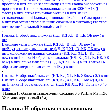
простые в шт
Планка завершающая в шт
Планка околооконная
простая в шт
Планка околооконная сложная 300х50х18 (j-
фаска) в шт
Планка приемная оконная в шт
Планка
стыковочная в шт
Планка финишная 46х25 в шт
Углы простые
в шт
Угол отлива
Угол внешний сложный Кликфальц Pro
Угол
внутренний сложный Кликфальц Pro
-
Планка H-обр./стык. сложная (КД, КД XL, В, КБ, ЭБ new) в
шт
Внешние углы сложные (КД, КД XL, В, КБ, ЭБ new) в
шт
Внутренние углы сложные (КД, КД XL, В, КБ, ЭБ new) в
шт
Околооконные планки сложные (КД, КД XL, В, КБ, ЭБ
new) в шт
Планка H-обр./стык. сложная (КД, КД XL, В, КБ, ЭБ
new) в шт
Планка начальная (КД, КД XL, КБ) в шт
Планка П-
образная/завершающая сложная (КД) в шт
-
Планка H-образная/стык. сл. (КД, КД XL, КБ, ЭБnew) 0,5 в шт
Планка H-образная/стык. сл. (КД, КД XL, КБ, ЭБnew) 0,4 в
шт
Планка H-образная/стык. сл. (КД, КД XL, КБ, ЭБnew) 0,45
в шт
-
Планка Н-образная стыковочная сложная 0,5 PurLite Matt RR
32 темно-коричневый (3м)
Планка Н-образная стыковочная