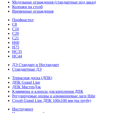
Модульные ограждения (стандартные под заказ)
Колпаки на столб
Временные ограждения
Профнастил
С8
С10
С20
С21
H60
H75
HС35
НС44
ДЭ Стандарт и Нестандарт
Стандартные ДЭ
Террасная доска (ДПК)
ДПК Grand Line
ДПК МастерДэк
Кляммеры и клипсы для крепления ДПК
Регулируемые опоры и алюминиевые лаги Hilst
Столб Grand Line ДПК 100х100 мм (на трубу)
Инструмент