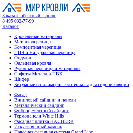
Заказать обратный звонок
8 495 032-77-99
Каталог
Кровельные материалы
Металлочерепица
Композитная черепица
ЦПЧ и Натуральная черепица
Ондулин
Фальцевая кровля
Рулонная черепица и материалы
Софиты Металл и ПВХ
Шифер
Битумные и полимерные материалы для гидроизоляции
Фасад
Виниловый сайдинг и панели
Металлический сайдинг
Фиброцементный сайдинг
Термопанели White Hills
Фасадная плитка HAUBERK
Искусственный камень
Навесная фасадная система Grand Line