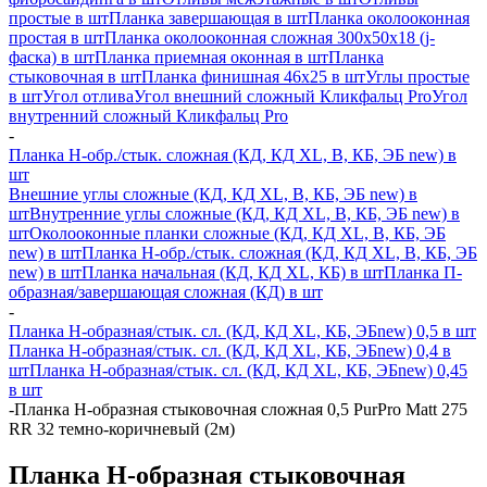
простые в шт
Планка завершающая в шт
Планка околооконная
простая в шт
Планка околооконная сложная 300х50х18 (j-
фаска) в шт
Планка приемная оконная в шт
Планка
стыковочная в шт
Планка финишная 46х25 в шт
Углы простые
в шт
Угол отлива
Угол внешний сложный Кликфальц Pro
Угол
внутренний сложный Кликфальц Pro
-
Планка H-обр./стык. сложная (КД, КД XL, В, КБ, ЭБ new) в
шт
Внешние углы сложные (КД, КД XL, В, КБ, ЭБ new) в
шт
Внутренние углы сложные (КД, КД XL, В, КБ, ЭБ new) в
шт
Околооконные планки сложные (КД, КД XL, В, КБ, ЭБ
new) в шт
Планка H-обр./стык. сложная (КД, КД XL, В, КБ, ЭБ
new) в шт
Планка начальная (КД, КД XL, КБ) в шт
Планка П-
образная/завершающая сложная (КД) в шт
-
Планка H-образная/стык. сл. (КД, КД XL, КБ, ЭБnew) 0,5 в шт
Планка H-образная/стык. сл. (КД, КД XL, КБ, ЭБnew) 0,4 в
шт
Планка H-образная/стык. сл. (КД, КД XL, КБ, ЭБnew) 0,45
в шт
-
Планка Н-образная стыковочная сложная 0,5 PurPro Matt 275
RR 32 темно-коричневый (2м)
Планка Н-образная стыковочная