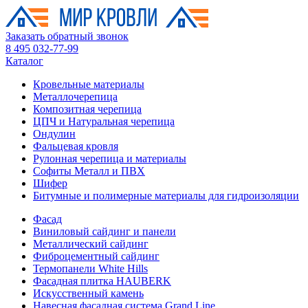
Заказать обратный звонок
8 495 032-77-99
Каталог
Кровельные материалы
Металлочерепица
Композитная черепица
ЦПЧ и Натуральная черепица
Ондулин
Фальцевая кровля
Рулонная черепица и материалы
Софиты Металл и ПВХ
Шифер
Битумные и полимерные материалы для гидроизоляции
Фасад
Виниловый сайдинг и панели
Металлический сайдинг
Фиброцементный сайдинг
Термопанели White Hills
Фасадная плитка HAUBERK
Искусственный камень
Навесная фасадная система Grand Line