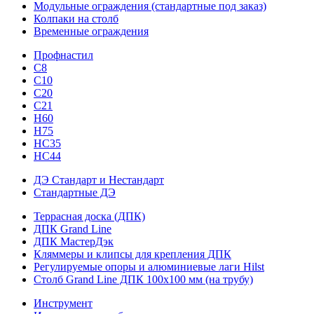
Модульные ограждения (стандартные под заказ)
Колпаки на столб
Временные ограждения
Профнастил
С8
С10
С20
С21
H60
H75
HС35
НС44
ДЭ Стандарт и Нестандарт
Стандартные ДЭ
Террасная доска (ДПК)
ДПК Grand Line
ДПК МастерДэк
Кляммеры и клипсы для крепления ДПК
Регулируемые опоры и алюминиевые лаги Hilst
Столб Grand Line ДПК 100х100 мм (на трубу)
Инструмент