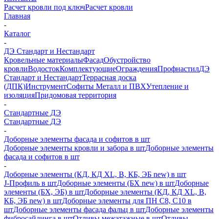
Расчет кровли под ключ
Расчет кровли
Главная
-
Каталог
-
ДЭ Стандарт и Нестандарт
Кровельные материалы
Фасад
Обустройство
кровли
Водосток
Комплектующие
Ограждения
Профнастил
ДЭ
Стандарт и Нестандарт
Террасная доска
(ДПК)
Инструмент
Софиты Металл и ПВХ
Утепление и
изоляция
Придомовая территория
-
Стандартные ДЭ
Стандартные ДЭ
-
Доборные элементы фасада и софитов в шт
Доборные элементы кровли и забора в шт
Доборные элементы
фасада и софитов в шт
-
Доборные элементы (КД, КД XL, В, КБ, ЭБ new) в шт
J-Профиль в шт
Доборные элементы (БХ new) в шт
Доборные
элементы (БХ, ЭБ) в шт
Доборные элементы (КД, КД XL, В,
КБ, ЭБ new) в шт
Доборные элементы для ПН С8, С10 в
шт
Доборные элементы фасада фальц в шт
Доборные элементы
фибросайдинга в шт
Отливы межэтажные в шт
Отливы