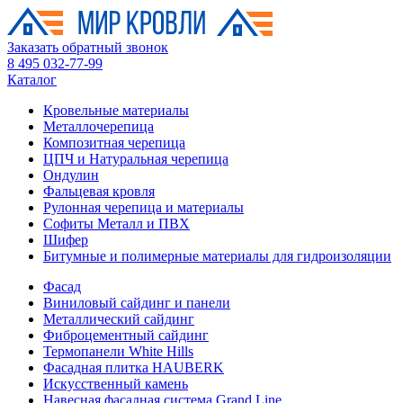
Заказать обратный звонок
8 495 032-77-99
Каталог
Кровельные материалы
Металлочерепица
Композитная черепица
ЦПЧ и Натуральная черепица
Ондулин
Фальцевая кровля
Рулонная черепица и материалы
Софиты Металл и ПВХ
Шифер
Битумные и полимерные материалы для гидроизоляции
Фасад
Виниловый сайдинг и панели
Металлический сайдинг
Фиброцементный сайдинг
Термопанели White Hills
Фасадная плитка HAUBERK
Искусственный камень
Навесная фасадная система Grand Line