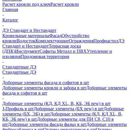
Расчет кровли под ключ
Расчет кровли
Главная
-
Каталог
-
ДЭ Стандарт и Нестандарт
Кровельные материалы
Фасад
Обустройство
кровли
Водосток
Комплектующие
Ограждения
Профнастил
ДЭ
Стандарт и Нестандарт
Террасная доска
(ДПК)
Инструмент
Софиты Металл и ПВХ
Утепление и
изоляция
Придомовая территория
-
Стандартные ДЭ
Стандартные ДЭ
-
Доборные элементы фасада и софитов в шт
Доборные элементы кровли и забора в шт
Доборные элементы
фасада и софитов в шт
-
Доборные элементы (КД, КД XL, В, КБ, ЭБ new) в шт
J-Профиль в шт
Доборные элементы (БХ new) в шт
Доборные
элементы (БХ, ЭБ) в шт
Доборные элементы (КД, КД XL, В,
КБ, ЭБ new) в шт
Доборные элементы для ПН С8, С10 в
шт
Доборные элементы фасада фальц в шт
Доборные элементы
фибросайдинга в шт
Отливы межэтажные в шт
Отливы