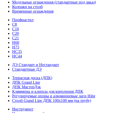
Модульные ограждения (стандартные под заказ)
Колпаки на столб
Временные ограждения
Профнастил
С8
С10
С20
С21
H60
H75
HС35
НС44
ДЭ Стандарт и Нестандарт
Стандартные ДЭ
Террасная доска (ДПК)
ДПК Grand Line
ДПК МастерДэк
Кляммеры и клипсы для крепления ДПК
Регулируемые опоры и алюминиевые лаги Hilst
Столб Grand Line ДПК 100х100 мм (на трубу)
Инструмент