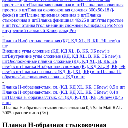
простые в шт
Планка завершающая в шт
Планка околооконная
простая в шт
Планка околооконная сложная 300х50х18 (j-
фаска) в шт
Планка приемная оконная в шт
Планка
стыковочная в шт
Планка финишная 46х25 в шт
Углы простые
в шт
Угол отлива
Угол внешний сложный Кликфальц Pro
Угол
внутренний сложный Кликфальц Pro
-
Планка H-обр./стык. сложная (КД, КД XL, В, КБ, ЭБ new) в
шт
Внешние углы сложные (КД, КД XL, В, КБ, ЭБ new) в
шт
Внутренние углы сложные (КД, КД XL, В, КБ, ЭБ new) в
шт
Околооконные планки сложные (КД, КД XL, В, КБ, ЭБ
new) в шт
Планка H-обр./стык. сложная (КД, КД XL, В, КБ, ЭБ
new) в шт
Планка начальная (КД, КД XL, КБ) в шт
Планка П-
образная/завершающая сложная (КД) в шт
-
Планка H-образная/стык. сл. (КД, КД XL, КБ, ЭБnew) 0,5 в шт
Планка H-образная/стык. сл. (КД, КД XL, КБ, ЭБnew) 0,4 в
шт
Планка H-образная/стык. сл. (КД, КД XL, КБ, ЭБnew) 0,45
в шт
-
Планка Н-образная стыковочная сложная 0,5 Satin Matt RAL
3005 красное вино (3м)
Планка Н-образная стыковочная