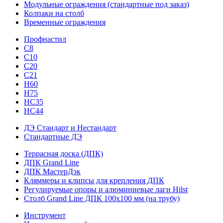
Модульные ограждения (стандартные под заказ)
Колпаки на столб
Временные ограждения
Профнастил
С8
С10
С20
С21
H60
H75
HС35
НС44
ДЭ Стандарт и Нестандарт
Стандартные ДЭ
Террасная доска (ДПК)
ДПК Grand Line
ДПК МастерДэк
Кляммеры и клипсы для крепления ДПК
Регулируемые опоры и алюминиевые лаги Hilst
Столб Grand Line ДПК 100х100 мм (на трубу)
Инструмент