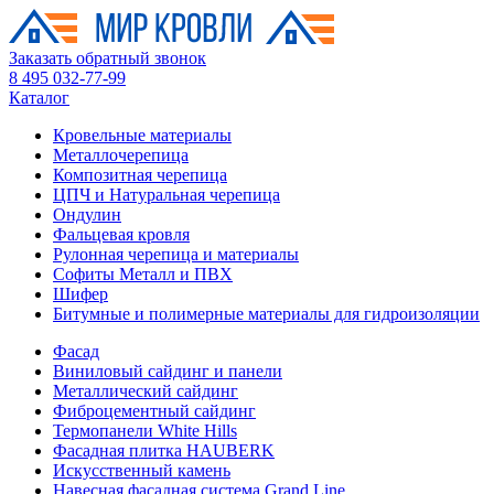
Заказать обратный звонок
8 495 032-77-99
Каталог
Кровельные материалы
Металлочерепица
Композитная черепица
ЦПЧ и Натуральная черепица
Ондулин
Фальцевая кровля
Рулонная черепица и материалы
Софиты Металл и ПВХ
Шифер
Битумные и полимерные материалы для гидроизоляции
Фасад
Виниловый сайдинг и панели
Металлический сайдинг
Фиброцементный сайдинг
Термопанели White Hills
Фасадная плитка HAUBERK
Искусственный камень
Навесная фасадная система Grand Line