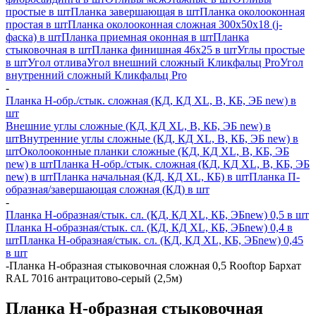
простые в шт
Планка завершающая в шт
Планка околооконная
простая в шт
Планка околооконная сложная 300х50х18 (j-
фаска) в шт
Планка приемная оконная в шт
Планка
стыковочная в шт
Планка финишная 46х25 в шт
Углы простые
в шт
Угол отлива
Угол внешний сложный Кликфальц Pro
Угол
внутренний сложный Кликфальц Pro
-
Планка H-обр./стык. сложная (КД, КД XL, В, КБ, ЭБ new) в
шт
Внешние углы сложные (КД, КД XL, В, КБ, ЭБ new) в
шт
Внутренние углы сложные (КД, КД XL, В, КБ, ЭБ new) в
шт
Околооконные планки сложные (КД, КД XL, В, КБ, ЭБ
new) в шт
Планка H-обр./стык. сложная (КД, КД XL, В, КБ, ЭБ
new) в шт
Планка начальная (КД, КД XL, КБ) в шт
Планка П-
образная/завершающая сложная (КД) в шт
-
Планка H-образная/стык. сл. (КД, КД XL, КБ, ЭБnew) 0,5 в шт
Планка H-образная/стык. сл. (КД, КД XL, КБ, ЭБnew) 0,4 в
шт
Планка H-образная/стык. сл. (КД, КД XL, КБ, ЭБnew) 0,45
в шт
-
Планка Н-образная стыковочная сложная 0,5 Rooftop Бархат
RAL 7016 антрацитово-серый (2,5м)
Планка Н-образная стыковочная