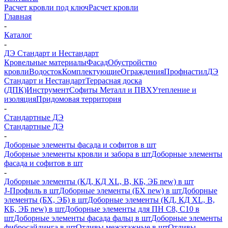
Расчет кровли под ключ
Расчет кровли
Главная
-
Каталог
-
ДЭ Стандарт и Нестандарт
Кровельные материалы
Фасад
Обустройство
кровли
Водосток
Комплектующие
Ограждения
Профнастил
ДЭ
Стандарт и Нестандарт
Террасная доска
(ДПК)
Инструмент
Софиты Металл и ПВХ
Утепление и
изоляция
Придомовая территория
-
Стандартные ДЭ
Стандартные ДЭ
-
Доборные элементы фасада и софитов в шт
Доборные элементы кровли и забора в шт
Доборные элементы
фасада и софитов в шт
-
Доборные элементы (КД, КД XL, В, КБ, ЭБ new) в шт
J-Профиль в шт
Доборные элементы (БХ new) в шт
Доборные
элементы (БХ, ЭБ) в шт
Доборные элементы (КД, КД XL, В,
КБ, ЭБ new) в шт
Доборные элементы для ПН С8, С10 в
шт
Доборные элементы фасада фальц в шт
Доборные элементы
фибросайдинга в шт
Отливы межэтажные в шт
Отливы