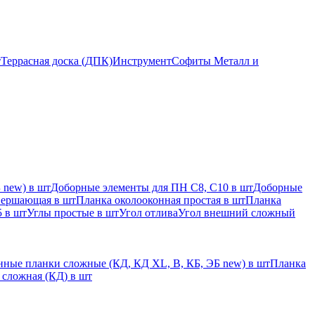
т
Террасная доска (ДПК)
Инструмент
Софиты Металл и
 new) в шт
Доборные элементы для ПН С8, С10 в шт
Доборные
вершающая в шт
Планка околооконная простая в шт
Планка
 в шт
Углы простые в шт
Угол отлива
Угол внешний сложный
ные планки сложные (КД, КД XL, В, КБ, ЭБ new) в шт
Планка
 сложная (КД) в шт