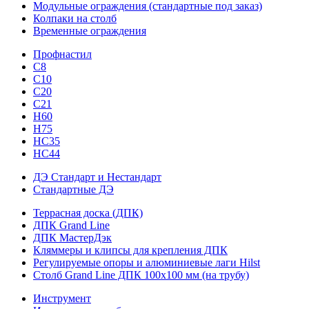
Модульные ограждения (стандартные под заказ)
Колпаки на столб
Временные ограждения
Профнастил
С8
С10
С20
С21
H60
H75
HС35
НС44
ДЭ Стандарт и Нестандарт
Стандартные ДЭ
Террасная доска (ДПК)
ДПК Grand Line
ДПК МастерДэк
Кляммеры и клипсы для крепления ДПК
Регулируемые опоры и алюминиевые лаги Hilst
Столб Grand Line ДПК 100х100 мм (на трубу)
Инструмент