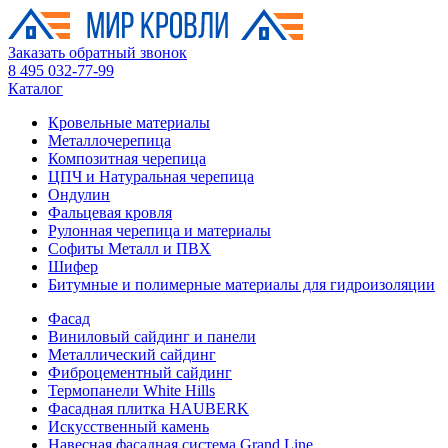
Заказать обратный звонок
8 495 032-77-99
Каталог
Кровельные материалы
Металлочерепица
Композитная черепица
ЦПЧ и Натуральная черепица
Ондулин
Фальцевая кровля
Рулонная черепица и материалы
Софиты Металл и ПВХ
Шифер
Битумные и полимерные материалы для гидроизоляции
Фасад
Виниловый сайдинг и панели
Металлический сайдинг
Фиброцементный сайдинг
Термопанели White Hills
Фасадная плитка HAUBERK
Искусственный камень
Навесная фасадная система Grand Line