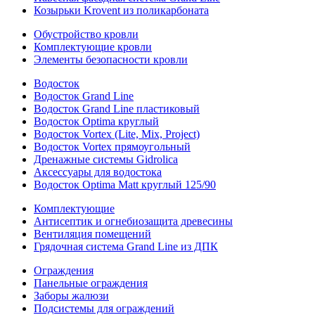
Козырьки Krovent из поликарбоната
Обустройство кровли
Комплектующие кровли
Элементы безопасности кровли
Водосток
Водосток Grand Line
Водосток Grand Line пластиковый
Водосток Optima круглый
Водосток Vortex (Lite, Mix, Project)
Водосток Vortex прямоугольный
Дренажные системы Gidrolica
Аксессуары для водостока
Водосток Optima Matt круглый 125/90
Комплектующие
Антисептик и огнебиозащита древесины
Вентиляция помещений
Грядочная система Grand Line из ДПК
Ограждения
Панельные ограждения
Заборы жалюзи
Подсистемы для ограждений