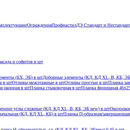
мплектующие
Ограждения
Профнастил
ДЭ Стандарт и Нестандар
асада и софитов в шт
ементы (БХ, ЭБ) в шт
Доборные элементы (КД, КД XL, В, КБ, ЭБ
а в шт
Отливы межэтажные в шт
Отливы простые в шт
Планка за
я оконная в шт
Планка стыковочная в шт
Планка финишная 46х25
енние углы сложные (КД, КД XL, В, КБ, ЭБ new) в шт
Околоокон
начальная (КД, КД XL, КБ) в шт
Планка П-образная/завершающая
ланка H-образная/стык. сл. (КД, КД XL, КБ, ЭБnew) 0,45 в шт