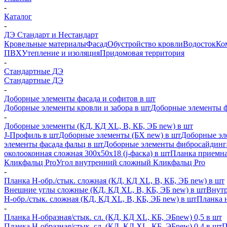
-
Каталог
-
ДЭ Стандарт и Нестандарт
Кровельные материалы
Фасад
Обустройство кровли
Водосток
Ко
ПВХ
Утепление и изоляция
Придомовая территория
-
Стандартные ДЭ
Стандартные ДЭ
-
Доборные элементы фасада и софитов в шт
Доборные элементы кровли и забора в шт
Доборные элементы ф
-
Доборные элементы (КД, КД XL, В, КБ, ЭБ new) в шт
J-Профиль в шт
Доборные элементы (БХ new) в шт
Доборные эл
элементы фасада фальц в шт
Доборные элементы фибросайдинг
околооконная сложная 300х50х18 (j-фаска) в шт
Планка приемна
Кликфальц Pro
Угол внутренний сложный Кликфальц Pro
-
Планка H-обр./стык. сложная (КД, КД XL, В, КБ, ЭБ new) в шт
Внешние углы сложные (КД, КД XL, В, КБ, ЭБ new) в шт
Внутр
H-обр./стык. сложная (КД, КД XL, В, КБ, ЭБ new) в шт
Планка 
-
Планка H-образная/стык. сл. (КД, КД XL, КБ, ЭБnew) 0,5 в шт
Планка H-образная/стык. сл. (КД, КД XL, КБ, ЭБnew) 0,4 в шт
П