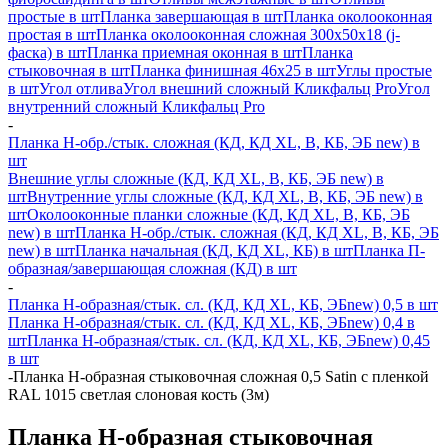
простые в шт
Планка завершающая в шт
Планка околооконная
простая в шт
Планка околооконная сложная 300х50х18 (j-
фаска) в шт
Планка приемная оконная в шт
Планка
стыковочная в шт
Планка финишная 46х25 в шт
Углы простые
в шт
Угол отлива
Угол внешний сложный Кликфальц Pro
Угол
внутренний сложный Кликфальц Pro
-
Планка H-обр./стык. сложная (КД, КД XL, В, КБ, ЭБ new) в
шт
Внешние углы сложные (КД, КД XL, В, КБ, ЭБ new) в
шт
Внутренние углы сложные (КД, КД XL, В, КБ, ЭБ new) в
шт
Околооконные планки сложные (КД, КД XL, В, КБ, ЭБ
new) в шт
Планка H-обр./стык. сложная (КД, КД XL, В, КБ, ЭБ
new) в шт
Планка начальная (КД, КД XL, КБ) в шт
Планка П-
образная/завершающая сложная (КД) в шт
-
Планка H-образная/стык. сл. (КД, КД XL, КБ, ЭБnew) 0,5 в шт
Планка H-образная/стык. сл. (КД, КД XL, КБ, ЭБnew) 0,4 в
шт
Планка H-образная/стык. сл. (КД, КД XL, КБ, ЭБnew) 0,45
в шт
-
Планка Н-образная стыковочная сложная 0,5 Satin с пленкой
RAL 1015 светлая слоновая кость (3м)
Планка Н-образная стыковочная