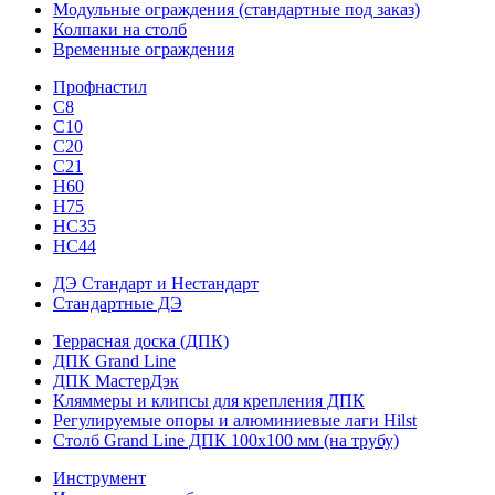
Модульные ограждения (стандартные под заказ)
Колпаки на столб
Временные ограждения
Профнастил
С8
С10
С20
С21
H60
H75
HС35
НС44
ДЭ Стандарт и Нестандарт
Стандартные ДЭ
Террасная доска (ДПК)
ДПК Grand Line
ДПК МастерДэк
Кляммеры и клипсы для крепления ДПК
Регулируемые опоры и алюминиевые лаги Hilst
Столб Grand Line ДПК 100х100 мм (на трубу)
Инструмент