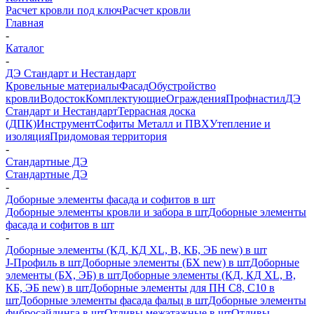
Расчет кровли под ключ
Расчет кровли
Главная
-
Каталог
-
ДЭ Стандарт и Нестандарт
Кровельные материалы
Фасад
Обустройство
кровли
Водосток
Комплектующие
Ограждения
Профнастил
ДЭ
Стандарт и Нестандарт
Террасная доска
(ДПК)
Инструмент
Софиты Металл и ПВХ
Утепление и
изоляция
Придомовая территория
-
Стандартные ДЭ
Стандартные ДЭ
-
Доборные элементы фасада и софитов в шт
Доборные элементы кровли и забора в шт
Доборные элементы
фасада и софитов в шт
-
Доборные элементы (КД, КД XL, В, КБ, ЭБ new) в шт
J-Профиль в шт
Доборные элементы (БХ new) в шт
Доборные
элементы (БХ, ЭБ) в шт
Доборные элементы (КД, КД XL, В,
КБ, ЭБ new) в шт
Доборные элементы для ПН С8, С10 в
шт
Доборные элементы фасада фальц в шт
Доборные элементы
фибросайдинга в шт
Отливы межэтажные в шт
Отливы