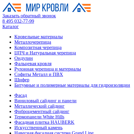
Заказать обратный звонок
8 495 032-77-99
Каталог
Кровельные материалы
Металлочерепица
Композитная черепица
ЦПЧ и Натуральная черепица
Ондулин
Фальцевая кровля
Рулонная черепица и материалы
Софиты Металл и ПВХ
Шифер
Битумные и полимерные материалы для гидроизоляции
Фасад
Виниловый сайдинг и панели
Металлический сайдинг
Фиброцементный сайдинг
Термопанели White Hills
Фасадная плитка HAUBERK
Искусственный камень
Навесная фасадная система Grand Line