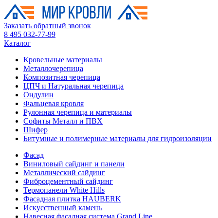
Заказать обратный звонок
8 495 032-77-99
Каталог
Кровельные материалы
Металлочерепица
Композитная черепица
ЦПЧ и Натуральная черепица
Ондулин
Фальцевая кровля
Рулонная черепица и материалы
Софиты Металл и ПВХ
Шифер
Битумные и полимерные материалы для гидроизоляции
Фасад
Виниловый сайдинг и панели
Металлический сайдинг
Фиброцементный сайдинг
Термопанели White Hills
Фасадная плитка HAUBERK
Искусственный камень
Навесная фасадная система Grand Line