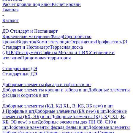
Расчет кровли под ключ
Расчет кровли
Главная
-
Каталог
-
ДЭ Стандарт и Нестандарт
Кровельные материалы
Фасад
Обустройство
кровли
Водосток
Комплектующие
Ограждения
Профнастил
ДЭ
Стандарт и Нестандарт
Террасная доска
(ДПК)
Инструмент
Софиты Металл и ПВХ
Утепление и
изоляция
Придомовая территория
-
Стандартные ДЭ
Стандартные ДЭ
-
Доборные элементы фасада и софитов в шт
Доборные элементы кровли и забора в шт
Доборные элементы
фасада и софитов в шт
-
Доборные элементы (КД, КД XL, В, КБ, ЭБ new) в шт
J-Профиль в шт
Доборные элементы (БХ new) в шт
Доборные
элементы (БХ, ЭБ) в шт
Доборные элементы (КД, КД XL, В,
КБ, ЭБ new) в шт
Доборные элементы для ПН С8, С10 в
шт
Доборные элементы фасада фальц в шт
Доборные элементы
фибросайдинга в шт
Отливы межэтажные в шт
Отливы