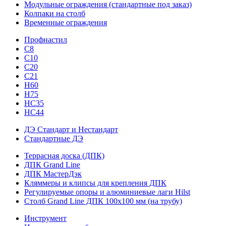
Модульные ограждения (стандартные под заказ)
Колпаки на столб
Временные ограждения
Профнастил
С8
С10
С20
С21
H60
H75
HС35
НС44
ДЭ Стандарт и Нестандарт
Стандартные ДЭ
Террасная доска (ДПК)
ДПК Grand Line
ДПК МастерДэк
Кляммеры и клипсы для крепления ДПК
Регулируемые опоры и алюминиевые лаги Hilst
Столб Grand Line ДПК 100х100 мм (на трубу)
Инструмент