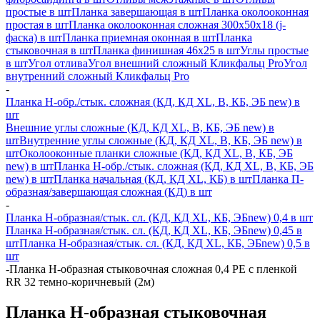
простые в шт
Планка завершающая в шт
Планка околооконная
простая в шт
Планка околооконная сложная 300х50х18 (j-
фаска) в шт
Планка приемная оконная в шт
Планка
стыковочная в шт
Планка финишная 46х25 в шт
Углы простые
в шт
Угол отлива
Угол внешний сложный Кликфальц Pro
Угол
внутренний сложный Кликфальц Pro
-
Планка H-обр./стык. сложная (КД, КД XL, В, КБ, ЭБ new) в
шт
Внешние углы сложные (КД, КД XL, В, КБ, ЭБ new) в
шт
Внутренние углы сложные (КД, КД XL, В, КБ, ЭБ new) в
шт
Околооконные планки сложные (КД, КД XL, В, КБ, ЭБ
new) в шт
Планка H-обр./стык. сложная (КД, КД XL, В, КБ, ЭБ
new) в шт
Планка начальная (КД, КД XL, КБ) в шт
Планка П-
образная/завершающая сложная (КД) в шт
-
Планка H-образная/стык. сл. (КД, КД XL, КБ, ЭБnew) 0,4 в шт
Планка H-образная/стык. сл. (КД, КД XL, КБ, ЭБnew) 0,45 в
шт
Планка H-образная/стык. сл. (КД, КД XL, КБ, ЭБnew) 0,5 в
шт
-
Планка Н-образная стыковочная сложная 0,4 PE с пленкой
RR 32 темно-коричневый (2м)
Планка Н-образная стыковочная