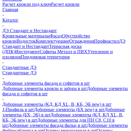
Расчет кровли под ключ
Расчет кровли
Главная
-
Каталог
-
ДЭ Стандарт и Нестандарт
Кровельные материалы
Фасад
Обустройство
кровли
Водосток
Комплектующие
Ограждения
Профнастил
ДЭ
Стандарт и Нестандарт
Террасная доска
(ДПК)
Инструмент
Софиты Металл и ПВХ
Утепление и
изоляция
Придомовая территория
-
Стандартные ДЭ
Стандартные ДЭ
-
Доборные элементы фасада и софитов в шт
Доборные элементы кровли и забора в шт
Доборные элементы
фасада и софитов в шт
-
Доборные элементы (КД, КД XL, В, КБ, ЭБ new) в шт
J-Профиль в шт
Доборные элементы (БХ new) в шт
Доборные
элементы (БХ, ЭБ) в шт
Доборные элементы (КД, КД XL, В,
КБ, ЭБ new) в шт
Доборные элементы для ПН С8, С10 в
шт
Доборные элементы фасада фальц в шт
Доборные элементы
фибросайдинга в шт
Отливы межэтажные в шт
Отливы