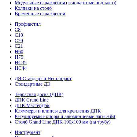
Модульные ограждения (стандартные под заказ)
Колпаки на столб
Временные ограждения
Профнастил
С8
С10
С20
С21
H60
H75
HС35
НС44
ДЭ Стандарт и Нестандарт
Стандартные ДЭ
Террасная доска (ДПК)
ДПК Grand Line
ДПК МастерДэк
Кляммеры и клипсы для крепления ДПК
Регулируемые опоры и алюминиевые лаги Hilst
Столб Grand Line ДПК 100х100 мм (на трубу)
Инструмент