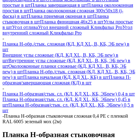
простые в шт
Планка завершающая в шт
Планка околооконная
простая в шт
Планка околооконная сложная 300х50х18 (j-
фаска) в шт
Планка приемная оконная в шт
Планка
стыковочная в шт
Планка финишная 46х25 в шт
Углы простые
в шт
Угол отлива
Угол внешний сложный Кликфальц Pro
Угол
внутренний сложный Кликфальц Pro
-
Планка H-обр./стык. сложная (КД, КД XL, В, КБ, ЭБ new) в
шт
Внешние углы сложные (КД, КД XL, В, КБ, ЭБ new) в
шт
Внутренние углы сложные (КД, КД XL, В, КБ, ЭБ new) в
шт
Околооконные планки сложные (КД, КД XL, В, КБ, ЭБ
new) в шт
Планка H-обр./стык. сложная (КД, КД XL, В, КБ, ЭБ
new) в шт
Планка начальная (КД, КД XL, КБ) в шт
Планка П-
образная/завершающая сложная (КД) в шт
-
Планка H-образная/стык. сл. (КД, КД XL, КБ, ЭБnew) 0,4 в шт
Планка H-образная/стык. сл. (КД, КД XL, КБ, ЭБnew) 0,45 в
шт
Планка H-образная/стык. сл. (КД, КД XL, КБ, ЭБnew) 0,5 в
шт
-
Планка Н-образная стыковочная сложная 0,4 PE с пленкой
RAL 6005 зеленый мох (2м)
Планка Н-образная стыковочная