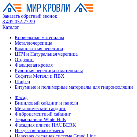
Заказать обратный звонок
8 495 032-77-99
Каталог
Кровельные материалы
Металлочерепица
Композитная черепица
ЦПЧ и Натуральная черепица
Ондулин
Фальцевая кровля
Рулонная черепица и материалы
Софиты Металл и ПВХ
Шифер
Битумные и полимерные материалы для гидроизоляции
Фасад
Виниловый сайдинг и панели
Металлический сайдинг
Фиброцементный сайдинг
Термопанели White Hills
Фасадная плитка HAUBERK
Искусственный камень
Навесная фасадная система Grand Line