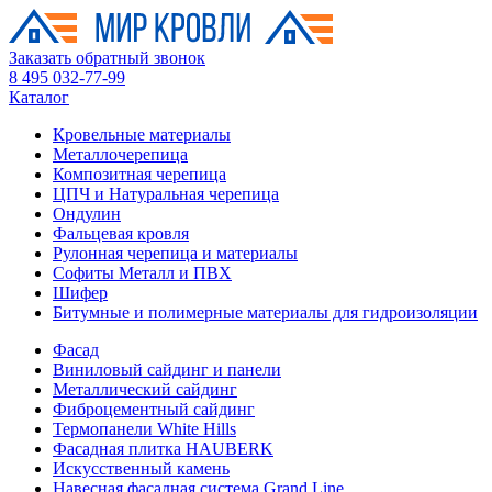
Заказать обратный звонок
8 495 032-77-99
Каталог
Кровельные материалы
Металлочерепица
Композитная черепица
ЦПЧ и Натуральная черепица
Ондулин
Фальцевая кровля
Рулонная черепица и материалы
Софиты Металл и ПВХ
Шифер
Битумные и полимерные материалы для гидроизоляции
Фасад
Виниловый сайдинг и панели
Металлический сайдинг
Фиброцементный сайдинг
Термопанели White Hills
Фасадная плитка HAUBERK
Искусственный камень
Навесная фасадная система Grand Line