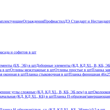
мплектующие
Ограждения
Профнастил
ДЭ Стандарт и Нестандар
асада и софитов в шт
ементы (БХ, ЭБ) в шт
Доборные элементы (КД, КД XL, В, КБ, ЭБ
а в шт
Отливы межэтажные в шт
Отливы простые в шт
Планка за
я оконная в шт
Планка стыковочная в шт
Планка финишная 46х25
енние углы сложные (КД, КД XL, В, КБ, ЭБ new) в шт
Околоокон
начальная (КД, КД XL, КБ) в шт
Планка П-образная/завершающая
Планка H-образная/стык. сл. (КД, КД XL, КБ, ЭБnew) 0,5 в шт