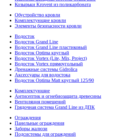
Козырьки Krovent из поликарбоната
Обустройство кровли
Комплектующие кровли
Элементы безопасности кровли
Водосток
Водосток Grand Line
Водосток Grand Line пластиковый
Водосток Optima круглый
Водосток Vortex (Lite, Mix, Project)
Водосток Vortex прямоугольный
Дренажные системы Gidrolica
Аксессуары для водостока
Водосток Optima Matt круглый 125/90
Комплектующие
Антисептик и огнебиозащита древесины
Вентиляция помещений
Грядочная система Grand Line из ДПК
Ограждения
Панельные ограждения
Заборы жалюзи
Подсистемы для ограждений