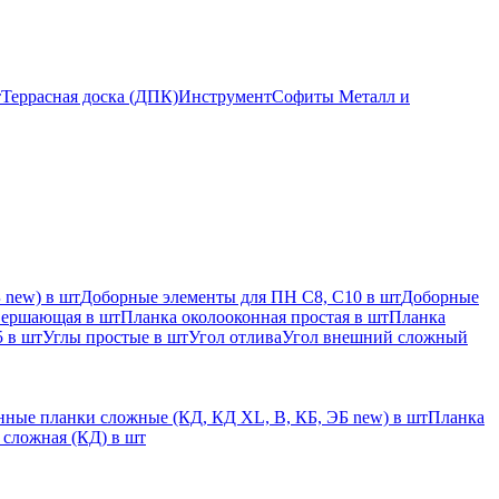
т
Террасная доска (ДПК)
Инструмент
Софиты Металл и
 new) в шт
Доборные элементы для ПН С8, С10 в шт
Доборные
вершающая в шт
Планка околооконная простая в шт
Планка
 в шт
Углы простые в шт
Угол отлива
Угол внешний сложный
ные планки сложные (КД, КД XL, В, КБ, ЭБ new) в шт
Планка
 сложная (КД) в шт