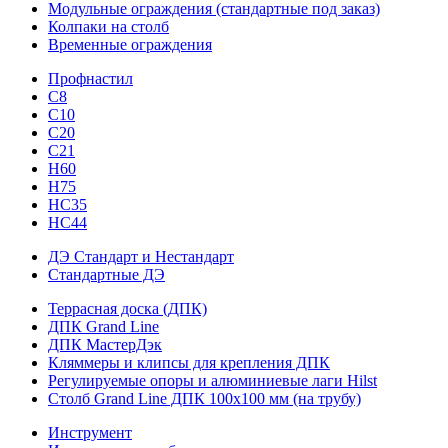
Модульные ограждения (стандартные под заказ)
Колпаки на столб
Временные ограждения
Профнастил
С8
С10
С20
С21
H60
H75
HС35
НС44
ДЭ Стандарт и Нестандарт
Стандартные ДЭ
Террасная доска (ДПК)
ДПК Grand Line
ДПК МастерДэк
Кляммеры и клипсы для крепления ДПК
Регулируемые опоры и алюминиевые лаги Hilst
Столб Grand Line ДПК 100х100 мм (на трубу)
Инструмент