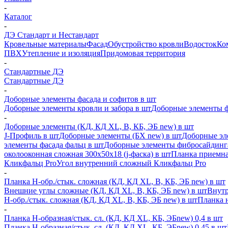
-
Каталог
-
ДЭ Стандарт и Нестандарт
Кровельные материалы
Фасад
Обустройство кровли
Водосток
Ко
ПВХ
Утепление и изоляция
Придомовая территория
-
Стандартные ДЭ
Стандартные ДЭ
-
Доборные элементы фасада и софитов в шт
Доборные элементы кровли и забора в шт
Доборные элементы ф
-
Доборные элементы (КД, КД XL, В, КБ, ЭБ new) в шт
J-Профиль в шт
Доборные элементы (БХ new) в шт
Доборные эл
элементы фасада фальц в шт
Доборные элементы фибросайдинг
околооконная сложная 300х50х18 (j-фаска) в шт
Планка приемна
Кликфальц Pro
Угол внутренний сложный Кликфальц Pro
-
Планка H-обр./стык. сложная (КД, КД XL, В, КБ, ЭБ new) в шт
Внешние углы сложные (КД, КД XL, В, КБ, ЭБ new) в шт
Внутр
H-обр./стык. сложная (КД, КД XL, В, КБ, ЭБ new) в шт
Планка 
-
Планка H-образная/стык. сл. (КД, КД XL, КБ, ЭБnew) 0,4 в шт
Планка H-образная/стык. сл. (КД, КД XL, КБ, ЭБnew) 0,45 в шт