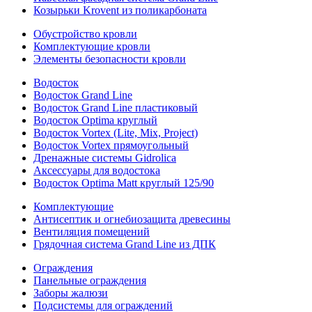
Козырьки Krovent из поликарбоната
Обустройство кровли
Комплектующие кровли
Элементы безопасности кровли
Водосток
Водосток Grand Line
Водосток Grand Line пластиковый
Водосток Optima круглый
Водосток Vortex (Lite, Mix, Project)
Водосток Vortex прямоугольный
Дренажные системы Gidrolica
Аксессуары для водостока
Водосток Optima Matt круглый 125/90
Комплектующие
Антисептик и огнебиозащита древесины
Вентиляция помещений
Грядочная система Grand Line из ДПК
Ограждения
Панельные ограждения
Заборы жалюзи
Подсистемы для ограждений