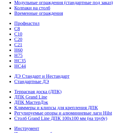
Модульные ограждения (стандартные под заказ)
Колпаки на столб
Временные ограждения
Профнастил
С8
С10
С20
С21
H60
H75
HС35
НС44
ДЭ Стандарт и Нестандарт
Стандартные ДЭ
Террасная доска (ДПК)
ДПК Grand Line
ДПК МастерДэк
Кляммеры и клипсы для крепления ДПК
Регулируемые опоры и алюминиевые лаги Hilst
Столб Grand Line ДПК 100х100 мм (на трубу)
Инструмент