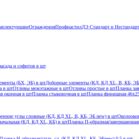
мплектующие
Ограждения
Профнастил
ДЭ Стандарт и Нестандар
асада и софитов в шт
ементы (БХ, ЭБ) в шт
Доборные элементы (КД, КД XL, В, КБ, ЭБ
а в шт
Отливы межэтажные в шт
Отливы простые в шт
Планка за
я оконная в шт
Планка стыковочная в шт
Планка финишная 46х25
енние углы сложные (КД, КД XL, В, КБ, ЭБ new) в шт
Околоокон
начальная (КД, КД XL, КБ) в шт
Планка П-образная/завершающая
Планка H-образная/стык. сл. (КД, КД XL, КБ, ЭБnew) 0,5 в шт