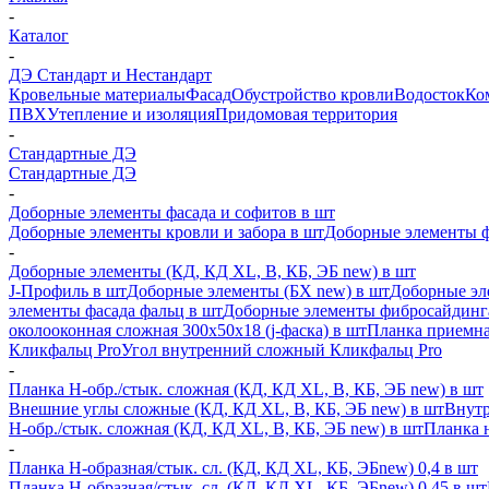
-
Каталог
-
ДЭ Стандарт и Нестандарт
Кровельные материалы
Фасад
Обустройство кровли
Водосток
Ко
ПВХ
Утепление и изоляция
Придомовая территория
-
Стандартные ДЭ
Стандартные ДЭ
-
Доборные элементы фасада и софитов в шт
Доборные элементы кровли и забора в шт
Доборные элементы ф
-
Доборные элементы (КД, КД XL, В, КБ, ЭБ new) в шт
J-Профиль в шт
Доборные элементы (БХ new) в шт
Доборные эл
элементы фасада фальц в шт
Доборные элементы фибросайдинг
околооконная сложная 300х50х18 (j-фаска) в шт
Планка приемна
Кликфальц Pro
Угол внутренний сложный Кликфальц Pro
-
Планка H-обр./стык. сложная (КД, КД XL, В, КБ, ЭБ new) в шт
Внешние углы сложные (КД, КД XL, В, КБ, ЭБ new) в шт
Внутр
H-обр./стык. сложная (КД, КД XL, В, КБ, ЭБ new) в шт
Планка 
-
Планка H-образная/стык. сл. (КД, КД XL, КБ, ЭБnew) 0,4 в шт
Планка H-образная/стык. сл. (КД, КД XL, КБ, ЭБnew) 0,45 в шт