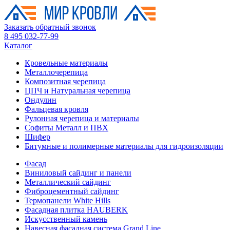
Заказать обратный звонок
8 495 032-77-99
Каталог
Кровельные материалы
Металлочерепица
Композитная черепица
ЦПЧ и Натуральная черепица
Ондулин
Фальцевая кровля
Рулонная черепица и материалы
Софиты Металл и ПВХ
Шифер
Битумные и полимерные материалы для гидроизоляции
Фасад
Виниловый сайдинг и панели
Металлический сайдинг
Фиброцементный сайдинг
Термопанели White Hills
Фасадная плитка HAUBERK
Искусственный камень
Навесная фасадная система Grand Line