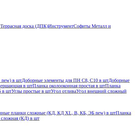
т
Террасная доска (ДПК)
Инструмент
Софиты Металл и
 new) в шт
Доборные элементы для ПН С8, С10 в шт
Доборные
вершающая в шт
Планка околооконная простая в шт
Планка
 в шт
Углы простые в шт
Угол отлива
Угол внешний сложный
ные планки сложные (КД, КД XL, В, КБ, ЭБ new) в шт
Планка
 сложная (КД) в шт