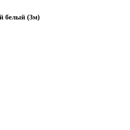
й белый (3м)