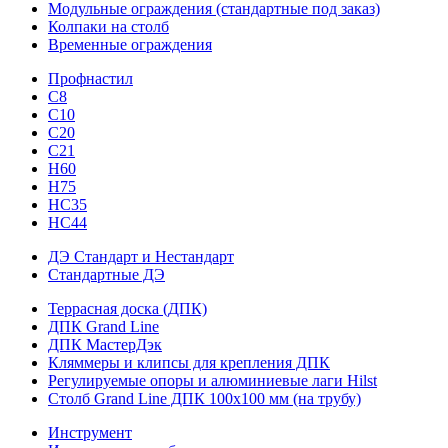
Модульные ограждения (стандартные под заказ)
Колпаки на столб
Временные ограждения
Профнастил
С8
С10
С20
С21
H60
H75
HС35
НС44
ДЭ Стандарт и Нестандарт
Стандартные ДЭ
Террасная доска (ДПК)
ДПК Grand Line
ДПК МастерДэк
Кляммеры и клипсы для крепления ДПК
Регулируемые опоры и алюминиевые лаги Hilst
Столб Grand Line ДПК 100х100 мм (на трубу)
Инструмент