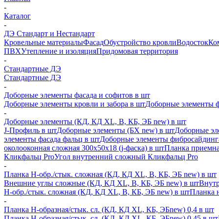
-
Каталог
-
ДЭ Стандарт и Нестандарт
Кровельные материалы
Фасад
Обустройство кровли
Водосток
Ко
ПВХ
Утепление и изоляция
Придомовая территория
-
Стандартные ДЭ
Стандартные ДЭ
-
Доборные элементы фасада и софитов в шт
Доборные элементы кровли и забора в шт
Доборные элементы ф
-
Доборные элементы (КД, КД XL, В, КБ, ЭБ new) в шт
J-Профиль в шт
Доборные элементы (БХ new) в шт
Доборные эл
элементы фасада фальц в шт
Доборные элементы фибросайдинг
околооконная сложная 300х50х18 (j-фаска) в шт
Планка приемна
Кликфальц Pro
Угол внутренний сложный Кликфальц Pro
-
Планка H-обр./стык. сложная (КД, КД XL, В, КБ, ЭБ new) в шт
Внешние углы сложные (КД, КД XL, В, КБ, ЭБ new) в шт
Внутр
H-обр./стык. сложная (КД, КД XL, В, КБ, ЭБ new) в шт
Планка 
-
Планка H-образная/стык. сл. (КД, КД XL, КБ, ЭБnew) 0,4 в шт
Планка H-образная/стык. сл. (КД, КД XL, КБ, ЭБnew) 0,45 в шт