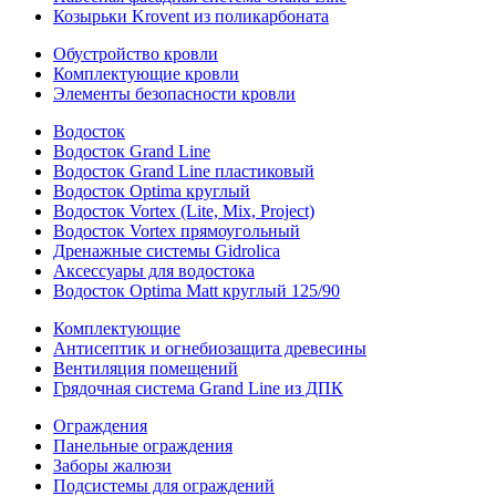
Козырьки Krovent из поликарбоната
Обустройство кровли
Комплектующие кровли
Элементы безопасности кровли
Водосток
Водосток Grand Line
Водосток Grand Line пластиковый
Водосток Optima круглый
Водосток Vortex (Lite, Mix, Project)
Водосток Vortex прямоугольный
Дренажные системы Gidrolica
Аксессуары для водостока
Водосток Optima Matt круглый 125/90
Комплектующие
Антисептик и огнебиозащита древесины
Вентиляция помещений
Грядочная система Grand Line из ДПК
Ограждения
Панельные ограждения
Заборы жалюзи
Подсистемы для ограждений