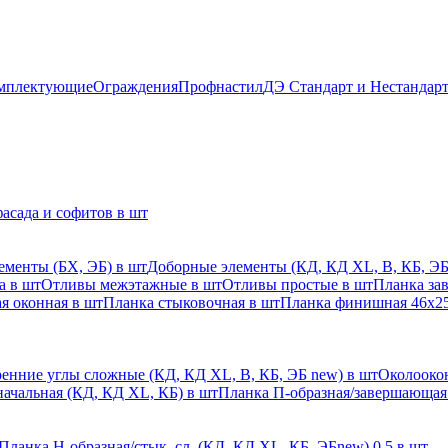
мплектующие
Ограждения
Профнастил
ДЭ Стандарт и Нестандар
асада и софитов в шт
ементы (БХ, ЭБ) в шт
Доборные элементы (КД, КД XL, В, КБ, ЭБ
а в шт
Отливы межэтажные в шт
Отливы простые в шт
Планка за
я оконная в шт
Планка стыковочная в шт
Планка финишная 46х25
енние углы сложные (КД, КД XL, В, КБ, ЭБ new) в шт
Околоокон
начальная (КД, КД XL, КБ) в шт
Планка П-образная/завершающая
Планка H-образная/стык. сл. (КД, КД XL, КБ, ЭБnew) 0,5 в шт