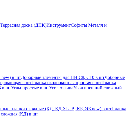
т
Террасная доска (ДПК)
Инструмент
Софиты Металл и
 new) в шт
Доборные элементы для ПН С8, С10 в шт
Доборные
вершающая в шт
Планка околооконная простая в шт
Планка
 в шт
Углы простые в шт
Угол отлива
Угол внешний сложный
ные планки сложные (КД, КД XL, В, КБ, ЭБ new) в шт
Планка
 сложная (КД) в шт