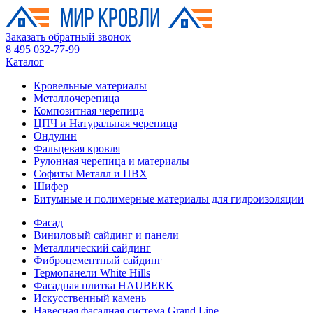
Заказать обратный звонок
8 495 032-77-99
Каталог
Кровельные материалы
Металлочерепица
Композитная черепица
ЦПЧ и Натуральная черепица
Ондулин
Фальцевая кровля
Рулонная черепица и материалы
Софиты Металл и ПВХ
Шифер
Битумные и полимерные материалы для гидроизоляции
Фасад
Виниловый сайдинг и панели
Металлический сайдинг
Фиброцементный сайдинг
Термопанели White Hills
Фасадная плитка HAUBERK
Искусственный камень
Навесная фасадная система Grand Line