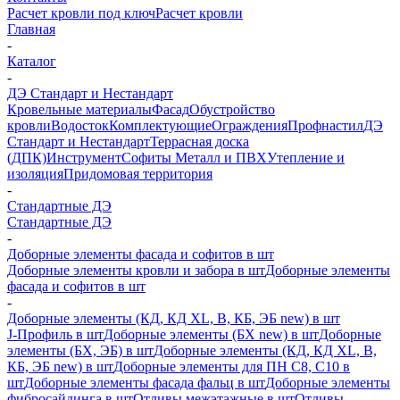
Расчет кровли под ключ
Расчет кровли
Главная
-
Каталог
-
ДЭ Стандарт и Нестандарт
Кровельные материалы
Фасад
Обустройство
кровли
Водосток
Комплектующие
Ограждения
Профнастил
ДЭ
Стандарт и Нестандарт
Террасная доска
(ДПК)
Инструмент
Софиты Металл и ПВХ
Утепление и
изоляция
Придомовая территория
-
Стандартные ДЭ
Стандартные ДЭ
-
Доборные элементы фасада и софитов в шт
Доборные элементы кровли и забора в шт
Доборные элементы
фасада и софитов в шт
-
Доборные элементы (КД, КД XL, В, КБ, ЭБ new) в шт
J-Профиль в шт
Доборные элементы (БХ new) в шт
Доборные
элементы (БХ, ЭБ) в шт
Доборные элементы (КД, КД XL, В,
КБ, ЭБ new) в шт
Доборные элементы для ПН С8, С10 в
шт
Доборные элементы фасада фальц в шт
Доборные элементы
фибросайдинга в шт
Отливы межэтажные в шт
Отливы