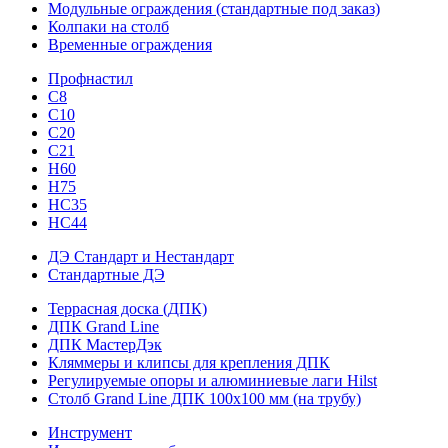
Модульные ограждения (стандартные под заказ)
Колпаки на столб
Временные ограждения
Профнастил
С8
С10
С20
С21
H60
H75
HС35
НС44
ДЭ Стандарт и Нестандарт
Стандартные ДЭ
Террасная доска (ДПК)
ДПК Grand Line
ДПК МастерДэк
Кляммеры и клипсы для крепления ДПК
Регулируемые опоры и алюминиевые лаги Hilst
Столб Grand Line ДПК 100х100 мм (на трубу)
Инструмент