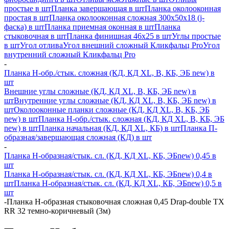
простые в шт
Планка завершающая в шт
Планка околооконная
простая в шт
Планка околооконная сложная 300х50х18 (j-
фаска) в шт
Планка приемная оконная в шт
Планка
стыковочная в шт
Планка финишная 46х25 в шт
Углы простые
в шт
Угол отлива
Угол внешний сложный Кликфальц Pro
Угол
внутренний сложный Кликфальц Pro
-
Планка H-обр./стык. сложная (КД, КД XL, В, КБ, ЭБ new) в
шт
Внешние углы сложные (КД, КД XL, В, КБ, ЭБ new) в
шт
Внутренние углы сложные (КД, КД XL, В, КБ, ЭБ new) в
шт
Околооконные планки сложные (КД, КД XL, В, КБ, ЭБ
new) в шт
Планка H-обр./стык. сложная (КД, КД XL, В, КБ, ЭБ
new) в шт
Планка начальная (КД, КД XL, КБ) в шт
Планка П-
образная/завершающая сложная (КД) в шт
-
Планка H-образная/стык. сл. (КД, КД XL, КБ, ЭБnew) 0,45 в
шт
Планка H-образная/стык. сл. (КД, КД XL, КБ, ЭБnew) 0,4 в
шт
Планка H-образная/стык. сл. (КД, КД XL, КБ, ЭБnew) 0,5 в
шт
-
Планка Н-образная стыковочная сложная 0,45 Drap-double TX
RR 32 темно-коричневый (3м)