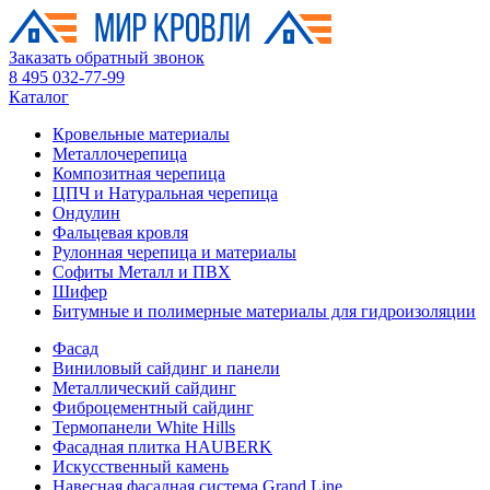
Заказать обратный звонок
8 495 032-77-99
Каталог
Кровельные материалы
Металлочерепица
Композитная черепица
ЦПЧ и Натуральная черепица
Ондулин
Фальцевая кровля
Рулонная черепица и материалы
Софиты Металл и ПВХ
Шифер
Битумные и полимерные материалы для гидроизоляции
Фасад
Виниловый сайдинг и панели
Металлический сайдинг
Фиброцементный сайдинг
Термопанели White Hills
Фасадная плитка HAUBERK
Искусственный камень
Навесная фасадная система Grand Line