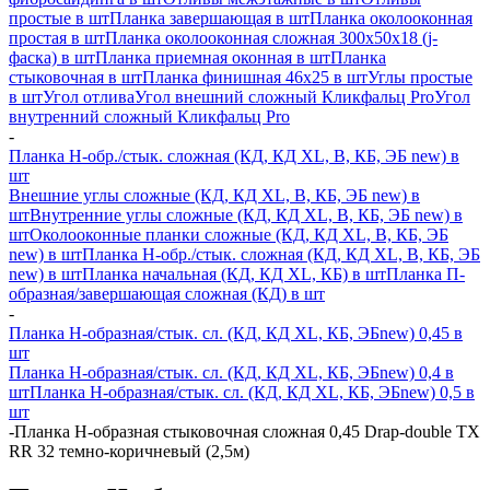
простые в шт
Планка завершающая в шт
Планка околооконная
простая в шт
Планка околооконная сложная 300х50х18 (j-
фаска) в шт
Планка приемная оконная в шт
Планка
стыковочная в шт
Планка финишная 46х25 в шт
Углы простые
в шт
Угол отлива
Угол внешний сложный Кликфальц Pro
Угол
внутренний сложный Кликфальц Pro
-
Планка H-обр./стык. сложная (КД, КД XL, В, КБ, ЭБ new) в
шт
Внешние углы сложные (КД, КД XL, В, КБ, ЭБ new) в
шт
Внутренние углы сложные (КД, КД XL, В, КБ, ЭБ new) в
шт
Околооконные планки сложные (КД, КД XL, В, КБ, ЭБ
new) в шт
Планка H-обр./стык. сложная (КД, КД XL, В, КБ, ЭБ
new) в шт
Планка начальная (КД, КД XL, КБ) в шт
Планка П-
образная/завершающая сложная (КД) в шт
-
Планка H-образная/стык. сл. (КД, КД XL, КБ, ЭБnew) 0,45 в
шт
Планка H-образная/стык. сл. (КД, КД XL, КБ, ЭБnew) 0,4 в
шт
Планка H-образная/стык. сл. (КД, КД XL, КБ, ЭБnew) 0,5 в
шт
-
Планка Н-образная стыковочная сложная 0,45 Drap-double TX
RR 32 темно-коричневый (2,5м)