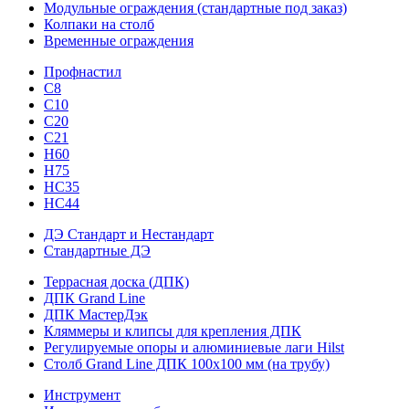
Модульные ограждения (стандартные под заказ)
Колпаки на столб
Временные ограждения
Профнастил
С8
С10
С20
С21
H60
H75
HС35
НС44
ДЭ Стандарт и Нестандарт
Стандартные ДЭ
Террасная доска (ДПК)
ДПК Grand Line
ДПК МастерДэк
Кляммеры и клипсы для крепления ДПК
Регулируемые опоры и алюминиевые лаги Hilst
Столб Grand Line ДПК 100х100 мм (на трубу)
Инструмент