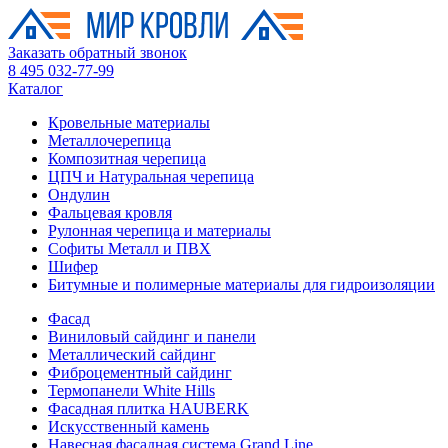
Заказать обратный звонок
8 495 032-77-99
Каталог
Кровельные материалы
Металлочерепица
Композитная черепица
ЦПЧ и Натуральная черепица
Ондулин
Фальцевая кровля
Рулонная черепица и материалы
Софиты Металл и ПВХ
Шифер
Битумные и полимерные материалы для гидроизоляции
Фасад
Виниловый сайдинг и панели
Металлический сайдинг
Фиброцементный сайдинг
Термопанели White Hills
Фасадная плитка HAUBERK
Искусственный камень
Навесная фасадная система Grand Line