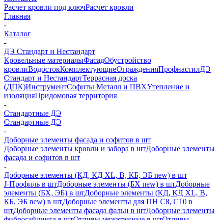
Расчет кровли под ключ
Расчет кровли
Главная
-
Каталог
-
ДЭ Стандарт и Нестандарт
Кровельные материалы
Фасад
Обустройство
кровли
Водосток
Комплектующие
Ограждения
Профнастил
ДЭ
Стандарт и Нестандарт
Террасная доска
(ДПК)
Инструмент
Софиты Металл и ПВХ
Утепление и
изоляция
Придомовая территория
-
Стандартные ДЭ
Стандартные ДЭ
-
Доборные элементы фасада и софитов в шт
Доборные элементы кровли и забора в шт
Доборные элементы
фасада и софитов в шт
-
Доборные элементы (КД, КД XL, В, КБ, ЭБ new) в шт
J-Профиль в шт
Доборные элементы (БХ new) в шт
Доборные
элементы (БХ, ЭБ) в шт
Доборные элементы (КД, КД XL, В,
КБ, ЭБ new) в шт
Доборные элементы для ПН С8, С10 в
шт
Доборные элементы фасада фальц в шт
Доборные элементы
фибросайдинга в шт
Отливы межэтажные в шт
Отливы