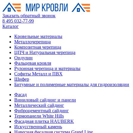
Заказать обратный звонок
8 495 032-77-99
Каталог
Кровельные материалы
Металлочерепица
Композитная черепица
ЦПЧ и Натуральная черепица
Ондулин
Фальцевая кровля
Рулонная черепица и материалы
Софиты Металл и ПВХ
Шифер
Битумные и полимерные материалы для гидроизоляции
Фасад
Виниловый сайдинг и панели
Металлический сайдинг
Фиброцементный сайдинг
Термопанели White Hills
Фасадная плитка HAUBERK
Искусственный камень
Навесная фасадная система Grand Line