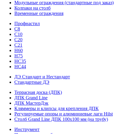
Модульные ограждения (стандартные под заказ)
Колпаки на столб
Временные ограждения
Профнастил
С8
С10
С20
С21
H60
H75
HС35
НС44
ДЭ Стандарт и Нестандарт
Стандартные ДЭ
Террасная доска (ДПК)
ДПК Grand Line
ДПК МастерДэк
Кляммеры и клипсы для крепления ДПК
Регулируемые опоры и алюминиевые лаги Hilst
Столб Grand Line ДПК 100х100 мм (на трубу)
Инструмент