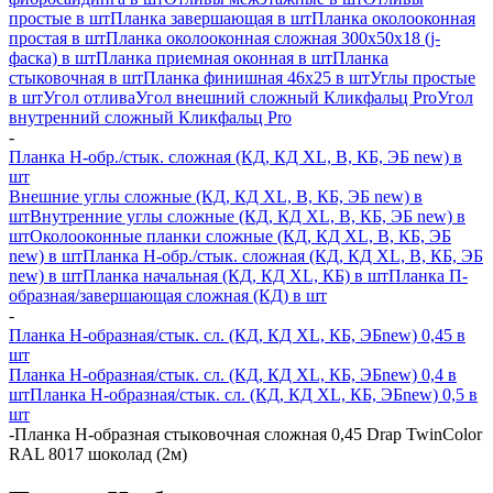
простые в шт
Планка завершающая в шт
Планка околооконная
простая в шт
Планка околооконная сложная 300х50х18 (j-
фаска) в шт
Планка приемная оконная в шт
Планка
стыковочная в шт
Планка финишная 46х25 в шт
Углы простые
в шт
Угол отлива
Угол внешний сложный Кликфальц Pro
Угол
внутренний сложный Кликфальц Pro
-
Планка H-обр./стык. сложная (КД, КД XL, В, КБ, ЭБ new) в
шт
Внешние углы сложные (КД, КД XL, В, КБ, ЭБ new) в
шт
Внутренние углы сложные (КД, КД XL, В, КБ, ЭБ new) в
шт
Околооконные планки сложные (КД, КД XL, В, КБ, ЭБ
new) в шт
Планка H-обр./стык. сложная (КД, КД XL, В, КБ, ЭБ
new) в шт
Планка начальная (КД, КД XL, КБ) в шт
Планка П-
образная/завершающая сложная (КД) в шт
-
Планка H-образная/стык. сл. (КД, КД XL, КБ, ЭБnew) 0,45 в
шт
Планка H-образная/стык. сл. (КД, КД XL, КБ, ЭБnew) 0,4 в
шт
Планка H-образная/стык. сл. (КД, КД XL, КБ, ЭБnew) 0,5 в
шт
-
Планка Н-образная стыковочная сложная 0,45 Drap TwinColor
RAL 8017 шоколад (2м)