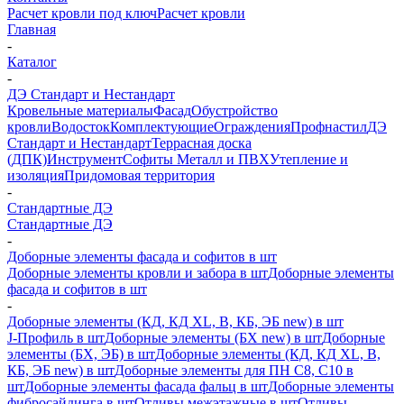
Расчет кровли под ключ
Расчет кровли
Главная
-
Каталог
-
ДЭ Стандарт и Нестандарт
Кровельные материалы
Фасад
Обустройство
кровли
Водосток
Комплектующие
Ограждения
Профнастил
ДЭ
Стандарт и Нестандарт
Террасная доска
(ДПК)
Инструмент
Софиты Металл и ПВХ
Утепление и
изоляция
Придомовая территория
-
Стандартные ДЭ
Стандартные ДЭ
-
Доборные элементы фасада и софитов в шт
Доборные элементы кровли и забора в шт
Доборные элементы
фасада и софитов в шт
-
Доборные элементы (КД, КД XL, В, КБ, ЭБ new) в шт
J-Профиль в шт
Доборные элементы (БХ new) в шт
Доборные
элементы (БХ, ЭБ) в шт
Доборные элементы (КД, КД XL, В,
КБ, ЭБ new) в шт
Доборные элементы для ПН С8, С10 в
шт
Доборные элементы фасада фальц в шт
Доборные элементы
фибросайдинга в шт
Отливы межэтажные в шт
Отливы