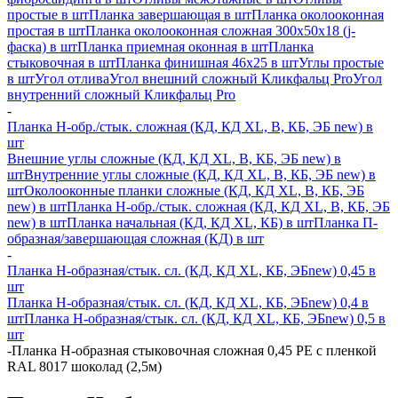
простые в шт
Планка завершающая в шт
Планка околооконная
простая в шт
Планка околооконная сложная 300х50х18 (j-
фаска) в шт
Планка приемная оконная в шт
Планка
стыковочная в шт
Планка финишная 46х25 в шт
Углы простые
в шт
Угол отлива
Угол внешний сложный Кликфальц Pro
Угол
внутренний сложный Кликфальц Pro
-
Планка H-обр./стык. сложная (КД, КД XL, В, КБ, ЭБ new) в
шт
Внешние углы сложные (КД, КД XL, В, КБ, ЭБ new) в
шт
Внутренние углы сложные (КД, КД XL, В, КБ, ЭБ new) в
шт
Околооконные планки сложные (КД, КД XL, В, КБ, ЭБ
new) в шт
Планка H-обр./стык. сложная (КД, КД XL, В, КБ, ЭБ
new) в шт
Планка начальная (КД, КД XL, КБ) в шт
Планка П-
образная/завершающая сложная (КД) в шт
-
Планка H-образная/стык. сл. (КД, КД XL, КБ, ЭБnew) 0,45 в
шт
Планка H-образная/стык. сл. (КД, КД XL, КБ, ЭБnew) 0,4 в
шт
Планка H-образная/стык. сл. (КД, КД XL, КБ, ЭБnew) 0,5 в
шт
-
Планка Н-образная стыковочная сложная 0,45 PE с пленкой
RAL 8017 шоколад (2,5м)