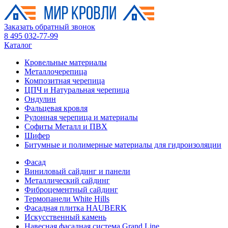
Заказать обратный звонок
8 495 032-77-99
Каталог
Кровельные материалы
Металлочерепица
Композитная черепица
ЦПЧ и Натуральная черепица
Ондулин
Фальцевая кровля
Рулонная черепица и материалы
Софиты Металл и ПВХ
Шифер
Битумные и полимерные материалы для гидроизоляции
Фасад
Виниловый сайдинг и панели
Металлический сайдинг
Фиброцементный сайдинг
Термопанели White Hills
Фасадная плитка HAUBERK
Искусственный камень
Навесная фасадная система Grand Line