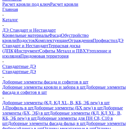
Расчет кровли под ключ
Расчет кровли
Главная
-
Каталог
-
ДЭ Стандарт и Нестандарт
Кровельные материалы
Фасад
Обустройство
кровли
Водосток
Комплектующие
Ограждения
Профнастил
ДЭ
Стандарт и Нестандарт
Террасная доска
(ДПК)
Инструмент
Софиты Металл и ПВХ
Утепление и
изоляция
Придомовая территория
-
Стандартные ДЭ
Стандартные ДЭ
-
Доборные элементы фасада и софитов в шт
Доборные элементы кровли и забора в шт
Доборные элементы
фасада и софитов в шт
-
Доборные элементы (КД, КД XL, В, КБ, ЭБ new) в шт
J-Профиль в шт
Доборные элементы (БХ new) в шт
Доборные
элементы (БХ, ЭБ) в шт
Доборные элементы (КД, КД XL, В,
КБ, ЭБ new) в шт
Доборные элементы для ПН С8, С10 в
шт
Доборные элементы фасада фальц в шт
Доборные элементы
фибросайдинга в шт
Отливы межэтажные в шт
Отливы