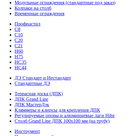
Модульные ограждения (стандартные под заказ)
Колпаки на столб
Временные ограждения
Профнастил
С8
С10
С20
С21
H60
H75
HС35
НС44
ДЭ Стандарт и Нестандарт
Стандартные ДЭ
Террасная доска (ДПК)
ДПК Grand Line
ДПК МастерДэк
Кляммеры и клипсы для крепления ДПК
Регулируемые опоры и алюминиевые лаги Hilst
Столб Grand Line ДПК 100х100 мм (на трубу)
Инструмент