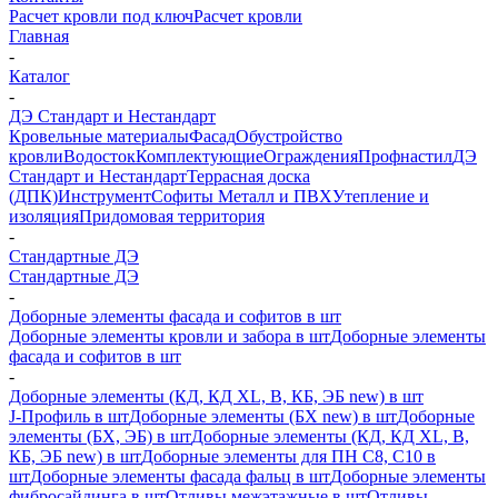
Расчет кровли под ключ
Расчет кровли
Главная
-
Каталог
-
ДЭ Стандарт и Нестандарт
Кровельные материалы
Фасад
Обустройство
кровли
Водосток
Комплектующие
Ограждения
Профнастил
ДЭ
Стандарт и Нестандарт
Террасная доска
(ДПК)
Инструмент
Софиты Металл и ПВХ
Утепление и
изоляция
Придомовая территория
-
Стандартные ДЭ
Стандартные ДЭ
-
Доборные элементы фасада и софитов в шт
Доборные элементы кровли и забора в шт
Доборные элементы
фасада и софитов в шт
-
Доборные элементы (КД, КД XL, В, КБ, ЭБ new) в шт
J-Профиль в шт
Доборные элементы (БХ new) в шт
Доборные
элементы (БХ, ЭБ) в шт
Доборные элементы (КД, КД XL, В,
КБ, ЭБ new) в шт
Доборные элементы для ПН С8, С10 в
шт
Доборные элементы фасада фальц в шт
Доборные элементы
фибросайдинга в шт
Отливы межэтажные в шт
Отливы