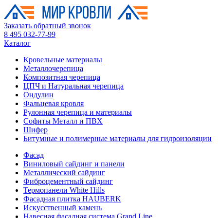
Заказать обратный звонок
8 495 032-77-99
Каталог
Кровельные материалы
Металлочерепица
Композитная черепица
ЦПЧ и Натуральная черепица
Ондулин
Фальцевая кровля
Рулонная черепица и материалы
Софиты Металл и ПВХ
Шифер
Битумные и полимерные материалы для гидроизоляции
Фасад
Виниловый сайдинг и панели
Металлический сайдинг
Фиброцементный сайдинг
Термопанели White Hills
Фасадная плитка HAUBERK
Искусственный камень
Навесная фасадная система Grand Line