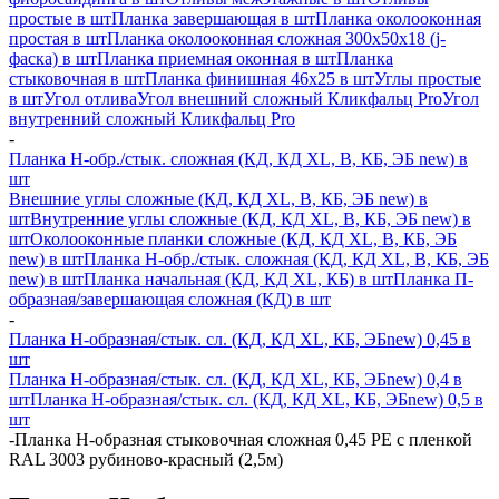
простые в шт
Планка завершающая в шт
Планка околооконная
простая в шт
Планка околооконная сложная 300х50х18 (j-
фаска) в шт
Планка приемная оконная в шт
Планка
стыковочная в шт
Планка финишная 46х25 в шт
Углы простые
в шт
Угол отлива
Угол внешний сложный Кликфальц Pro
Угол
внутренний сложный Кликфальц Pro
-
Планка H-обр./стык. сложная (КД, КД XL, В, КБ, ЭБ new) в
шт
Внешние углы сложные (КД, КД XL, В, КБ, ЭБ new) в
шт
Внутренние углы сложные (КД, КД XL, В, КБ, ЭБ new) в
шт
Околооконные планки сложные (КД, КД XL, В, КБ, ЭБ
new) в шт
Планка H-обр./стык. сложная (КД, КД XL, В, КБ, ЭБ
new) в шт
Планка начальная (КД, КД XL, КБ) в шт
Планка П-
образная/завершающая сложная (КД) в шт
-
Планка H-образная/стык. сл. (КД, КД XL, КБ, ЭБnew) 0,45 в
шт
Планка H-образная/стык. сл. (КД, КД XL, КБ, ЭБnew) 0,4 в
шт
Планка H-образная/стык. сл. (КД, КД XL, КБ, ЭБnew) 0,5 в
шт
-
Планка Н-образная стыковочная сложная 0,45 PE с пленкой
RAL 3003 рубиново-красный (2,5м)