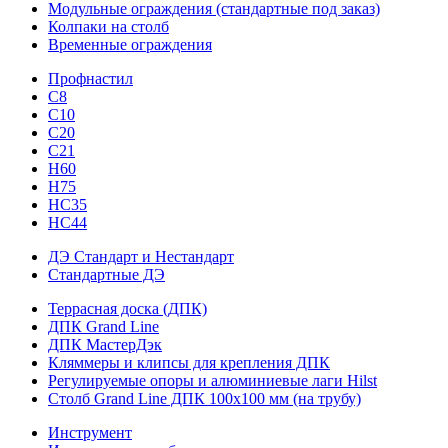
Модульные ограждения (стандартные под заказ)
Колпаки на столб
Временные ограждения
Профнастил
С8
С10
С20
С21
H60
H75
HС35
НС44
ДЭ Стандарт и Нестандарт
Стандартные ДЭ
Террасная доска (ДПК)
ДПК Grand Line
ДПК МастерДэк
Кляммеры и клипсы для крепления ДПК
Регулируемые опоры и алюминиевые лаги Hilst
Столб Grand Line ДПК 100х100 мм (на трубу)
Инструмент