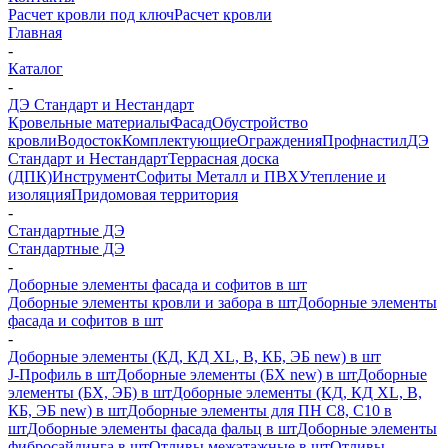
Расчет кровли под ключ
Расчет кровли
Главная
-
Каталог
-
ДЭ Стандарт и Нестандарт
Кровельные материалы
Фасад
Обустройство
кровли
Водосток
Комплектующие
Ограждения
Профнастил
ДЭ
Стандарт и Нестандарт
Террасная доска
(ДПК)
Инструмент
Софиты Металл и ПВХ
Утепление и
изоляция
Придомовая территория
-
Стандартные ДЭ
Стандартные ДЭ
-
Доборные элементы фасада и софитов в шт
Доборные элементы кровли и забора в шт
Доборные элементы
фасада и софитов в шт
-
Доборные элементы (КД, КД XL, В, КБ, ЭБ new) в шт
J-Профиль в шт
Доборные элементы (БХ new) в шт
Доборные
элементы (БХ, ЭБ) в шт
Доборные элементы (КД, КД XL, В,
КБ, ЭБ new) в шт
Доборные элементы для ПН С8, С10 в
шт
Доборные элементы фасада фальц в шт
Доборные элементы
фибросайдинга в шт
Отливы межэтажные в шт
Отливы