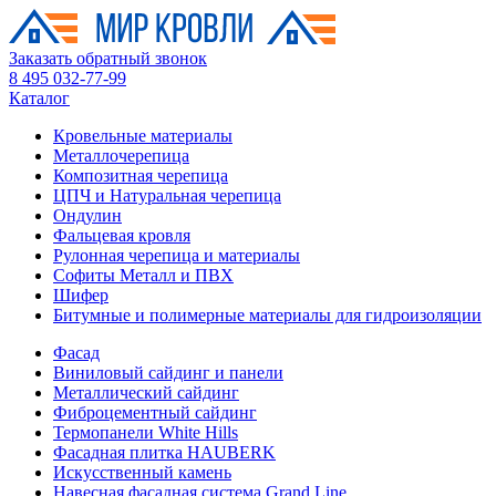
Заказать обратный звонок
8 495 032-77-99
Каталог
Кровельные материалы
Металлочерепица
Композитная черепица
ЦПЧ и Натуральная черепица
Ондулин
Фальцевая кровля
Рулонная черепица и материалы
Софиты Металл и ПВХ
Шифер
Битумные и полимерные материалы для гидроизоляции
Фасад
Виниловый сайдинг и панели
Металлический сайдинг
Фиброцементный сайдинг
Термопанели White Hills
Фасадная плитка HAUBERK
Искусственный камень
Навесная фасадная система Grand Line