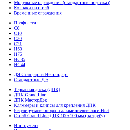
Модульные ограждения (стандартные под заказ)
Колпаки на столб
Временные ограждения
Профнастил
С8
С10
С20
С21
H60
H75
HС35
НС44
ДЭ Стандарт и Нестандарт
Стандартные ДЭ
Террасная доска (ДПК)
ДПК Grand Line
ДПК МастерДэк
Кляммеры и клипсы для крепления ДПК
Регулируемые опоры и алюминиевые лаги Hilst
Столб Grand Line ДПК 100х100 мм (на трубу)
Инструмент