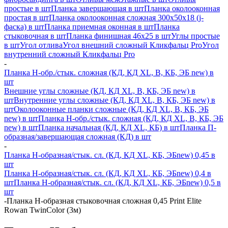
простые в шт
Планка завершающая в шт
Планка околооконная
простая в шт
Планка околооконная сложная 300х50х18 (j-
фаска) в шт
Планка приемная оконная в шт
Планка
стыковочная в шт
Планка финишная 46х25 в шт
Углы простые
в шт
Угол отлива
Угол внешний сложный Кликфальц Pro
Угол
внутренний сложный Кликфальц Pro
-
Планка H-обр./стык. сложная (КД, КД XL, В, КБ, ЭБ new) в
шт
Внешние углы сложные (КД, КД XL, В, КБ, ЭБ new) в
шт
Внутренние углы сложные (КД, КД XL, В, КБ, ЭБ new) в
шт
Околооконные планки сложные (КД, КД XL, В, КБ, ЭБ
new) в шт
Планка H-обр./стык. сложная (КД, КД XL, В, КБ, ЭБ
new) в шт
Планка начальная (КД, КД XL, КБ) в шт
Планка П-
образная/завершающая сложная (КД) в шт
-
Планка H-образная/стык. сл. (КД, КД XL, КБ, ЭБnew) 0,45 в
шт
Планка H-образная/стык. сл. (КД, КД XL, КБ, ЭБnew) 0,4 в
шт
Планка H-образная/стык. сл. (КД, КД XL, КБ, ЭБnew) 0,5 в
шт
-
Планка Н-образная стыковочная сложная 0,45 Print Elite
Rowan TwinColor (3м)