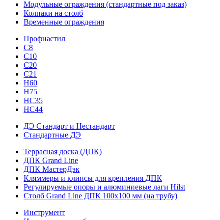
Модульные ограждения (стандартные под заказ)
Колпаки на столб
Временные ограждения
Профнастил
С8
С10
С20
С21
H60
H75
HС35
НС44
ДЭ Стандарт и Нестандарт
Стандартные ДЭ
Террасная доска (ДПК)
ДПК Grand Line
ДПК МастерДэк
Кляммеры и клипсы для крепления ДПК
Регулируемые опоры и алюминиевые лаги Hilst
Столб Grand Line ДПК 100х100 мм (на трубу)
Инструмент