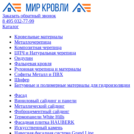
Заказать обратный звонок
8 495 032-77-99
Каталог
Кровельные материалы
Металлочерепица
Композитная черепица
ЦПЧ и Натуральная черепица
Ондулин
Фальцевая кровля
Рулонная черепица и материалы
Софиты Металл и ПВХ
Шифер
Битумные и полимерные материалы для гидроизоляции
Фасад
Виниловый сайдинг и панели
Металлический сайдинг
Фиброцементный сайдинг
Термопанели White Hills
Фасадная плитка HAUBERK
Искусственный камень
Навесная фасадная система Grand Line