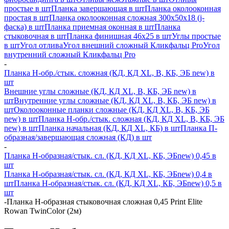
простые в шт
Планка завершающая в шт
Планка околооконная
простая в шт
Планка околооконная сложная 300х50х18 (j-
фаска) в шт
Планка приемная оконная в шт
Планка
стыковочная в шт
Планка финишная 46х25 в шт
Углы простые
в шт
Угол отлива
Угол внешний сложный Кликфальц Pro
Угол
внутренний сложный Кликфальц Pro
-
Планка H-обр./стык. сложная (КД, КД XL, В, КБ, ЭБ new) в
шт
Внешние углы сложные (КД, КД XL, В, КБ, ЭБ new) в
шт
Внутренние углы сложные (КД, КД XL, В, КБ, ЭБ new) в
шт
Околооконные планки сложные (КД, КД XL, В, КБ, ЭБ
new) в шт
Планка H-обр./стык. сложная (КД, КД XL, В, КБ, ЭБ
new) в шт
Планка начальная (КД, КД XL, КБ) в шт
Планка П-
образная/завершающая сложная (КД) в шт
-
Планка H-образная/стык. сл. (КД, КД XL, КБ, ЭБnew) 0,45 в
шт
Планка H-образная/стык. сл. (КД, КД XL, КБ, ЭБnew) 0,4 в
шт
Планка H-образная/стык. сл. (КД, КД XL, КБ, ЭБnew) 0,5 в
шт
-
Планка Н-образная стыковочная сложная 0,45 Print Elite
Rowan TwinColor (2м)