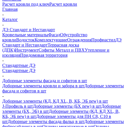
Расчет кровли под ключ
Расчет кровли
Главная
-
Каталог
-
ДЭ Стандарт и Нестандарт
Кровельные материалы
Фасад
Обустройство
кровли
Водосток
Комплектующие
Ограждения
Профнастил
ДЭ
Стандарт и Нестандарт
Террасная доска
(ДПК)
Инструмент
Софиты Металл и ПВХ
Утепление и
изоляция
Придомовая территория
-
Стандартные ДЭ
Стандартные ДЭ
-
Доборные элементы фасада и софитов в шт
Доборные элементы кровли и забора в шт
Доборные элементы
фасада и софитов в шт
-
Доборные элементы (КД, КД XL, В, КБ, ЭБ new) в шт
J-Профиль в шт
Доборные элементы (БХ new) в шт
Доборные
элементы (БХ, ЭБ) в шт
Доборные элементы (КД, КД XL, В,
КБ, ЭБ new) в шт
Доборные элементы для ПН С8, С10 в
шт
Доборные элементы фасада фальц в шт
Доборные элементы
фибросайдинга в шт
Отливы межэтажные в шт
Отливы