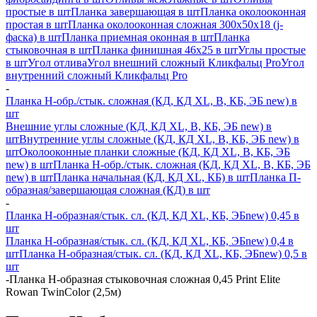
простые в шт
Планка завершающая в шт
Планка околооконная
простая в шт
Планка околооконная сложная 300х50х18 (j-
фаска) в шт
Планка приемная оконная в шт
Планка
стыковочная в шт
Планка финишная 46х25 в шт
Углы простые
в шт
Угол отлива
Угол внешний сложный Кликфальц Pro
Угол
внутренний сложный Кликфальц Pro
-
Планка H-обр./стык. сложная (КД, КД XL, В, КБ, ЭБ new) в
шт
Внешние углы сложные (КД, КД XL, В, КБ, ЭБ new) в
шт
Внутренние углы сложные (КД, КД XL, В, КБ, ЭБ new) в
шт
Околооконные планки сложные (КД, КД XL, В, КБ, ЭБ
new) в шт
Планка H-обр./стык. сложная (КД, КД XL, В, КБ, ЭБ
new) в шт
Планка начальная (КД, КД XL, КБ) в шт
Планка П-
образная/завершающая сложная (КД) в шт
-
Планка H-образная/стык. сл. (КД, КД XL, КБ, ЭБnew) 0,45 в
шт
Планка H-образная/стык. сл. (КД, КД XL, КБ, ЭБnew) 0,4 в
шт
Планка H-образная/стык. сл. (КД, КД XL, КБ, ЭБnew) 0,5 в
шт
-
Планка Н-образная стыковочная сложная 0,45 Print Elite
Rowan TwinColor (2,5м)