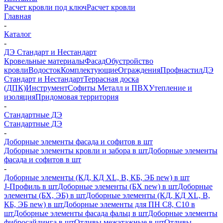
Расчет кровли под ключ
Расчет кровли
Главная
-
Каталог
-
ДЭ Стандарт и Нестандарт
Кровельные материалы
Фасад
Обустройство
кровли
Водосток
Комплектующие
Ограждения
Профнастил
ДЭ
Стандарт и Нестандарт
Террасная доска
(ДПК)
Инструмент
Софиты Металл и ПВХ
Утепление и
изоляция
Придомовая территория
-
Стандартные ДЭ
Стандартные ДЭ
-
Доборные элементы фасада и софитов в шт
Доборные элементы кровли и забора в шт
Доборные элементы
фасада и софитов в шт
-
Доборные элементы (КД, КД XL, В, КБ, ЭБ new) в шт
J-Профиль в шт
Доборные элементы (БХ new) в шт
Доборные
элементы (БХ, ЭБ) в шт
Доборные элементы (КД, КД XL, В,
КБ, ЭБ new) в шт
Доборные элементы для ПН С8, С10 в
шт
Доборные элементы фасада фальц в шт
Доборные элементы
фибросайдинга в шт
Отливы межэтажные в шт
Отливы