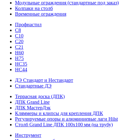
Модульные ограждения (стандартные под заказ)
Колпаки на столб
Временные ограждения
Профнастил
С8
С10
С20
С21
H60
H75
HС35
НС44
ДЭ Стандарт и Нестандарт
Стандартные ДЭ
Террасная доска (ДПК)
ДПК Grand Line
ДПК МастерДэк
Кляммеры и клипсы для крепления ДПК
Регулируемые опоры и алюминиевые лаги Hilst
Столб Grand Line ДПК 100х100 мм (на трубу)
Инструмент