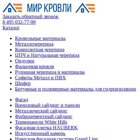
Заказать обратный звонок
8 495 032-77-99
Каталог
Кровельные материалы
Металлочерепица
Композитная черепица
ЦПЧ и Натуральная черепица
Ондулин
Фальцевая кровля
Рулонная черепица и материалы
Софиты Металл и ПВХ
Шифер
Битумные и полимерные материалы для гидроизоляции
Фасад
Виниловый сайдинг и панели
Металлический сайдинг
Фиброцементный сайдинг
Термопанели White Hills
Фасадная плитка HAUBERK
Искусственный камень
Навесная фасадная система Grand Line