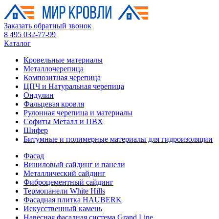
Заказать обратный звонок
8 495 032-77-99
Каталог
Кровельные материалы
Металлочерепица
Композитная черепица
ЦПЧ и Натуральная черепица
Ондулин
Фальцевая кровля
Рулонная черепица и материалы
Софиты Металл и ПВХ
Шифер
Битумные и полимерные материалы для гидроизоляции
Фасад
Виниловый сайдинг и панели
Металлический сайдинг
Фиброцементный сайдинг
Термопанели White Hills
Фасадная плитка HAUBERK
Искусственный камень
Навесная фасадная система Grand Line