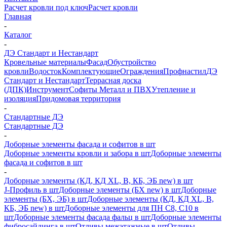
Расчет кровли под ключ
Расчет кровли
Главная
-
Каталог
-
ДЭ Стандарт и Нестандарт
Кровельные материалы
Фасад
Обустройство
кровли
Водосток
Комплектующие
Ограждения
Профнастил
ДЭ
Стандарт и Нестандарт
Террасная доска
(ДПК)
Инструмент
Софиты Металл и ПВХ
Утепление и
изоляция
Придомовая территория
-
Стандартные ДЭ
Стандартные ДЭ
-
Доборные элементы фасада и софитов в шт
Доборные элементы кровли и забора в шт
Доборные элементы
фасада и софитов в шт
-
Доборные элементы (КД, КД XL, В, КБ, ЭБ new) в шт
J-Профиль в шт
Доборные элементы (БХ new) в шт
Доборные
элементы (БХ, ЭБ) в шт
Доборные элементы (КД, КД XL, В,
КБ, ЭБ new) в шт
Доборные элементы для ПН С8, С10 в
шт
Доборные элементы фасада фальц в шт
Доборные элементы
фибросайдинга в шт
Отливы межэтажные в шт
Отливы