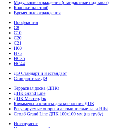
Модульные ограждения (стандартные под заказ)
Колпаки на столб
Временные ограждения
Профнастил
С8
С10
С20
С21
H60
H75
HС35
НС44
ДЭ Стандарт и Нестандарт
Стандартные ДЭ
Террасная доска (ДПК)
ДПК Grand Line
ДПК МастерДэк
Кляммеры и клипсы для крепления ДПК
Регулируемые опоры и алюминиевые лаги Hilst
Столб Grand Line ДПК 100х100 мм (на трубу)
Инструмент