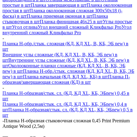
простые в шт
Планка завершающая в шт
Планка околооконная
простая в шт
Планка околооконная сложная 300х50х18 (j-
фаска) в шт
Планка приемная оконная в шт
Планка
стыковочная в шт
Планка финишная 46х25 в шт
Углы простые
в шт
Угол отлива
Угол внешний сложный Кликфальц Pro
Угол
внутренний сложный Кликфальц Pro
-
Планка H-обр./стык. сложная (КД, КД XL, В, КБ, ЭБ new) в
шт
Внешние углы сложные (КД, КД XL, В, КБ, ЭБ new) в
шт
Внутренние углы сложные (КД, КД XL, В, КБ, ЭБ new) в
шт
Околооконные планки сложные (КД, КД XL, В, КБ, ЭБ
new) в шт
Планка H-обр./стык. сложная (КД, КД XL, В, КБ, ЭБ
new) в шт
Планка начальная (КД, КД XL, КБ) в шт
Планка П-
образная/завершающая сложная (КД) в шт
-
Планка H-образная/стык. сл. (КД, КД XL, КБ, ЭБnew) 0,45 в
шт
Планка H-образная/стык. сл. (КД, КД XL, КБ, ЭБnew) 0,4 в
шт
Планка H-образная/стык. сл. (КД, КД XL, КБ, ЭБnew) 0,5 в
шт
-
Планка Н-образная стыковочная сложная 0,45 Print Premium
Antique Wood (2,5м)