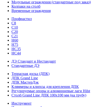
Модульные ограждения (стандартные под заказ)
Колпаки на столб
Временные ограждения
Профнастил
С8
С10
С20
С21
H60
H75
HС35
НС44
ДЭ Стандарт и Нестандарт
Стандартные ДЭ
Террасная доска (ДПК)
ДПК Grand Line
ДПК МастерДэк
Кляммеры и клипсы для крепления ДПК
Регулируемые опоры и алюминиевые лаги Hilst
Столб Grand Line ДПК 100х100 мм (на трубу)
Инструмент