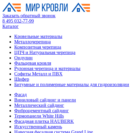
Заказать обратный звонок
8 495 032-77-99
Каталог
Кровельные материалы
Металлочерепица
Композитная черепица
ЦПЧ и Натуральная черепица
Ондулин
Фальцевая кровля
Рулонная черепица и материалы
Софиты Металл и ПВХ
Шифер
Битумные и полимерные материалы для гидроизоляции
Фасад
Виниловый сайдинг и панели
Металлический сайдинг
Фиброцементный сайдинг
Термопанели White Hills
Фасадная плитка HAUBERK
Искусственный камень
Навесная фасадная система Grand Line