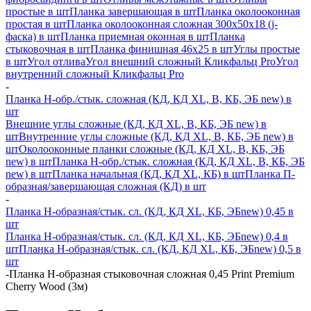
простые в шт
Планка завершающая в шт
Планка околооконная
простая в шт
Планка околооконная сложная 300х50х18 (j-
фаска) в шт
Планка приемная оконная в шт
Планка
стыковочная в шт
Планка финишная 46х25 в шт
Углы простые
в шт
Угол отлива
Угол внешний сложный Кликфальц Pro
Угол
внутренний сложный Кликфальц Pro
-
Планка H-обр./стык. сложная (КД, КД XL, В, КБ, ЭБ new) в
шт
Внешние углы сложные (КД, КД XL, В, КБ, ЭБ new) в
шт
Внутренние углы сложные (КД, КД XL, В, КБ, ЭБ new) в
шт
Околооконные планки сложные (КД, КД XL, В, КБ, ЭБ
new) в шт
Планка H-обр./стык. сложная (КД, КД XL, В, КБ, ЭБ
new) в шт
Планка начальная (КД, КД XL, КБ) в шт
Планка П-
образная/завершающая сложная (КД) в шт
-
Планка H-образная/стык. сл. (КД, КД XL, КБ, ЭБnew) 0,45 в
шт
Планка H-образная/стык. сл. (КД, КД XL, КБ, ЭБnew) 0,4 в
шт
Планка H-образная/стык. сл. (КД, КД XL, КБ, ЭБnew) 0,5 в
шт
-
Планка Н-образная стыковочная сложная 0,45 Print Premium
Cherry Wood (3м)