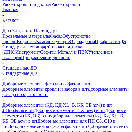
Расчет кровли под ключ
Расчет кровли
Главная
-
Каталог
-
ДЭ Стандарт и Нестандарт
Кровельные материалы
Фасад
Обустройство
кровли
Водосток
Комплектующие
Ограждения
Профнастил
ДЭ
Стандарт и Нестандарт
Террасная доска
(ДПК)
Инструмент
Софиты Металл и ПВХ
Утепление и
изоляция
Придомовая территория
-
Стандартные ДЭ
Стандартные ДЭ
-
Доборные элементы фасада и софитов в шт
Доборные элементы кровли и забора в шт
Доборные элементы
фасада и софитов в шт
-
Доборные элементы (КД, КД XL, В, КБ, ЭБ new) в шт
J-Профиль в шт
Доборные элементы (БХ new) в шт
Доборные
элементы (БХ, ЭБ) в шт
Доборные элементы (КД, КД XL, В,
КБ, ЭБ new) в шт
Доборные элементы для ПН С8, С10 в
шт
Доборные элементы фасада фальц в шт
Доборные элементы
фибросайдинга в шт
Отливы межэтажные в шт
Отливы