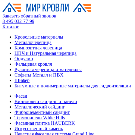
Заказать обратный звонок
8 495 032-77-99
Каталог
Кровельные материалы
Металлочерепица
Композитная черепица
ЦПЧ и Натуральная черепица
Ондулин
Фальцевая кровля
Рулонная черепица и материалы
Софиты Металл и ПВХ
Шифер
Битумные и полимерные материалы для гидроизоляции
Фасад
Виниловый сайдинг и панели
Металлический сайдинг
Фиброцементный сайдинг
Термопанели White Hills
Фасадная плитка HAUBERK
Искусственный камень
Навесная фасадная система Grand Line