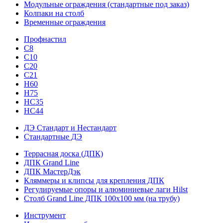
Модульные ограждения (стандартные под заказ)
Колпаки на столб
Временные ограждения
Профнастил
С8
С10
С20
С21
H60
H75
HС35
НС44
ДЭ Стандарт и Нестандарт
Стандартные ДЭ
Террасная доска (ДПК)
ДПК Grand Line
ДПК МастерДэк
Кляммеры и клипсы для крепления ДПК
Регулируемые опоры и алюминиевые лаги Hilst
Столб Grand Line ДПК 100х100 мм (на трубу)
Инструмент