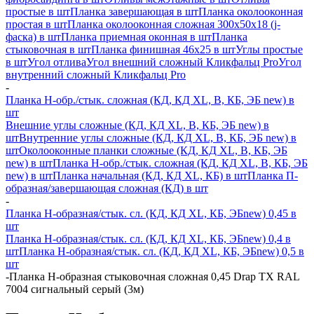
простые в шт
Планка завершающая в шт
Планка околооконная
простая в шт
Планка околооконная сложная 300х50х18 (j-
фаска) в шт
Планка приемная оконная в шт
Планка
стыковочная в шт
Планка финишная 46х25 в шт
Углы простые
в шт
Угол отлива
Угол внешний сложный Кликфальц Pro
Угол
внутренний сложный Кликфальц Pro
-
Планка H-обр./стык. сложная (КД, КД XL, В, КБ, ЭБ new) в
шт
Внешние углы сложные (КД, КД XL, В, КБ, ЭБ new) в
шт
Внутренние углы сложные (КД, КД XL, В, КБ, ЭБ new) в
шт
Околооконные планки сложные (КД, КД XL, В, КБ, ЭБ
new) в шт
Планка H-обр./стык. сложная (КД, КД XL, В, КБ, ЭБ
new) в шт
Планка начальная (КД, КД XL, КБ) в шт
Планка П-
образная/завершающая сложная (КД) в шт
-
Планка H-образная/стык. сл. (КД, КД XL, КБ, ЭБnew) 0,45 в
шт
Планка H-образная/стык. сл. (КД, КД XL, КБ, ЭБnew) 0,4 в
шт
Планка H-образная/стык. сл. (КД, КД XL, КБ, ЭБnew) 0,5 в
шт
-
Планка Н-образная стыковочная сложная 0,45 Drap TX RAL
7004 сигнальный серый (3м)