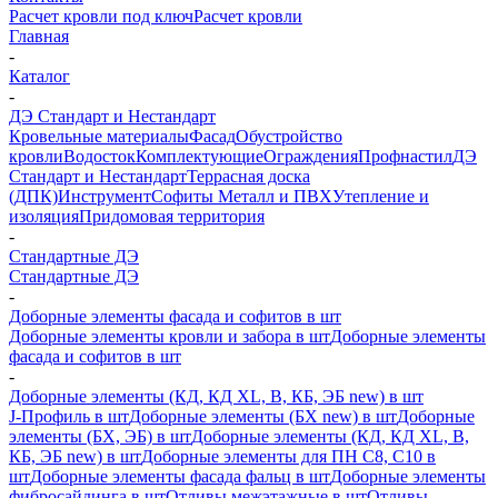
Расчет кровли под ключ
Расчет кровли
Главная
-
Каталог
-
ДЭ Стандарт и Нестандарт
Кровельные материалы
Фасад
Обустройство
кровли
Водосток
Комплектующие
Ограждения
Профнастил
ДЭ
Стандарт и Нестандарт
Террасная доска
(ДПК)
Инструмент
Софиты Металл и ПВХ
Утепление и
изоляция
Придомовая территория
-
Стандартные ДЭ
Стандартные ДЭ
-
Доборные элементы фасада и софитов в шт
Доборные элементы кровли и забора в шт
Доборные элементы
фасада и софитов в шт
-
Доборные элементы (КД, КД XL, В, КБ, ЭБ new) в шт
J-Профиль в шт
Доборные элементы (БХ new) в шт
Доборные
элементы (БХ, ЭБ) в шт
Доборные элементы (КД, КД XL, В,
КБ, ЭБ new) в шт
Доборные элементы для ПН С8, С10 в
шт
Доборные элементы фасада фальц в шт
Доборные элементы
фибросайдинга в шт
Отливы межэтажные в шт
Отливы