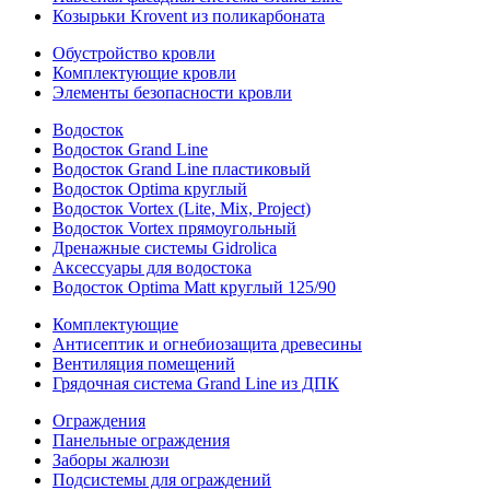
Козырьки Krovent из поликарбоната
Обустройство кровли
Комплектующие кровли
Элементы безопасности кровли
Водосток
Водосток Grand Line
Водосток Grand Line пластиковый
Водосток Optima круглый
Водосток Vortex (Lite, Mix, Project)
Водосток Vortex прямоугольный
Дренажные системы Gidrolica
Аксессуары для водостока
Водосток Optima Matt круглый 125/90
Комплектующие
Антисептик и огнебиозащита древесины
Вентиляция помещений
Грядочная система Grand Line из ДПК
Ограждения
Панельные ограждения
Заборы жалюзи
Подсистемы для ограждений