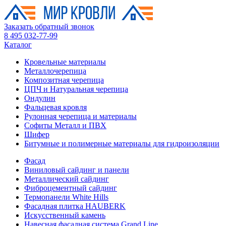
Заказать обратный звонок
8 495 032-77-99
Каталог
Кровельные материалы
Металлочерепица
Композитная черепица
ЦПЧ и Натуральная черепица
Ондулин
Фальцевая кровля
Рулонная черепица и материалы
Софиты Металл и ПВХ
Шифер
Битумные и полимерные материалы для гидроизоляции
Фасад
Виниловый сайдинг и панели
Металлический сайдинг
Фиброцементный сайдинг
Термопанели White Hills
Фасадная плитка HAUBERK
Искусственный камень
Навесная фасадная система Grand Line