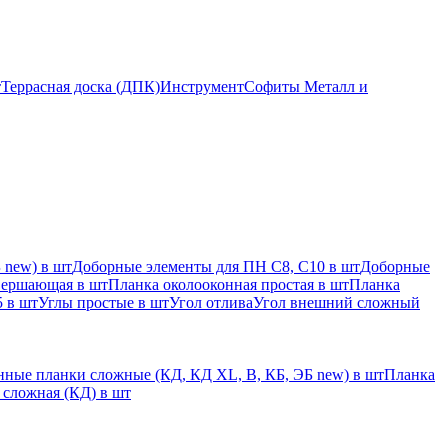
т
Террасная доска (ДПК)
Инструмент
Софиты Металл и
 new) в шт
Доборные элементы для ПН С8, С10 в шт
Доборные
вершающая в шт
Планка околооконная простая в шт
Планка
 в шт
Углы простые в шт
Угол отлива
Угол внешний сложный
ные планки сложные (КД, КД XL, В, КБ, ЭБ new) в шт
Планка
 сложная (КД) в шт