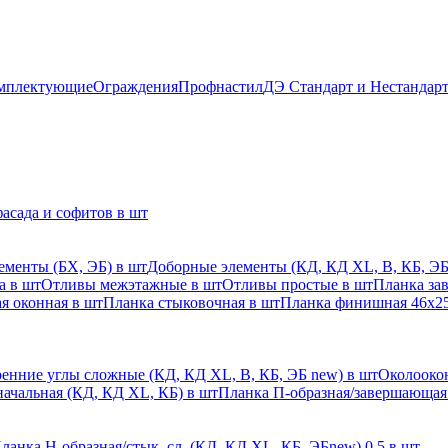
мплектующие
Ограждения
Профнастил
ДЭ Стандарт и Нестандар
асада и софитов в шт
ементы (БХ, ЭБ) в шт
Доборные элементы (КД, КД XL, В, КБ, ЭБ
а в шт
Отливы межэтажные в шт
Отливы простые в шт
Планка за
я оконная в шт
Планка стыковочная в шт
Планка финишная 46х25
енние углы сложные (КД, КД XL, В, КБ, ЭБ new) в шт
Околоокон
начальная (КД, КД XL, КБ) в шт
Планка П-образная/завершающая
ланка H-образная/стык. сл. (КД, КД XL, КБ, ЭБnew) 0,5 в шт