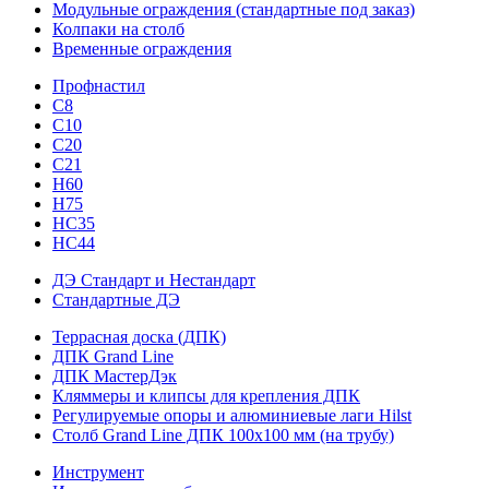
Модульные ограждения (стандартные под заказ)
Колпаки на столб
Временные ограждения
Профнастил
С8
С10
С20
С21
H60
H75
HС35
НС44
ДЭ Стандарт и Нестандарт
Стандартные ДЭ
Террасная доска (ДПК)
ДПК Grand Line
ДПК МастерДэк
Кляммеры и клипсы для крепления ДПК
Регулируемые опоры и алюминиевые лаги Hilst
Столб Grand Line ДПК 100х100 мм (на трубу)
Инструмент