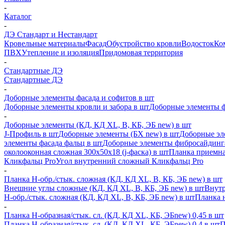
-
Каталог
-
ДЭ Стандарт и Нестандарт
Кровельные материалы
Фасад
Обустройство кровли
Водосток
Ко
ПВХ
Утепление и изоляция
Придомовая территория
-
Стандартные ДЭ
Стандартные ДЭ
-
Доборные элементы фасада и софитов в шт
Доборные элементы кровли и забора в шт
Доборные элементы ф
-
Доборные элементы (КД, КД XL, В, КБ, ЭБ new) в шт
J-Профиль в шт
Доборные элементы (БХ new) в шт
Доборные эл
элементы фасада фальц в шт
Доборные элементы фибросайдинг
околооконная сложная 300х50х18 (j-фаска) в шт
Планка приемна
Кликфальц Pro
Угол внутренний сложный Кликфальц Pro
-
Планка H-обр./стык. сложная (КД, КД XL, В, КБ, ЭБ new) в шт
Внешние углы сложные (КД, КД XL, В, КБ, ЭБ new) в шт
Внутр
H-обр./стык. сложная (КД, КД XL, В, КБ, ЭБ new) в шт
Планка 
-
Планка H-образная/стык. сл. (КД, КД XL, КБ, ЭБnew) 0,45 в шт
Планка H-образная/стык. сл. (КД, КД XL, КБ, ЭБnew) 0,4 в шт
П