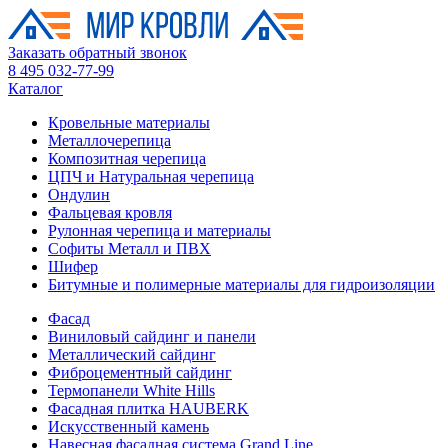
Заказать обратный звонок
8 495 032-77-99
Каталог
Кровельные материалы
Металлочерепица
Композитная черепица
ЦПЧ и Натуральная черепица
Ондулин
Фальцевая кровля
Рулонная черепица и материалы
Софиты Металл и ПВХ
Шифер
Битумные и полимерные материалы для гидроизоляции
Фасад
Виниловый сайдинг и панели
Металлический сайдинг
Фиброцементный сайдинг
Термопанели White Hills
Фасадная плитка HAUBERK
Искусственный камень
Навесная фасадная система Grand Line