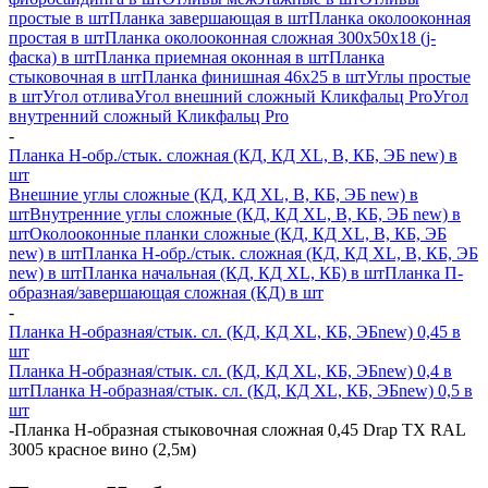
простые в шт
Планка завершающая в шт
Планка околооконная
простая в шт
Планка околооконная сложная 300х50х18 (j-
фаска) в шт
Планка приемная оконная в шт
Планка
стыковочная в шт
Планка финишная 46х25 в шт
Углы простые
в шт
Угол отлива
Угол внешний сложный Кликфальц Pro
Угол
внутренний сложный Кликфальц Pro
-
Планка H-обр./стык. сложная (КД, КД XL, В, КБ, ЭБ new) в
шт
Внешние углы сложные (КД, КД XL, В, КБ, ЭБ new) в
шт
Внутренние углы сложные (КД, КД XL, В, КБ, ЭБ new) в
шт
Околооконные планки сложные (КД, КД XL, В, КБ, ЭБ
new) в шт
Планка H-обр./стык. сложная (КД, КД XL, В, КБ, ЭБ
new) в шт
Планка начальная (КД, КД XL, КБ) в шт
Планка П-
образная/завершающая сложная (КД) в шт
-
Планка H-образная/стык. сл. (КД, КД XL, КБ, ЭБnew) 0,45 в
шт
Планка H-образная/стык. сл. (КД, КД XL, КБ, ЭБnew) 0,4 в
шт
Планка H-образная/стык. сл. (КД, КД XL, КБ, ЭБnew) 0,5 в
шт
-
Планка Н-образная стыковочная сложная 0,45 Drap TX RAL
3005 красное вино (2,5м)