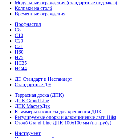
Модульные ограждения (стандартные под заказ)
Колпаки на столб
Временные ограждения
Профнастил
С8
С10
С20
С21
H60
H75
HС35
НС44
ДЭ Стандарт и Нестандарт
Стандартные ДЭ
Террасная доска (ДПК)
ДПК Grand Line
ДПК МастерДэк
Кляммеры и клипсы для крепления ДПК
Регулируемые опоры и алюминиевые лаги Hilst
Столб Grand Line ДПК 100х100 мм (на трубу)
Инструмент