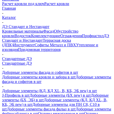
Расчет кровли под ключ
Расчет кровли
Главная
-
Каталог
-
ДЭ Стандарт и Нестандарт
Кровельные материалы
Фасад
Обустройство
кровли
Водосток
Комплектующие
Ограждения
Профнастил
ДЭ
Стандарт и Нестандарт
Террасная доска
(ДПК)
Инструмент
Софиты Металл и ПВХ
Утепление и
изоляция
Придомовая территория
-
Стандартные ДЭ
Стандартные ДЭ
-
Доборные элементы фасада и софитов в шт
Доборные элементы кровли и забора в шт
Доборные элементы
фасада и софитов в шт
-
Доборные элементы (КД, КД XL, В, КБ, ЭБ new) в шт
J-Профиль в шт
Доборные элементы (БХ new) в шт
Доборные
элементы (БХ, ЭБ) в шт
Доборные элементы (КД, КД XL, В,
КБ, ЭБ new) в шт
Доборные элементы для ПН С8, С10 в
шт
Доборные элементы фасада фальц в шт
Доборные элементы
фибросайдинга в шт
Отливы межэтажные в шт
Отливы