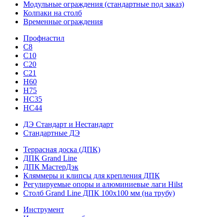
Модульные ограждения (стандартные под заказ)
Колпаки на столб
Временные ограждения
Профнастил
С8
С10
С20
С21
H60
H75
HС35
НС44
ДЭ Стандарт и Нестандарт
Стандартные ДЭ
Террасная доска (ДПК)
ДПК Grand Line
ДПК МастерДэк
Кляммеры и клипсы для крепления ДПК
Регулируемые опоры и алюминиевые лаги Hilst
Столб Grand Line ДПК 100х100 мм (на трубу)
Инструмент