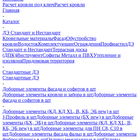
Расчет кровли под ключ
Расчет кровли
Главная
-
Каталог
-
ДЭ Стандарт и Нестандарт
Кровельные материалы
Фасад
Обустройство
кровли
Водосток
Комплектующие
Ограждения
Профнастил
ДЭ
Стандарт и Нестандарт
Террасная доска
(ДПК)
Инструмент
Софиты Металл и ПВХ
Утепление и
изоляция
Придомовая территория
-
Стандартные ДЭ
Стандартные ДЭ
-
Доборные элементы фасада и софитов в шт
Доборные элементы кровли и забора в шт
Доборные элементы
фасада и софитов в шт
-
Доборные элементы (КД, КД XL, В, КБ, ЭБ new) в шт
J-Профиль в шт
Доборные элементы (БХ new) в шт
Доборные
элементы (БХ, ЭБ) в шт
Доборные элементы (КД, КД XL, В,
КБ, ЭБ new) в шт
Доборные элементы для ПН С8, С10 в
шт
Доборные элементы фасада фальц в шт
Доборные элементы
фибросайдинга в шт
Отливы межэтажные в шт
Отливы