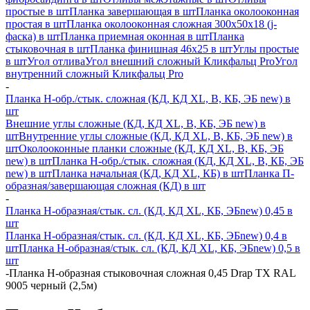
простые в шт
Планка завершающая в шт
Планка околооконная
простая в шт
Планка околооконная сложная 300х50х18 (j-
фаска) в шт
Планка приемная оконная в шт
Планка
стыковочная в шт
Планка финишная 46х25 в шт
Углы простые
в шт
Угол отлива
Угол внешний сложный Кликфальц Pro
Угол
внутренний сложный Кликфальц Pro
-
Планка H-обр./стык. сложная (КД, КД XL, В, КБ, ЭБ new) в
шт
Внешние углы сложные (КД, КД XL, В, КБ, ЭБ new) в
шт
Внутренние углы сложные (КД, КД XL, В, КБ, ЭБ new) в
шт
Околооконные планки сложные (КД, КД XL, В, КБ, ЭБ
new) в шт
Планка H-обр./стык. сложная (КД, КД XL, В, КБ, ЭБ
new) в шт
Планка начальная (КД, КД XL, КБ) в шт
Планка П-
образная/завершающая сложная (КД) в шт
-
Планка H-образная/стык. сл. (КД, КД XL, КБ, ЭБnew) 0,45 в
шт
Планка H-образная/стык. сл. (КД, КД XL, КБ, ЭБnew) 0,4 в
шт
Планка H-образная/стык. сл. (КД, КД XL, КБ, ЭБnew) 0,5 в
шт
-
Планка Н-образная стыковочная сложная 0,45 Drap TX RAL
9005 черный (2,5м)