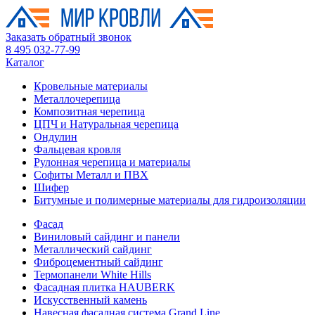
Заказать обратный звонок
8 495 032-77-99
Каталог
Кровельные материалы
Металлочерепица
Композитная черепица
ЦПЧ и Натуральная черепица
Ондулин
Фальцевая кровля
Рулонная черепица и материалы
Софиты Металл и ПВХ
Шифер
Битумные и полимерные материалы для гидроизоляции
Фасад
Виниловый сайдинг и панели
Металлический сайдинг
Фиброцементный сайдинг
Термопанели White Hills
Фасадная плитка HAUBERK
Искусственный камень
Навесная фасадная система Grand Line