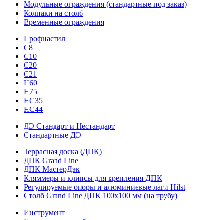
Модульные ограждения (стандартные под заказ)
Колпаки на столб
Временные ограждения
Профнастил
С8
С10
С20
С21
H60
H75
HС35
НС44
ДЭ Стандарт и Нестандарт
Стандартные ДЭ
Террасная доска (ДПК)
ДПК Grand Line
ДПК МастерДэк
Кляммеры и клипсы для крепления ДПК
Регулируемые опоры и алюминиевые лаги Hilst
Столб Grand Line ДПК 100х100 мм (на трубу)
Инструмент