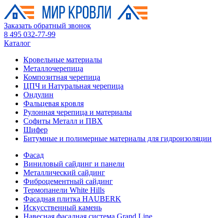
Заказать обратный звонок
8 495 032-77-99
Каталог
Кровельные материалы
Металлочерепица
Композитная черепица
ЦПЧ и Натуральная черепица
Ондулин
Фальцевая кровля
Рулонная черепица и материалы
Софиты Металл и ПВХ
Шифер
Битумные и полимерные материалы для гидроизоляции
Фасад
Виниловый сайдинг и панели
Металлический сайдинг
Фиброцементный сайдинг
Термопанели White Hills
Фасадная плитка HAUBERK
Искусственный камень
Навесная фасадная система Grand Line