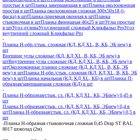
простые в шт
Планка завершающая в шт
Планка околооконная
простая в шт
Планка околооконная сложная 300х50х18 (j-
фаска) в шт
Планка приемная оконная в шт
Планка
стыковочная в шт
Планка финишная 46х25 в шт
Углы простые
в шт
Угол отлива
Угол внешний сложный Кликфальц Pro
Угол
внутренний сложный Кликфальц Pro
-
Планка H-обр./стык. сложная (КД, КД XL, В, КБ, ЭБ new) в
шт
Внешние углы сложные (КД, КД XL, В, КБ, ЭБ new) в
шт
Внутренние углы сложные (КД, КД XL, В, КБ, ЭБ new) в
шт
Околооконные планки сложные (КД, КД XL, В, КБ, ЭБ
new) в шт
Планка H-обр./стык. сложная (КД, КД XL, В, КБ, ЭБ
new) в шт
Планка начальная (КД, КД XL, КБ) в шт
Планка П-
образная/завершающая сложная (КД) в шт
-
Планка H-образная/стык. сл. (КД, КД XL, КБ, ЭБnew) 0,45 в
шт
Планка H-образная/стык. сл. (КД, КД XL, КБ, ЭБnew) 0,4 в
шт
Планка H-образная/стык. сл. (КД, КД XL, КБ, ЭБnew) 0,5 в
шт
-
Планка Н-образная стыковочная сложная 0,45 Drap ST RAL
8017 шоколад (2м)