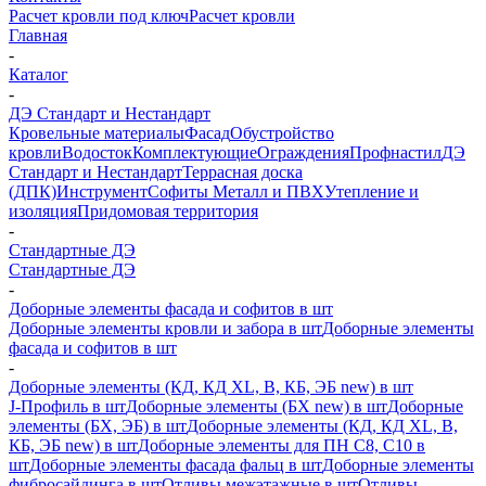
Расчет кровли под ключ
Расчет кровли
Главная
-
Каталог
-
ДЭ Стандарт и Нестандарт
Кровельные материалы
Фасад
Обустройство
кровли
Водосток
Комплектующие
Ограждения
Профнастил
ДЭ
Стандарт и Нестандарт
Террасная доска
(ДПК)
Инструмент
Софиты Металл и ПВХ
Утепление и
изоляция
Придомовая территория
-
Стандартные ДЭ
Стандартные ДЭ
-
Доборные элементы фасада и софитов в шт
Доборные элементы кровли и забора в шт
Доборные элементы
фасада и софитов в шт
-
Доборные элементы (КД, КД XL, В, КБ, ЭБ new) в шт
J-Профиль в шт
Доборные элементы (БХ new) в шт
Доборные
элементы (БХ, ЭБ) в шт
Доборные элементы (КД, КД XL, В,
КБ, ЭБ new) в шт
Доборные элементы для ПН С8, С10 в
шт
Доборные элементы фасада фальц в шт
Доборные элементы
фибросайдинга в шт
Отливы межэтажные в шт
Отливы