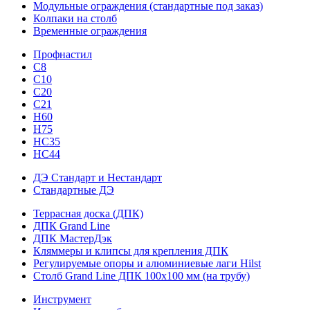
Модульные ограждения (стандартные под заказ)
Колпаки на столб
Временные ограждения
Профнастил
С8
С10
С20
С21
H60
H75
HС35
НС44
ДЭ Стандарт и Нестандарт
Стандартные ДЭ
Террасная доска (ДПК)
ДПК Grand Line
ДПК МастерДэк
Кляммеры и клипсы для крепления ДПК
Регулируемые опоры и алюминиевые лаги Hilst
Столб Grand Line ДПК 100х100 мм (на трубу)
Инструмент