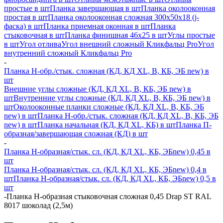
простые в шт
Планка завершающая в шт
Планка околооконная
простая в шт
Планка околооконная сложная 300х50х18 (j-
фаска) в шт
Планка приемная оконная в шт
Планка
стыковочная в шт
Планка финишная 46х25 в шт
Углы простые
в шт
Угол отлива
Угол внешний сложный Кликфальц Pro
Угол
внутренний сложный Кликфальц Pro
-
Планка H-обр./стык. сложная (КД, КД XL, В, КБ, ЭБ new) в
шт
Внешние углы сложные (КД, КД XL, В, КБ, ЭБ new) в
шт
Внутренние углы сложные (КД, КД XL, В, КБ, ЭБ new) в
шт
Околооконные планки сложные (КД, КД XL, В, КБ, ЭБ
new) в шт
Планка H-обр./стык. сложная (КД, КД XL, В, КБ, ЭБ
new) в шт
Планка начальная (КД, КД XL, КБ) в шт
Планка П-
образная/завершающая сложная (КД) в шт
-
Планка H-образная/стык. сл. (КД, КД XL, КБ, ЭБnew) 0,45 в
шт
Планка H-образная/стык. сл. (КД, КД XL, КБ, ЭБnew) 0,4 в
шт
Планка H-образная/стык. сл. (КД, КД XL, КБ, ЭБnew) 0,5 в
шт
-
Планка Н-образная стыковочная сложная 0,45 Drap ST RAL
8017 шоколад (2,5м)