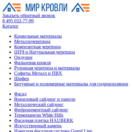
Заказать обратный звонок
8 495 032-77-99
Каталог
Кровельные материалы
Металлочерепица
Композитная черепица
ЦПЧ и Натуральная черепица
Ондулин
Фальцевая кровля
Рулонная черепица и материалы
Софиты Металл и ПВХ
Шифер
Битумные и полимерные материалы для гидроизоляции
Фасад
Виниловый сайдинг и панели
Металлический сайдинг
Фиброцементный сайдинг
Термопанели White Hills
Фасадная плитка HAUBERK
Искусственный камень
Навесная фасадная система Grand Line