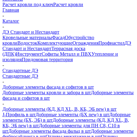
Расчет кровли под ключ
Расчет кровли
Главная
-
Каталог
-
ДЭ Стандарт и Нестандарт
Кровельные материалы
Фасад
Обустройство
кровли
Водосток
Комплектующие
Ограждения
Профнастил
ДЭ
Стандарт и Нестандарт
Террасная доска
(ДПК)
Инструмент
Софиты Металл и ПВХ
Утепление и
изоляция
Придомовая территория
-
Стандартные ДЭ
Стандартные ДЭ
-
Доборные элементы фасада и софитов в шт
Доборные элементы кровли и забора в шт
Доборные элементы
фасада и софитов в шт
-
Доборные элементы (КД, КД XL, В, КБ, ЭБ new) в шт
J-Профиль в шт
Доборные элементы (БХ new) в шт
Доборные
элементы (БХ, ЭБ) в шт
Доборные элементы (КД, КД XL, В,
КБ, ЭБ new) в шт
Доборные элементы для ПН С8, С10 в
шт
Доборные элементы фасада фальц в шт
Доборные элементы
фибросайдинга в шт
Отливы межэтажные в шт
Отливы