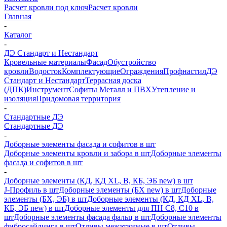
Расчет кровли под ключ
Расчет кровли
Главная
-
Каталог
-
ДЭ Стандарт и Нестандарт
Кровельные материалы
Фасад
Обустройство
кровли
Водосток
Комплектующие
Ограждения
Профнастил
ДЭ
Стандарт и Нестандарт
Террасная доска
(ДПК)
Инструмент
Софиты Металл и ПВХ
Утепление и
изоляция
Придомовая территория
-
Стандартные ДЭ
Стандартные ДЭ
-
Доборные элементы фасада и софитов в шт
Доборные элементы кровли и забора в шт
Доборные элементы
фасада и софитов в шт
-
Доборные элементы (КД, КД XL, В, КБ, ЭБ new) в шт
J-Профиль в шт
Доборные элементы (БХ new) в шт
Доборные
элементы (БХ, ЭБ) в шт
Доборные элементы (КД, КД XL, В,
КБ, ЭБ new) в шт
Доборные элементы для ПН С8, С10 в
шт
Доборные элементы фасада фальц в шт
Доборные элементы
фибросайдинга в шт
Отливы межэтажные в шт
Отливы