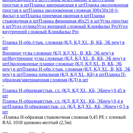
простые в шт
Планка завершающая в шт
Планка околооконная
простая в шт
Планка околооконная сложная 300х50х18 (j-
фаска) в шт
Планка приемная оконная в шт
Планка
стыковочная в шт
Планка финишная 46х25 в шт
Углы простые
в шт
Угол отлива
Угол внешний сложный Кликфальц Pro
Угол
внутренний сложный Кликфальц Pro
-
Планка H-обр./стык. сложная (КД, КД XL, В, КБ, ЭБ new) в
шт
Внешние углы сложные (КД, КД XL, В, КБ, ЭБ new) в
шт
Внутренние углы сложные (КД, КД XL, В, КБ, ЭБ new) в
шт
Околооконные планки сложные (КД, КД XL, В, КБ, ЭБ
new) в шт
Планка H-обр./стык. сложная (КД, КД XL, В, КБ, ЭБ
new) в шт
Планка начальная (КД, КД XL, КБ) в шт
Планка П-
образная/завершающая сложная (КД) в шт
-
Планка H-образная/стык. сл. (КД, КД XL, КБ, ЭБnew) 0,45 в
шт
Планка H-образная/стык. сл. (КД, КД XL, КБ, ЭБnew) 0,4 в
шт
Планка H-образная/стык. сл. (КД, КД XL, КБ, ЭБnew) 0,5 в
шт
-
Планка Н-образная стыковочная сложная 0,45 PE с пленкой
RAL 1018 цинково-желтый (2,5м)