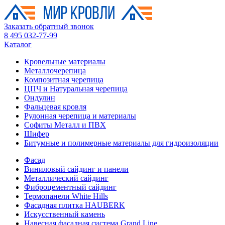
Заказать обратный звонок
8 495 032-77-99
Каталог
Кровельные материалы
Металлочерепица
Композитная черепица
ЦПЧ и Натуральная черепица
Ондулин
Фальцевая кровля
Рулонная черепица и материалы
Софиты Металл и ПВХ
Шифер
Битумные и полимерные материалы для гидроизоляции
Фасад
Виниловый сайдинг и панели
Металлический сайдинг
Фиброцементный сайдинг
Термопанели White Hills
Фасадная плитка HAUBERK
Искусственный камень
Навесная фасадная система Grand Line