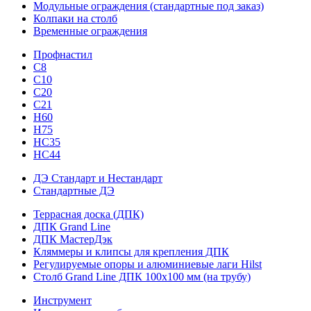
Модульные ограждения (стандартные под заказ)
Колпаки на столб
Временные ограждения
Профнастил
С8
С10
С20
С21
H60
H75
HС35
НС44
ДЭ Стандарт и Нестандарт
Стандартные ДЭ
Террасная доска (ДПК)
ДПК Grand Line
ДПК МастерДэк
Кляммеры и клипсы для крепления ДПК
Регулируемые опоры и алюминиевые лаги Hilst
Столб Grand Line ДПК 100х100 мм (на трубу)
Инструмент