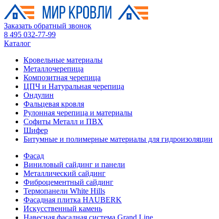
Заказать обратный звонок
8 495 032-77-99
Каталог
Кровельные материалы
Металлочерепица
Композитная черепица
ЦПЧ и Натуральная черепица
Ондулин
Фальцевая кровля
Рулонная черепица и материалы
Софиты Металл и ПВХ
Шифер
Битумные и полимерные материалы для гидроизоляции
Фасад
Виниловый сайдинг и панели
Металлический сайдинг
Фиброцементный сайдинг
Термопанели White Hills
Фасадная плитка HAUBERK
Искусственный камень
Навесная фасадная система Grand Line