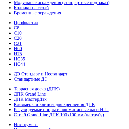
Модульные ограждения (стандартные под заказ)
Колпаки на столб
Временные ограждения
Профнастил
С8
С10
С20
С21
H60
H75
HС35
НС44
ДЭ Стандарт и Нестандарт
Стандартные ДЭ
Террасная доска (ДПК)
ДПК Grand Line
ДПК МастерДэк
Кляммеры и клипсы для крепления ДПК
Регулируемые опоры и алюминиевые лаги Hilst
Столб Grand Line ДПК 100х100 мм (на трубу)
Инструмент