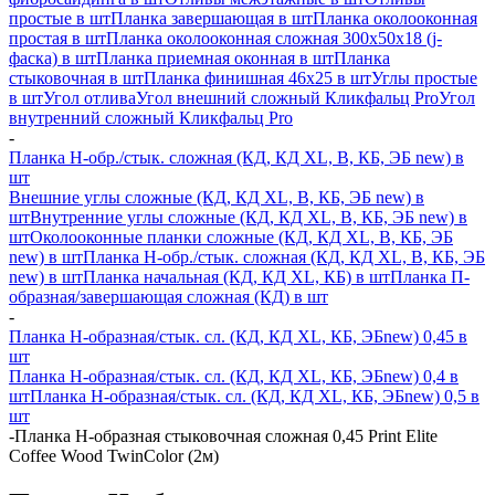
простые в шт
Планка завершающая в шт
Планка околооконная
простая в шт
Планка околооконная сложная 300х50х18 (j-
фаска) в шт
Планка приемная оконная в шт
Планка
стыковочная в шт
Планка финишная 46х25 в шт
Углы простые
в шт
Угол отлива
Угол внешний сложный Кликфальц Pro
Угол
внутренний сложный Кликфальц Pro
-
Планка H-обр./стык. сложная (КД, КД XL, В, КБ, ЭБ new) в
шт
Внешние углы сложные (КД, КД XL, В, КБ, ЭБ new) в
шт
Внутренние углы сложные (КД, КД XL, В, КБ, ЭБ new) в
шт
Околооконные планки сложные (КД, КД XL, В, КБ, ЭБ
new) в шт
Планка H-обр./стык. сложная (КД, КД XL, В, КБ, ЭБ
new) в шт
Планка начальная (КД, КД XL, КБ) в шт
Планка П-
образная/завершающая сложная (КД) в шт
-
Планка H-образная/стык. сл. (КД, КД XL, КБ, ЭБnew) 0,45 в
шт
Планка H-образная/стык. сл. (КД, КД XL, КБ, ЭБnew) 0,4 в
шт
Планка H-образная/стык. сл. (КД, КД XL, КБ, ЭБnew) 0,5 в
шт
-
Планка Н-образная стыковочная сложная 0,45 Print Elite
Coffee Wood TwinColor (2м)