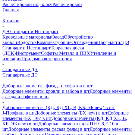
Расчет кровли под ключ
Расчет кровли
Главная
-
Каталог
-
ДЭ Стандарт и Нестандарт
Кровельные материалы
Фасад
Обустройство
кровли
Водосток
Комплектующие
Ограждения
Профнастил
ДЭ
Стандарт и Нестандарт
Террасная доска
(ДПК)
Инструмент
Софиты Металл и ПВХ
Утепление и
изоляция
Придомовая территория
-
Стандартные ДЭ
Стандартные ДЭ
-
Доборные элементы фасада и софитов в шт
Доборные элементы кровли и забора в шт
Доборные элементы
фасада и софитов в шт
-
Доборные элементы (КД, КД XL, В, КБ, ЭБ new) в шт
J-Профиль в шт
Доборные элементы (БХ new) в шт
Доборные
элементы (БХ, ЭБ) в шт
Доборные элементы (КД, КД XL, В,
КБ, ЭБ new) в шт
Доборные элементы для ПН С8, С10 в
шт
Доборные элементы фасада фальц в шт
Доборные элементы
фибросайдинга в шт
Отливы межэтажные в шт
Отливы