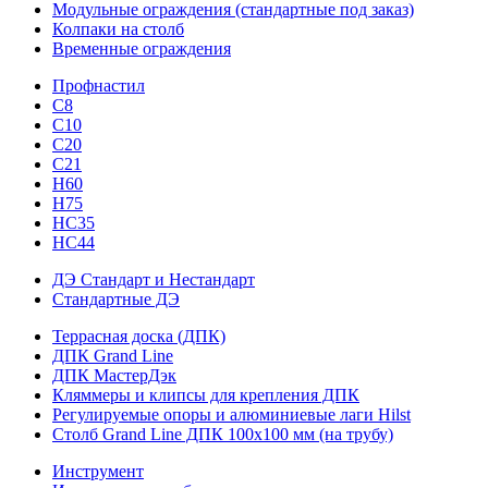
Модульные ограждения (стандартные под заказ)
Колпаки на столб
Временные ограждения
Профнастил
С8
С10
С20
С21
H60
H75
HС35
НС44
ДЭ Стандарт и Нестандарт
Стандартные ДЭ
Террасная доска (ДПК)
ДПК Grand Line
ДПК МастерДэк
Кляммеры и клипсы для крепления ДПК
Регулируемые опоры и алюминиевые лаги Hilst
Столб Grand Line ДПК 100х100 мм (на трубу)
Инструмент