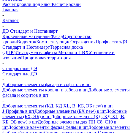
Расчет кровли под ключ
Расчет кровли
Главная
-
Каталог
-
ДЭ Стандарт и Нестандарт
Кровельные материалы
Фасад
Обустройство
кровли
Водосток
Комплектующие
Ограждения
Профнастил
ДЭ
Стандарт и Нестандарт
Террасная доска
(ДПК)
Инструмент
Софиты Металл и ПВХ
Утепление и
изоляция
Придомовая территория
-
Стандартные ДЭ
Стандартные ДЭ
-
Доборные элементы фасада и софитов в шт
Доборные элементы кровли и забора в шт
Доборные элементы
фасада и софитов в шт
-
Доборные элементы (КД, КД XL, В, КБ, ЭБ new) в шт
J-Профиль в шт
Доборные элементы (БХ new) в шт
Доборные
элементы (БХ, ЭБ) в шт
Доборные элементы (КД, КД XL, В,
КБ, ЭБ new) в шт
Доборные элементы для ПН С8, С10 в
шт
Доборные элементы фасада фальц в шт
Доборные элементы
фибросайдинга в шт
Отливы межэтажные в шт
Отливы