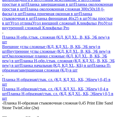
простые в шт
Планка завершающая в шт
Планка околооконная
простая в шт
Планка околооконная сложная 300х50х18 (j-
фаска) в шт
Планка приемная оконная в шт
Планка
стыковочная в шт
Планка финишная 46х25 в шт
Углы простые
в шт
Угол отлива
Угол внешний сложный Кликфальц Pro
Угол
внутренний сложный Кликфальц Pro
-
Планка H-обр./стык. сложная (КД, КД XL, В, КБ, ЭБ new) в
шт
Внешние углы сложные (КД, КД XL, В, КБ, ЭБ new) в
шт
Внутренние углы сложные (КД, КД XL, В, КБ, ЭБ new) в
шт
Околооконные планки сложные (КД, КД XL, В, КБ, ЭБ
new) в шт
Планка H-обр./стык. сложная (КД, КД XL, В, КБ, ЭБ
new) в шт
Планка начальная (КД, КД XL, КБ) в шт
Планка П-
образная/завершающая сложная (КД) в шт
-
Планка H-образная/стык. сл. (КД, КД XL, КБ, ЭБnew) 0,45 в
шт
Планка H-образная/стык. сл. (КД, КД XL, КБ, ЭБnew) 0,4 в
шт
Планка H-образная/стык. сл. (КД, КД XL, КБ, ЭБnew) 0,5 в
шт
-
Планка Н-образная стыковочная сложная 0,45 Print Elite Sand
Stone TwinColor (2м)