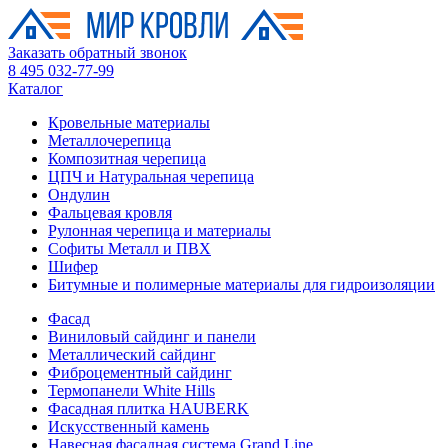
Заказать обратный звонок
8 495 032-77-99
Каталог
Кровельные материалы
Металлочерепица
Композитная черепица
ЦПЧ и Натуральная черепица
Ондулин
Фальцевая кровля
Рулонная черепица и материалы
Софиты Металл и ПВХ
Шифер
Битумные и полимерные материалы для гидроизоляции
Фасад
Виниловый сайдинг и панели
Металлический сайдинг
Фиброцементный сайдинг
Термопанели White Hills
Фасадная плитка HAUBERK
Искусственный камень
Навесная фасадная система Grand Line