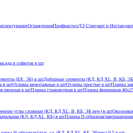
мплектующие
Ограждения
Профнастил
ДЭ Стандарт и Нестандар
асада и софитов в шт
ементы (БХ, ЭБ) в шт
Доборные элементы (КД, КД XL, В, КБ, ЭБ
а в шт
Отливы межэтажные в шт
Отливы простые в шт
Планка за
я оконная в шт
Планка стыковочная в шт
Планка финишная 46х25
енние углы сложные (КД, КД XL, В, КБ, ЭБ new) в шт
Околоокон
начальная (КД, КД XL, КБ) в шт
Планка П-образная/завершающая
ланка H-образная/стык. сл. (КД, КД XL, КБ, ЭБnew) 0,5 в шт