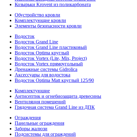
Козырьки Krovent из поликарбоната
Обустройство кровли
Комплектующие кровли
Элементы безопасности кровли
Водосток
Водосток Grand Line
Водосток Grand Line пластиковый
Водосток Optima круглый
Водосток Vortex (Lite, Mix, Project)
Водосток Vortex прямоугольный
Дренажные системы Gidrolica
Аксессуары для водостока
Водосток Optima Matt круглый 125/90
Комплектующие
Антисептик и огнебиозащита древесины
Вентиляция помещений
Грядочная система Grand Line из ДПК
Ограждения
Панельные ограждения
Заборы жалюзи
Подсистемы для ограждений