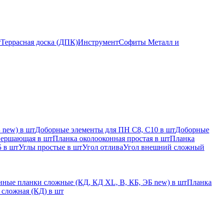
т
Террасная доска (ДПК)
Инструмент
Софиты Металл и
 new) в шт
Доборные элементы для ПН С8, С10 в шт
Доборные
вершающая в шт
Планка околооконная простая в шт
Планка
 в шт
Углы простые в шт
Угол отлива
Угол внешний сложный
ные планки сложные (КД, КД XL, В, КБ, ЭБ new) в шт
Планка
 сложная (КД) в шт