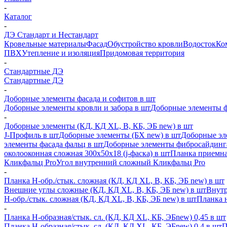
-
Каталог
-
ДЭ Стандарт и Нестандарт
Кровельные материалы
Фасад
Обустройство кровли
Водосток
Ко
ПВХ
Утепление и изоляция
Придомовая территория
-
Стандартные ДЭ
Стандартные ДЭ
-
Доборные элементы фасада и софитов в шт
Доборные элементы кровли и забора в шт
Доборные элементы ф
-
Доборные элементы (КД, КД XL, В, КБ, ЭБ new) в шт
J-Профиль в шт
Доборные элементы (БХ new) в шт
Доборные эл
элементы фасада фальц в шт
Доборные элементы фибросайдинг
околооконная сложная 300х50х18 (j-фаска) в шт
Планка приемна
Кликфальц Pro
Угол внутренний сложный Кликфальц Pro
-
Планка H-обр./стык. сложная (КД, КД XL, В, КБ, ЭБ new) в шт
Внешние углы сложные (КД, КД XL, В, КБ, ЭБ new) в шт
Внутр
H-обр./стык. сложная (КД, КД XL, В, КБ, ЭБ new) в шт
Планка 
-
Планка H-образная/стык. сл. (КД, КД XL, КБ, ЭБnew) 0,45 в шт
Планка H-образная/стык. сл. (КД, КД XL, КБ, ЭБnew) 0,4 в шт
П