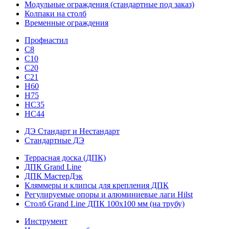
Модульные ограждения (стандартные под заказ)
Колпаки на столб
Временные ограждения
Профнастил
С8
С10
С20
С21
H60
H75
HС35
НС44
ДЭ Стандарт и Нестандарт
Стандартные ДЭ
Террасная доска (ДПК)
ДПК Grand Line
ДПК МастерДэк
Кляммеры и клипсы для крепления ДПК
Регулируемые опоры и алюминиевые лаги Hilst
Столб Grand Line ДПК 100х100 мм (на трубу)
Инструмент