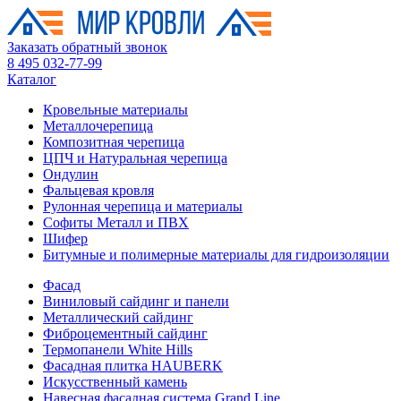
Заказать обратный звонок
8 495 032-77-99
Каталог
Кровельные материалы
Металлочерепица
Композитная черепица
ЦПЧ и Натуральная черепица
Ондулин
Фальцевая кровля
Рулонная черепица и материалы
Софиты Металл и ПВХ
Шифер
Битумные и полимерные материалы для гидроизоляции
Фасад
Виниловый сайдинг и панели
Металлический сайдинг
Фиброцементный сайдинг
Термопанели White Hills
Фасадная плитка HAUBERK
Искусственный камень
Навесная фасадная система Grand Line