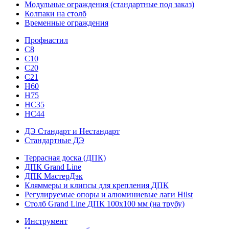
Модульные ограждения (стандартные под заказ)
Колпаки на столб
Временные ограждения
Профнастил
С8
С10
С20
С21
H60
H75
HС35
НС44
ДЭ Стандарт и Нестандарт
Стандартные ДЭ
Террасная доска (ДПК)
ДПК Grand Line
ДПК МастерДэк
Кляммеры и клипсы для крепления ДПК
Регулируемые опоры и алюминиевые лаги Hilst
Столб Grand Line ДПК 100х100 мм (на трубу)
Инструмент