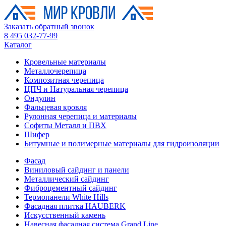
Заказать обратный звонок
8 495 032-77-99
Каталог
Кровельные материалы
Металлочерепица
Композитная черепица
ЦПЧ и Натуральная черепица
Ондулин
Фальцевая кровля
Рулонная черепица и материалы
Софиты Металл и ПВХ
Шифер
Битумные и полимерные материалы для гидроизоляции
Фасад
Виниловый сайдинг и панели
Металлический сайдинг
Фиброцементный сайдинг
Термопанели White Hills
Фасадная плитка HAUBERK
Искусственный камень
Навесная фасадная система Grand Line