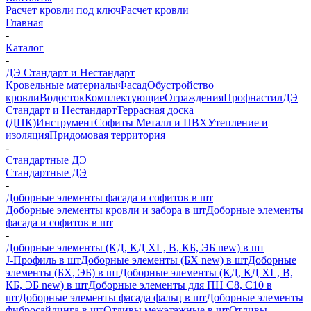
Расчет кровли под ключ
Расчет кровли
Главная
-
Каталог
-
ДЭ Стандарт и Нестандарт
Кровельные материалы
Фасад
Обустройство
кровли
Водосток
Комплектующие
Ограждения
Профнастил
ДЭ
Стандарт и Нестандарт
Террасная доска
(ДПК)
Инструмент
Софиты Металл и ПВХ
Утепление и
изоляция
Придомовая территория
-
Стандартные ДЭ
Стандартные ДЭ
-
Доборные элементы фасада и софитов в шт
Доборные элементы кровли и забора в шт
Доборные элементы
фасада и софитов в шт
-
Доборные элементы (КД, КД XL, В, КБ, ЭБ new) в шт
J-Профиль в шт
Доборные элементы (БХ new) в шт
Доборные
элементы (БХ, ЭБ) в шт
Доборные элементы (КД, КД XL, В,
КБ, ЭБ new) в шт
Доборные элементы для ПН С8, С10 в
шт
Доборные элементы фасада фальц в шт
Доборные элементы
фибросайдинга в шт
Отливы межэтажные в шт
Отливы