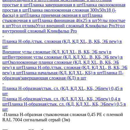
простые в шт
Планка завершающая в шт
Планка околооконная
простая в шт
Планка околооконная сложная 300х50х18 (j-
фаска) в шт
Планка приемная оконная в шт
Планка
стыковочная в шт
Планка финишная 46х25 в шт
Углы простые
в шт
Угол отлива
Угол внешний сложный Кликфальц Pro
Угол
внутренний сложный Кликфальц Pro
-
Планка H-обр./стык. сложная (КД, КД XL, В, КБ, ЭБ new) в
шт
Внешние углы сложные (КД, КД XL, В, КБ, ЭБ new) в
шт
Внутренние углы сложные (КД, КД XL, В, КБ, ЭБ new) в
шт
Околооконные планки сложные (КД, КД XL, В, КБ, ЭБ
new) в шт
Планка H-обр./стык. сложная (КД, КД XL, В, КБ, ЭБ
new) в шт
Планка начальная (КД, КД XL, КБ) в шт
Планка П-
образная/завершающая сложная (КД) в шт
-
Планка H-образная/стык. сл. (КД, КД XL, КБ, ЭБnew) 0,45 в
шт
Планка H-образная/стык. сл. (КД, КД XL, КБ, ЭБnew) 0,4 в
шт
Планка H-образная/стык. сл. (КД, КД XL, КБ, ЭБnew) 0,5 в
шт
-
Планка Н-образная стыковочная сложная 0,45 PE с пленкой
RAL 7004 сигнальный серый (3м)