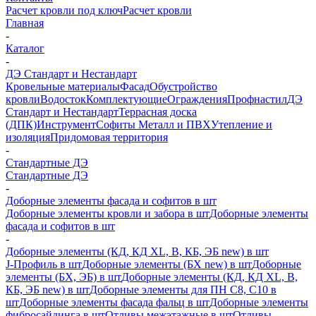
Расчет кровли под ключ
Расчет кровли
Главная
-
Каталог
-
ДЭ Стандарт и Нестандарт
Кровельные материалы
Фасад
Обустройство
кровли
Водосток
Комплектующие
Ограждения
Профнастил
ДЭ
Стандарт и Нестандарт
Террасная доска
(ДПК)
Инструмент
Софиты Металл и ПВХ
Утепление и
изоляция
Придомовая территория
-
Стандартные ДЭ
Стандартные ДЭ
-
Доборные элементы фасада и софитов в шт
Доборные элементы кровли и забора в шт
Доборные элементы
фасада и софитов в шт
-
Доборные элементы (КД, КД XL, В, КБ, ЭБ new) в шт
J-Профиль в шт
Доборные элементы (БХ new) в шт
Доборные
элементы (БХ, ЭБ) в шт
Доборные элементы (КД, КД XL, В,
КБ, ЭБ new) в шт
Доборные элементы для ПН С8, С10 в
шт
Доборные элементы фасада фальц в шт
Доборные элементы
фибросайдинга в шт
Отливы межэтажные в шт
Отливы