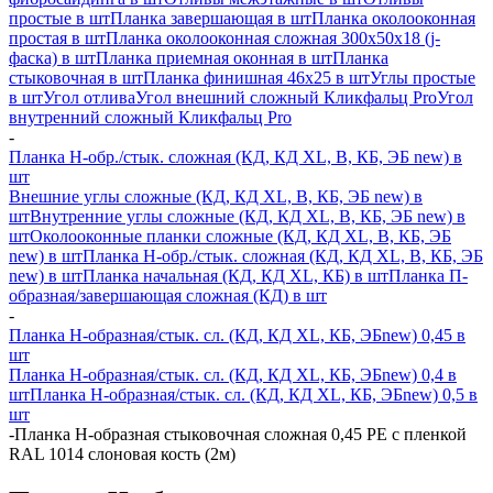
простые в шт
Планка завершающая в шт
Планка околооконная
простая в шт
Планка околооконная сложная 300х50х18 (j-
фаска) в шт
Планка приемная оконная в шт
Планка
стыковочная в шт
Планка финишная 46х25 в шт
Углы простые
в шт
Угол отлива
Угол внешний сложный Кликфальц Pro
Угол
внутренний сложный Кликфальц Pro
-
Планка H-обр./стык. сложная (КД, КД XL, В, КБ, ЭБ new) в
шт
Внешние углы сложные (КД, КД XL, В, КБ, ЭБ new) в
шт
Внутренние углы сложные (КД, КД XL, В, КБ, ЭБ new) в
шт
Околооконные планки сложные (КД, КД XL, В, КБ, ЭБ
new) в шт
Планка H-обр./стык. сложная (КД, КД XL, В, КБ, ЭБ
new) в шт
Планка начальная (КД, КД XL, КБ) в шт
Планка П-
образная/завершающая сложная (КД) в шт
-
Планка H-образная/стык. сл. (КД, КД XL, КБ, ЭБnew) 0,45 в
шт
Планка H-образная/стык. сл. (КД, КД XL, КБ, ЭБnew) 0,4 в
шт
Планка H-образная/стык. сл. (КД, КД XL, КБ, ЭБnew) 0,5 в
шт
-
Планка Н-образная стыковочная сложная 0,45 PE с пленкой
RAL 1014 слоновая кость (2м)