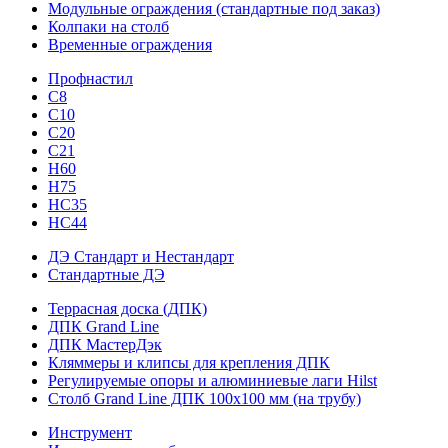
Модульные ограждения (стандартные под заказ)
Колпаки на столб
Временные ограждения
Профнастил
С8
С10
С20
С21
H60
H75
HС35
НС44
ДЭ Стандарт и Нестандарт
Стандартные ДЭ
Террасная доска (ДПК)
ДПК Grand Line
ДПК МастерДэк
Кляммеры и клипсы для крепления ДПК
Регулируемые опоры и алюминиевые лаги Hilst
Столб Grand Line ДПК 100х100 мм (на трубу)
Инструмент