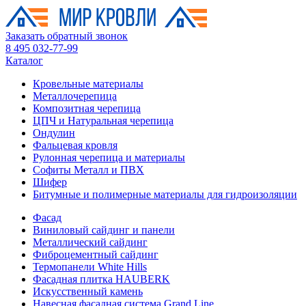
Заказать обратный звонок
8 495 032-77-99
Каталог
Кровельные материалы
Металлочерепица
Композитная черепица
ЦПЧ и Натуральная черепица
Ондулин
Фальцевая кровля
Рулонная черепица и материалы
Софиты Металл и ПВХ
Шифер
Битумные и полимерные материалы для гидроизоляции
Фасад
Виниловый сайдинг и панели
Металлический сайдинг
Фиброцементный сайдинг
Термопанели White Hills
Фасадная плитка HAUBERK
Искусственный камень
Навесная фасадная система Grand Line