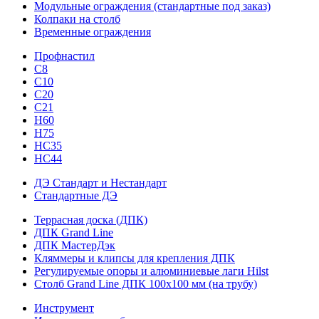
Модульные ограждения (стандартные под заказ)
Колпаки на столб
Временные ограждения
Профнастил
С8
С10
С20
С21
H60
H75
HС35
НС44
ДЭ Стандарт и Нестандарт
Стандартные ДЭ
Террасная доска (ДПК)
ДПК Grand Line
ДПК МастерДэк
Кляммеры и клипсы для крепления ДПК
Регулируемые опоры и алюминиевые лаги Hilst
Столб Grand Line ДПК 100х100 мм (на трубу)
Инструмент