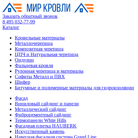
Заказать обратный звонок
8 495 032-77-99
Каталог
Кровельные материалы
Металлочерепица
Композитная черепица
ЦПЧ и Натуральная черепица
Ондулин
Фальцевая кровля
Рулонная черепица и материалы
Софиты Металл и ПВХ
Шифер
Битумные и полимерные материалы для гидроизоляции
Фасад
Виниловый сайдинг и панели
Металлический сайдинг
Фиброцементный сайдинг
Термопанели White Hills
Фасадная плитка HAUBERK
Искусственный камень
Навесная фасадная система Grand Line