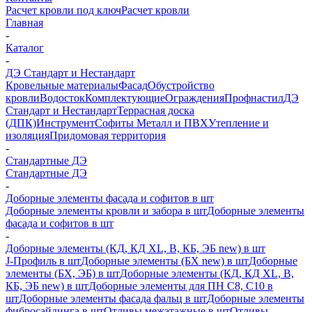
Расчет кровли под ключ
Расчет кровли
Главная
-
Каталог
-
ДЭ Стандарт и Нестандарт
Кровельные материалы
Фасад
Обустройство
кровли
Водосток
Комплектующие
Ограждения
Профнастил
ДЭ
Стандарт и Нестандарт
Террасная доска
(ДПК)
Инструмент
Софиты Металл и ПВХ
Утепление и
изоляция
Придомовая территория
-
Стандартные ДЭ
Стандартные ДЭ
-
Доборные элементы фасада и софитов в шт
Доборные элементы кровли и забора в шт
Доборные элементы
фасада и софитов в шт
-
Доборные элементы (КД, КД XL, В, КБ, ЭБ new) в шт
J-Профиль в шт
Доборные элементы (БХ new) в шт
Доборные
элементы (БХ, ЭБ) в шт
Доборные элементы (КД, КД XL, В,
КБ, ЭБ new) в шт
Доборные элементы для ПН С8, С10 в
шт
Доборные элементы фасада фальц в шт
Доборные элементы
фибросайдинга в шт
Отливы межэтажные в шт
Отливы