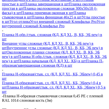
простые в шт
Планка завершающая в шт
Планка околооконная
простая в шт
Планка околооконная сложная 300х50х18 (j-
фаска) в шт
Планка приемная оконная в шт
Планка
стыковочная в шт
Планка финишная 46х25 в шт
Углы простые
в шт
Угол отлива
Угол внешний сложный Кликфальц Pro
Угол
внутренний сложный Кликфальц Pro
-
Планка H-обр./стык. сложная (КД, КД XL, В, КБ, ЭБ new) в
шт
Внешние углы сложные (КД, КД XL, В, КБ, ЭБ new) в
шт
Внутренние углы сложные (КД, КД XL, В, КБ, ЭБ new) в
шт
Околооконные планки сложные (КД, КД XL, В, КБ, ЭБ
new) в шт
Планка H-обр./стык. сложная (КД, КД XL, В, КБ, ЭБ
new) в шт
Планка начальная (КД, КД XL, КБ) в шт
Планка П-
образная/завершающая сложная (КД) в шт
-
Планка H-образная/стык. сл. (КД, КД XL, КБ, ЭБnew) 0,45 в
шт
Планка H-образная/стык. сл. (КД, КД XL, КБ, ЭБnew) 0,4 в
шт
Планка H-образная/стык. сл. (КД, КД XL, КБ, ЭБnew) 0,5 в
шт
-
Планка Н-образная стыковочная сложная 0,45 PE с пленкой
RAL 1014 слоновая кость (3м)