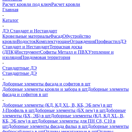
Расчет кровли под ключ
Расчет кровли
Главная
-
Каталог
-
ДЭ Стандарт и Нестандарт
Кровельные материалы
Фасад
Обустройство
кровли
Водосток
Комплектующие
Ограждения
Профнастил
ДЭ
Стандарт и Нестандарт
Террасная доска
(ДПК)
Инструмент
Софиты Металл и ПВХ
Утепление и
изоляция
Придомовая территория
-
Стандартные ДЭ
Стандартные ДЭ
-
Доборные элементы фасада и софитов в шт
Доборные элементы кровли и забора в шт
Доборные элементы
фасада и софитов в шт
-
Доборные элементы (КД, КД XL, В, КБ, ЭБ new) в шт
J-Профиль в шт
Доборные элементы (БХ new) в шт
Доборные
элементы (БХ, ЭБ) в шт
Доборные элементы (КД, КД XL, В,
КБ, ЭБ new) в шт
Доборные элементы для ПН С8, С10 в
шт
Доборные элементы фасада фальц в шт
Доборные элементы
фибросайдинга в шт
Отливы межэтажные в шт
Отливы