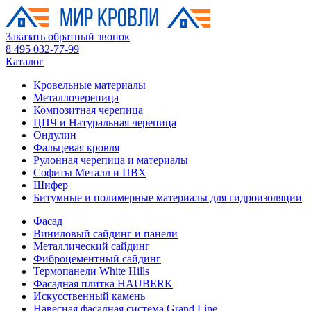
Заказать обратный звонок
8 495 032-77-99
Каталог
Кровельные материалы
Металлочерепица
Композитная черепица
ЦПЧ и Натуральная черепица
Ондулин
Фальцевая кровля
Рулонная черепица и материалы
Софиты Металл и ПВХ
Шифер
Битумные и полимерные материалы для гидроизоляции
Фасад
Виниловый сайдинг и панели
Металлический сайдинг
Фиброцементный сайдинг
Термопанели White Hills
Фасадная плитка HAUBERK
Искусственный камень
Навесная фасадная система Grand Line