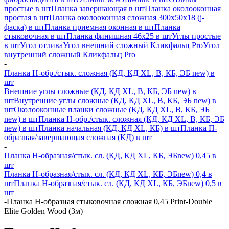
простые в шт
Планка завершающая в шт
Планка околооконная
простая в шт
Планка околооконная сложная 300х50х18 (j-
фаска) в шт
Планка приемная оконная в шт
Планка
стыковочная в шт
Планка финишная 46х25 в шт
Углы простые
в шт
Угол отлива
Угол внешний сложный Кликфальц Pro
Угол
внутренний сложный Кликфальц Pro
-
Планка H-обр./стык. сложная (КД, КД XL, В, КБ, ЭБ new) в
шт
Внешние углы сложные (КД, КД XL, В, КБ, ЭБ new) в
шт
Внутренние углы сложные (КД, КД XL, В, КБ, ЭБ new) в
шт
Околооконные планки сложные (КД, КД XL, В, КБ, ЭБ
new) в шт
Планка H-обр./стык. сложная (КД, КД XL, В, КБ, ЭБ
new) в шт
Планка начальная (КД, КД XL, КБ) в шт
Планка П-
образная/завершающая сложная (КД) в шт
-
Планка H-образная/стык. сл. (КД, КД XL, КБ, ЭБnew) 0,45 в
шт
Планка H-образная/стык. сл. (КД, КД XL, КБ, ЭБnew) 0,4 в
шт
Планка H-образная/стык. сл. (КД, КД XL, КБ, ЭБnew) 0,5 в
шт
-
Планка Н-образная стыковочная сложная 0,45 Print-Double
Elite Golden Wood (3м)