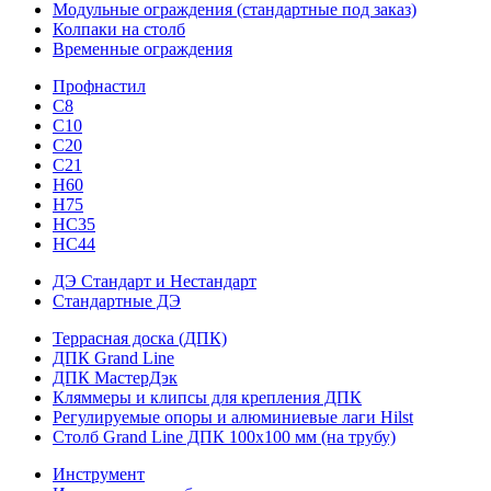
Модульные ограждения (стандартные под заказ)
Колпаки на столб
Временные ограждения
Профнастил
С8
С10
С20
С21
H60
H75
HС35
НС44
ДЭ Стандарт и Нестандарт
Стандартные ДЭ
Террасная доска (ДПК)
ДПК Grand Line
ДПК МастерДэк
Кляммеры и клипсы для крепления ДПК
Регулируемые опоры и алюминиевые лаги Hilst
Столб Grand Line ДПК 100х100 мм (на трубу)
Инструмент