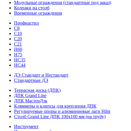
Модульные ограждения (стандартные под заказ)
Колпаки на столб
Временные ограждения
Профнастил
С8
С10
С20
С21
H60
H75
HС35
НС44
ДЭ Стандарт и Нестандарт
Стандартные ДЭ
Террасная доска (ДПК)
ДПК Grand Line
ДПК МастерДэк
Кляммеры и клипсы для крепления ДПК
Регулируемые опоры и алюминиевые лаги Hilst
Столб Grand Line ДПК 100х100 мм (на трубу)
Инструмент