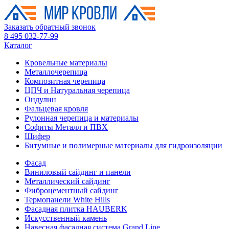
Заказать обратный звонок
8 495 032-77-99
Каталог
Кровельные материалы
Металлочерепица
Композитная черепица
ЦПЧ и Натуральная черепица
Ондулин
Фальцевая кровля
Рулонная черепица и материалы
Софиты Металл и ПВХ
Шифер
Битумные и полимерные материалы для гидроизоляции
Фасад
Виниловый сайдинг и панели
Металлический сайдинг
Фиброцементный сайдинг
Термопанели White Hills
Фасадная плитка HAUBERK
Искусственный камень
Навесная фасадная система Grand Line