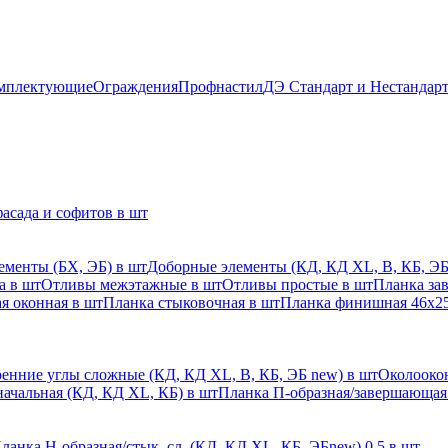
мплектующие
Ограждения
Профнастил
ДЭ Стандарт и Нестандар
асада и софитов в шт
ементы (БХ, ЭБ) в шт
Доборные элементы (КД, КД XL, В, КБ, ЭБ
а в шт
Отливы межэтажные в шт
Отливы простые в шт
Планка за
я оконная в шт
Планка стыковочная в шт
Планка финишная 46х25
енние углы сложные (КД, КД XL, В, КБ, ЭБ new) в шт
Околоокон
начальная (КД, КД XL, КБ) в шт
Планка П-образная/завершающая
ланка H-образная/стык. сл. (КД, КД XL, КБ, ЭБnew) 0,5 в шт