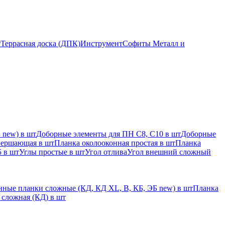
т
Террасная доска (ДПК)
Инструмент
Софиты Металл и
 new) в шт
Доборные элементы для ПН С8, С10 в шт
Доборные
вершающая в шт
Планка околооконная простая в шт
Планка
 в шт
Углы простые в шт
Угол отлива
Угол внешний сложный
ные планки сложные (КД, КД XL, В, КБ, ЭБ new) в шт
Планка
 сложная (КД) в шт