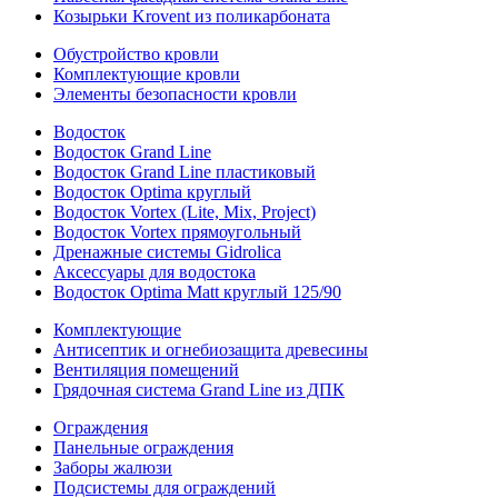
Козырьки Krovent из поликарбоната
Обустройство кровли
Комплектующие кровли
Элементы безопасности кровли
Водосток
Водосток Grand Line
Водосток Grand Line пластиковый
Водосток Optima круглый
Водосток Vortex (Lite, Mix, Project)
Водосток Vortex прямоугольный
Дренажные системы Gidrolica
Аксессуары для водостока
Водосток Optima Matt круглый 125/90
Комплектующие
Антисептик и огнебиозащита древесины
Вентиляция помещений
Грядочная система Grand Line из ДПК
Ограждения
Панельные ограждения
Заборы жалюзи
Подсистемы для ограждений