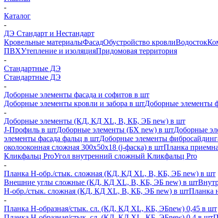
-
Каталог
-
ДЭ Стандарт и Нестандарт
Кровельные материалы
Фасад
Обустройство кровли
Водосток
Ко
ПВХ
Утепление и изоляция
Придомовая территория
-
Стандартные ДЭ
Стандартные ДЭ
-
Доборные элементы фасада и софитов в шт
Доборные элементы кровли и забора в шт
Доборные элементы ф
-
Доборные элементы (КД, КД XL, В, КБ, ЭБ new) в шт
J-Профиль в шт
Доборные элементы (БХ new) в шт
Доборные эл
элементы фасада фальц в шт
Доборные элементы фибросайдинг
околооконная сложная 300х50х18 (j-фаска) в шт
Планка приемна
Кликфальц Pro
Угол внутренний сложный Кликфальц Pro
-
Планка H-обр./стык. сложная (КД, КД XL, В, КБ, ЭБ new) в шт
Внешние углы сложные (КД, КД XL, В, КБ, ЭБ new) в шт
Внутр
H-обр./стык. сложная (КД, КД XL, В, КБ, ЭБ new) в шт
Планка 
-
Планка H-образная/стык. сл. (КД, КД XL, КБ, ЭБnew) 0,45 в шт
Планка H-образная/стык. сл. (КД, КД XL, КБ, ЭБnew) 0,4 в шт
П