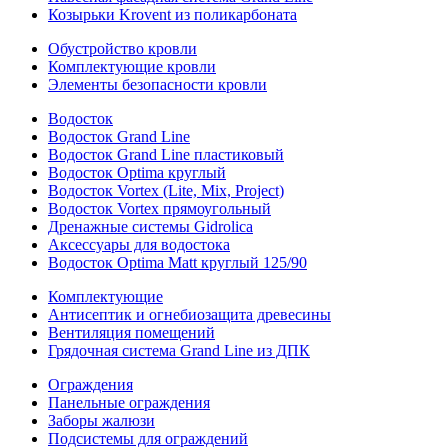
Козырьки Krovent из поликарбоната
Обустройство кровли
Комплектующие кровли
Элементы безопасности кровли
Водосток
Водосток Grand Line
Водосток Grand Line пластиковый
Водосток Optima круглый
Водосток Vortex (Lite, Mix, Project)
Водосток Vortex прямоугольный
Дренажные системы Gidrolica
Аксессуары для водостока
Водосток Optima Matt круглый 125/90
Комплектующие
Антисептик и огнебиозащита древесины
Вентиляция помещений
Грядочная система Grand Line из ДПК
Ограждения
Панельные ограждения
Заборы жалюзи
Подсистемы для ограждений