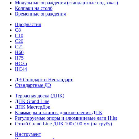
Модульные ограждения (стандартные под заказ)
Колпаки на столб
Временные ограждения
Профнастил
С8
С10
С20
С21
H60
H75
HС35
НС44
ДЭ Стандарт и Нестандарт
Стандартные ДЭ
Террасная доска (ДПК)
ДПК Grand Line
ДПК МастерДэк
Кляммеры и клипсы для крепления ДПК
Регулируемые опоры и алюминиевые лаги Hilst
Столб Grand Line ДПК 100х100 мм (на трубу)
Инструмент