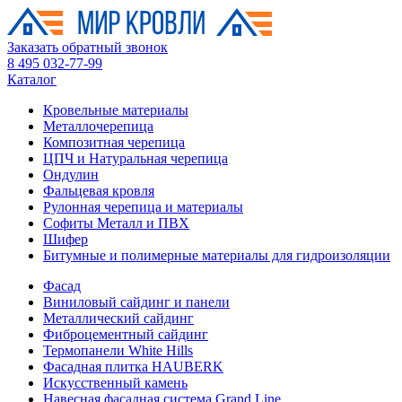
Заказать обратный звонок
8 495 032-77-99
Каталог
Кровельные материалы
Металлочерепица
Композитная черепица
ЦПЧ и Натуральная черепица
Ондулин
Фальцевая кровля
Рулонная черепица и материалы
Софиты Металл и ПВХ
Шифер
Битумные и полимерные материалы для гидроизоляции
Фасад
Виниловый сайдинг и панели
Металлический сайдинг
Фиброцементный сайдинг
Термопанели White Hills
Фасадная плитка HAUBERK
Искусственный камень
Навесная фасадная система Grand Line