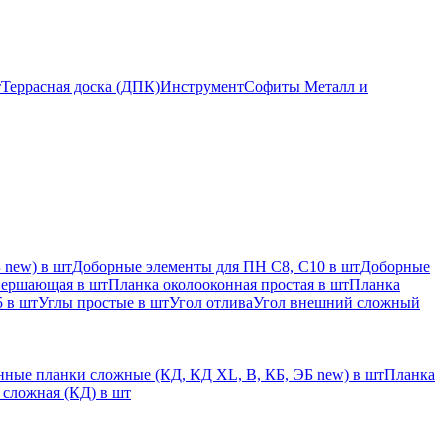
т
Террасная доска (ДПК)
Инструмент
Софиты Металл и
 new) в шт
Доборные элементы для ПН С8, С10 в шт
Доборные
вершающая в шт
Планка околооконная простая в шт
Планка
 в шт
Углы простые в шт
Угол отлива
Угол внешний сложный
ные планки сложные (КД, КД XL, В, КБ, ЭБ new) в шт
Планка
 сложная (КД) в шт