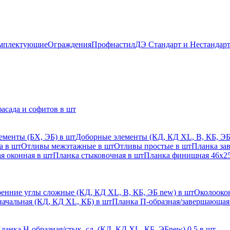
мплектующие
Ограждения
Профнастил
ДЭ Стандарт и Нестандар
асада и софитов в шт
ементы (БХ, ЭБ) в шт
Доборные элементы (КД, КД XL, В, КБ, ЭБ
а в шт
Отливы межэтажные в шт
Отливы простые в шт
Планка за
я оконная в шт
Планка стыковочная в шт
Планка финишная 46х25
енние углы сложные (КД, КД XL, В, КБ, ЭБ new) в шт
Околоокон
начальная (КД, КД XL, КБ) в шт
Планка П-образная/завершающая
ланка H-образная/стык. сл. (КД, КД XL, КБ, ЭБnew) 0,5 в шт