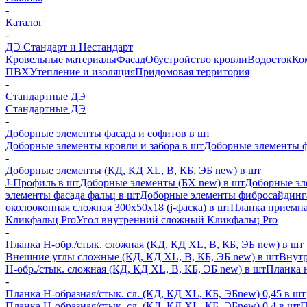
-
Каталог
-
ДЭ Стандарт и Нестандарт
Кровельные материалы
Фасад
Обустройство кровли
Водосток
Ко
ПВХ
Утепление и изоляция
Придомовая территория
-
Стандартные ДЭ
Стандартные ДЭ
-
Доборные элементы фасада и софитов в шт
Доборные элементы кровли и забора в шт
Доборные элементы ф
-
Доборные элементы (КД, КД XL, В, КБ, ЭБ new) в шт
J-Профиль в шт
Доборные элементы (БХ new) в шт
Доборные эл
элементы фасада фальц в шт
Доборные элементы фибросайдинг
околооконная сложная 300х50х18 (j-фаска) в шт
Планка приемна
Кликфальц Pro
Угол внутренний сложный Кликфальц Pro
-
Планка H-обр./стык. сложная (КД, КД XL, В, КБ, ЭБ new) в шт
Внешние углы сложные (КД, КД XL, В, КБ, ЭБ new) в шт
Внутр
H-обр./стык. сложная (КД, КД XL, В, КБ, ЭБ new) в шт
Планка 
-
Планка H-образная/стык. сл. (КД, КД XL, КБ, ЭБnew) 0,45 в шт
Планка H-образная/стык. сл. (КД, КД XL, КБ, ЭБnew) 0,4 в шт
П